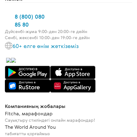
8 (800) 080
85 80
Дүйсенбі-жұма 9:00-ден 20:00-ге дейін
Сенбі, жексенбі 10:00-ден 19:00-ге дейін
60+ елге өнім жеткіземіз
Компанияның жобалары
Fitcha, марафондар
Сауықтыру стиліндегі онлайн марафондар!
The World Around You
табиғатты қорғаймыз