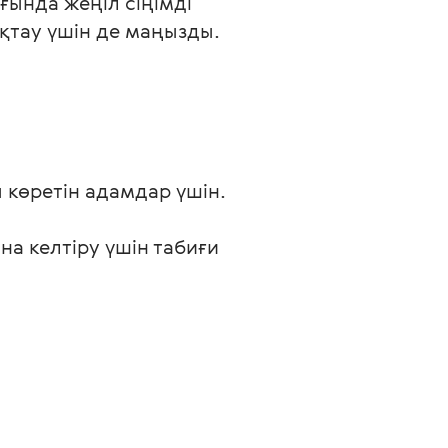
ғында жеңіл сіңімді 
ақтау үшін де маңызды.
көретін адамдар үшін.
а келтіру үшін табиғи