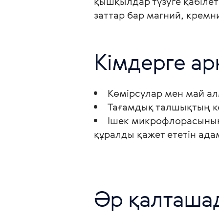
қышқылдар түзуге қабілетт
заттар бар магний, кремн
Кімдерге ар
Көмірсулар мен май а
Тағамдық талшықтың көз
Ішек микрофлорасының 
құралды қажет ететін ада
Әр қалташа