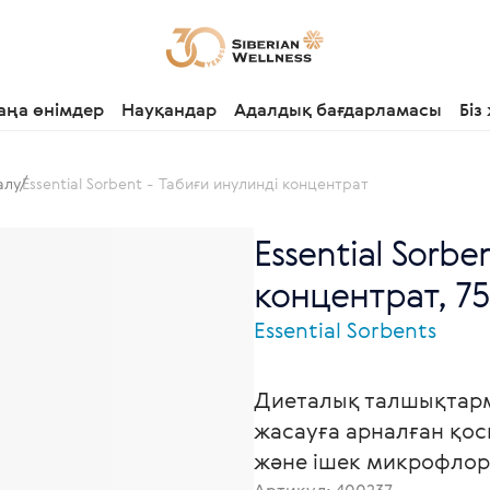
аңа өнімдер
Науқандар
Адалдық бағдарламасы
Біз
алу
Essential Sorbent - Табиғи инулинді концентрат
Essential Sorbe
концентрат, 75
Essential Sorbents
Диеталық талшықтарм
жасауға арналған қос
және ішек микрофлора