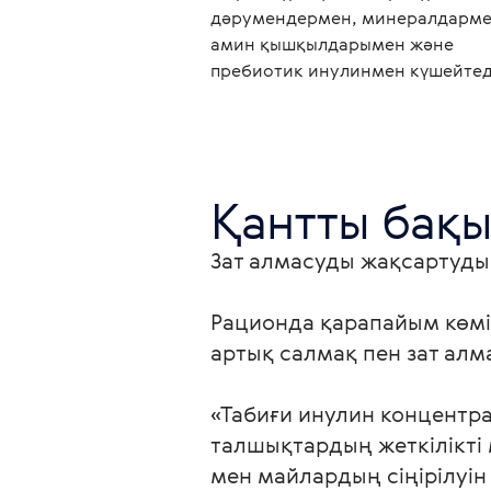
дәрумендермен, минералдарме
амин қышқылдарымен және
пребиотик инулинмен күшейтед
Қантты бақы
Зат алмасуды жақсартудың 
Рационда қарапайым көмі
артық салмақ пен зат алма
«Табиғи инулин концентр
талшықтардың жеткілікті 
мен майлардың сіңірілуін