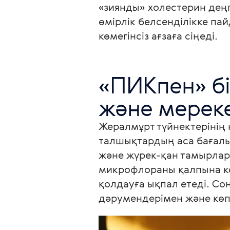
«зиянды» холестерин дең
өмірлік белсенділікке пай
көмегінсіз ағзаға сіңеді.
«ПИКпен» бі
және мереке
Жералмұрт түйнектерінің н
талшықтардың аса бағалы
және жүрек-қан тамырлар
микрофлораны қалпына ке
қолдауға ықпал етеді. Со
дәрумендерімен және кө