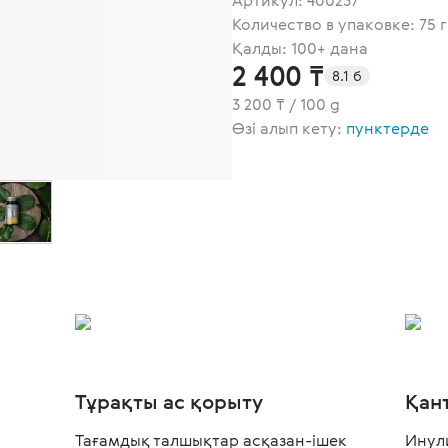
Артикул:
400237
Количество в упаковке: 75 г
Қалды: 100+ дана
2 400 ₸
8.1 б
3 200 ₸ / 100 g
Өзі алып кету:
пунктерде
Тұрақты ас қорыту
Қан
Тағамдық талшықтар асқазан-ішек
Инул