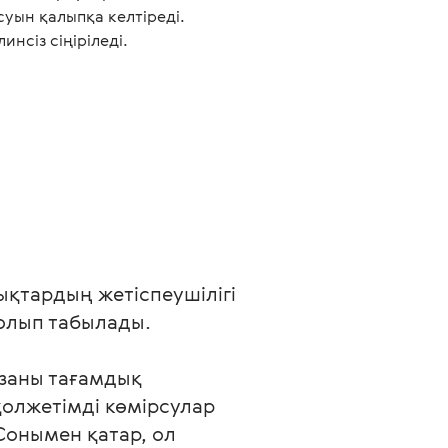
уын қалыпқа келтіреді.
инсіз сіңіріледі.
қтардың жетіспеушілігі 
олып табылады.

заны тағамдық 
олжетімді көмірсулар 
Сонымен қатар, ол 