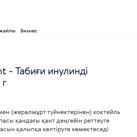
 жайлы
Бизнес
nt - Табиғи инулинді
 г
ен (жералмұрт түйнектерінен) коктейль
пасы қандағы қант деңгейін реттеуге
сын қалыпқа келтіруге көмектеседі