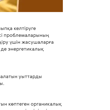
ыпқа келтіруге 
сі проблемаларының 
ңіру үшін жасушаларға 
 де энергетикалық 
налатын уыттарды 
ы.
тын көптеген органикалық 