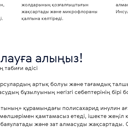
н,
жолдарының қозғалғыштығын
алмас
жақсартады және микрофлораны
Инсул
і.
қалпына келтіреді.
лауға алыңыз!
табиғи әдісі

рсулардың артық болуы және тағамдық талшы
судың бұзылуының негізгі себептерінің бірі б
атының» құрамындағы полисахарид инулин ағ
мөлшерімен қамтамасыз етеді, ішекте жеңіл қ
 баяулатады және зат алмасуды жақсартады. 