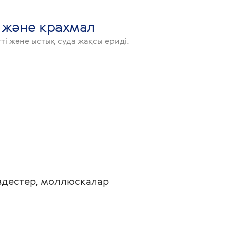
 және крахмал
тті және ыстық суда жақсы ериді.
іздестер, моллюскалар 