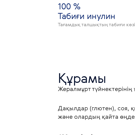
100 %
Табиғи инулин
Тағамдық талшықтың табиғи көзі
Құрамы
Жералмұрт түйнектерінің 
Дақылдар (глютен), соя, 
және олардың қайта өңдел