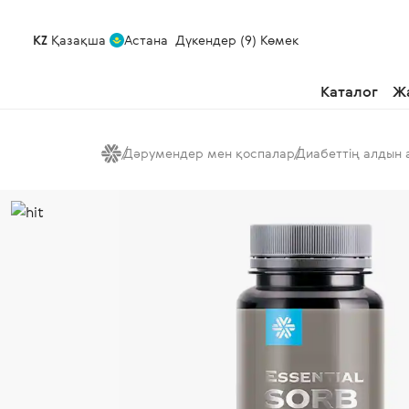
KZ
Қазақша
Астана
Дүкендер (9)
Көмек
Каталог
Ж
Дәрумендер мен қоспалар
Диабеттің алдын 