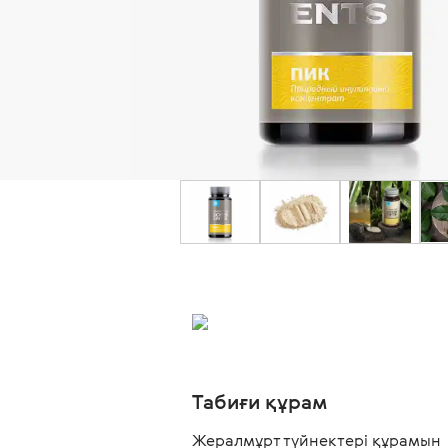
Табиғи құрам
Жералмұрт түйнектері құрамын