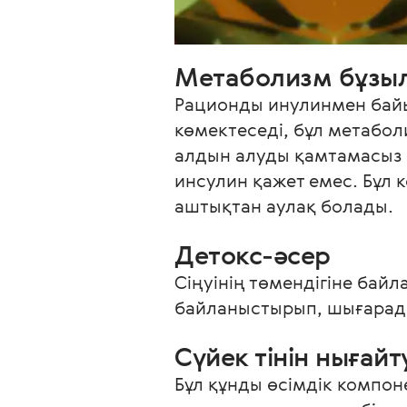
Метаболизм бұзы
Рационды инулинмен байыт
көмектеседі, бұл метабо
алдын алуды қамтамасыз е
инсулин қажет емес. Бұл 
аштықтан аулақ болады.
Детокс-әсер
Сіңуінің төмендігіне бай
байланыстырып, шығарады
Сүйек тінін нығайт
Бұл құнды өсімдік компон