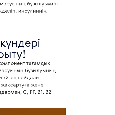
алмасуының бұзылуымен 
ңделіп, инсулиннің 
күндері 
рыту!
 компонент тағамдық 
лмасуының бұзылуының 
дай-ақ пайдалы 
жақсартуға және 
рмен, С, РР, В1, В2 