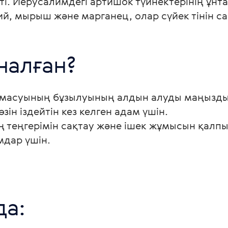
і. Иерусалимдегі артишок түйнектерінің ұнта
ий, мырыш және марганец, олар сүйек тінін с
налған?
лмасуының бұзылуының алдын алуды маңызды 
ін іздейтін кез келген адам үшін.
теңгерімін сақтау және ішек жұмысын қалпын
мдар үшін.
да: