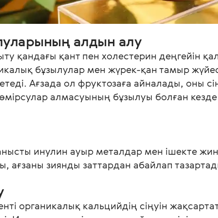
луларының алдын алу
у қандағы қант пен холестерин деңгейін қал
ликалық бұзылулар мен жүрек-қан тамыр жүйе
теді. Ағзада ол фруктозаға айналады, оны сі
көмірсулар алмасуының бұзылуы болған кезде
ланысты инулин ауыр металдар мен ішекте жи
, ағзаны зиянды заттардан абайлап тазартад
у
енті органикалық кальцийдің сіңуін жақсарта