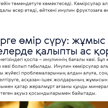
гейін төмендетуге көмектеседі. Көмірсулар 
далы әсер етеді, өйткені инулин фруктозаға ө
рге өмір сүру: жұмыс 
лерде қалыпты ас қо
егізіндегі қоспа – инулиннің бағалы көзі. Бұл
 көзі болып табылады. Инулин көмірсулар а
ы жүйесі проблемаларының алдын алуға, сон
лтіруге, асқазан-ішек жолдарының жұмысын 
нымен қатар жералмұрт ағзаны құнды минералда
птеген ақуыз қосындыларымен байытады.