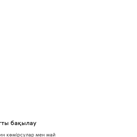
тты бақылау
ин көмірсулар мен май