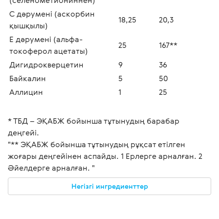
С дәрумені (аскорбин 
18,25
20,3
қышқылы)
Е дәрумені (альфа-
25
167**
токоферол ацетаты)
Дигидрокверцетин
9
36
Байкалин
5
50
Аллицин
1
25
* ТБД – ЭҚАБЖ бойынша тұтынудың барабар 
деңгейі.
"** ЭҚАБЖ бойынша тұтынудың рұқсат етілген 
жоғары деңгейінен аспайды. 1 Ерлерге арналған. 2 
Әйелдерге арналған. " 
Негізгі ингредиенттер