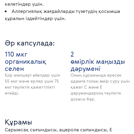
келетіндер үшін.
Аллергиялық жағдайларды түзетудің қосымша
құралын іздейтіндер үшін.
Әр капсулада:
110 мкг
2
органикалық
өмірлік маңызды
селен
дәрумені
Қор мөлшері әйелдер үшін
Оның құрамында ересек
55 мкг және ерлер үшін 75
адамға толық өмір сүру үшін
мкг тәуліктік қажеттілікті
қажет С және Е
өтейді.
дәрумендерінің тәуліктік
дозасы бар.
Құрамы
Сарымсақ сығындысы, ацерола сығындысы, Е 