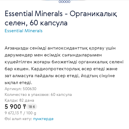
Essential Minerals - Органикалық
селен, 60 капсула
Essential Minerals
Ағзаңызды сенімді антиоксиданттық қорғау үшін
дәрумендер мен өсімдік сығындыларымен
күшейтілген жоғары биожетімді органикалық селені
бар кешен. Кардиопротекторлық әсер етеді және
зат алмасуға пайдалы әсер етеді, йодтың сіңуіне
ықпал етеді.
Артикул:
500630
Количество в упаковке: 60 капсула
Қалды: 82 дана
5 900 ₸
18 б
9 672,13 ₸ / 100 g
Өзі алып кету:
пунктерде