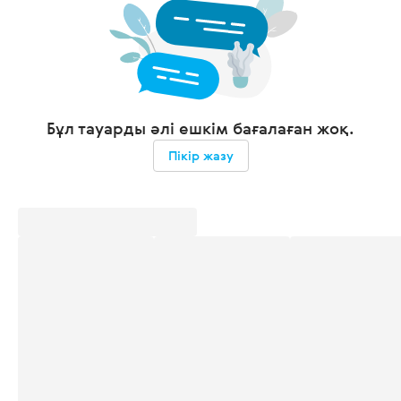
Бұл тауарды әлі ешкім бағалаған жоқ.
Пікір жазу