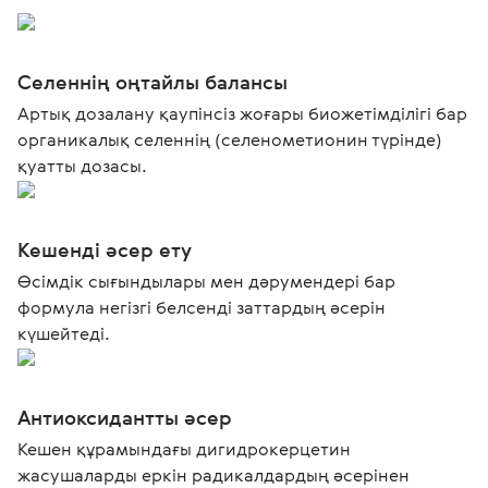
Селеннің оңтайлы балансы
Артық дозалану қаупінсіз жоғары биожетімділігі бар
органикалық селеннің (селенометионин түрінде)
қуатты дозасы.
Кешенді әсер ету
Өсімдік сығындылары мен дәрумендері бар
формула негізгі белсенді заттардың әсерін
күшейтеді.
Антиоксидантты әсер
Кешен құрамындағы дигидрокерцетин
жасушаларды еркін радикалдардың әсерінен