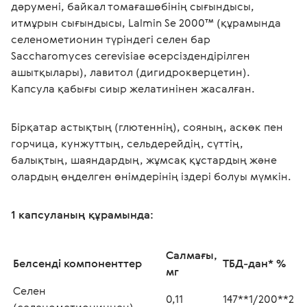
дәрумені, байкал томағашөбінің сығындысы, 
итмұрын сығындысы, Lalmin Se 2000™ (құрамында 
селенометионин түріндегі селен бар 
Saccharomyces cerevisiae әсерсіздендірілген 
ашытқылары), лавитол (дигидрокверцетин). 
Капсула қабығы сиыр желатинінен жасалған.
Бірқатар астықтың (глютеннің), сояның, аскөк пен 
горчица, кунжуттың, сельдерейдің, сүттің, 
балықтың, шаяндардың, жұмсақ құстардың және 
олардың өңделген өнімдерінің іздері болуы мүмкін.
1 капсуланың құрамында: 
Салмағы, 
Белсенді компоненттер
ТБД-дан* %
мг
Селен 
0,11
147**1/200**2
(селенометиониннен)