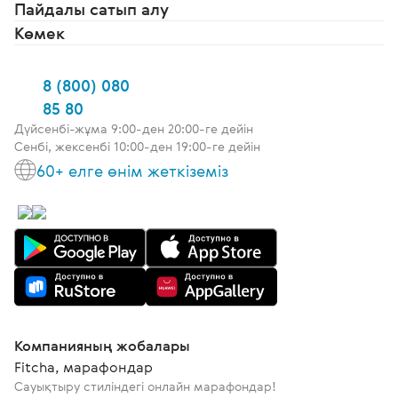
Пайдалы сатып алу
Көмек
8 (800) 080
85 80
Дүйсенбі-жұма 9:00-ден 20:00-ге дейін
Сенбі, жексенбі 10:00-ден 19:00-ге дейін
60+ елге өнім жеткіземіз
Компанияның жобалары
Fitcha, марафондар
Сауықтыру стиліндегі онлайн марафондар!