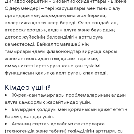
Дигидрокерцетин - биоантиоксиданттары - Е және 
С дәрумендері – тері жасушалары мен тыныс алу 
органдарының зақымдануына жол бермей, 
аллергияға қарсы әсер береді. Олар сондай-ақ, 
атеросклероздың алдын алуға және бауырдың 
детокс жүйесінің белсенділігін арттыруға 
көмектеседі. Байкал томағашөбінің 
тамырларындағы флавоноидтар вирусқа қарсы 
және антиоксиданттық қасиеттерге ие, 
иммунитетті арттыруға және қан түзілімі 
функциясын қалыпқа келтіруге ықпал етеді.
Кімдер үшін?
Жүрек-қан тамырлары проблемаларының алдын
алуға қамқорлық жасайтындар үшін.
Бауырдың қолдауы мен қорғанысын қажет ететін
барлық жандар үшін.
Ағзаның сыртқы қолайсыз факторларға
(техногендік және табиғи) төзімділігін арттырғысы