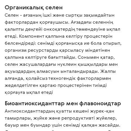
Органикалық селен
Селен - ағзаның ішкі және сыртқы зақымдайтын 
факторлардан қорғаушысы. Ағзадағы селеннің 
қалыпты деңгейі онкоқатердің төмендеуіне ықпал 
етеді. Компонент қалпына келтіру процестерін 
белсендіреді: сенімді қорғанысқа ие бола отырып, 
организм ресурстарды қарсыласу міндетінен 
қалпына келтіруге бағыттайды. Сонымен қатар, 
селен жасушалардағы нуклеин қышқылдары мен 
ақуыздардың алмасуын ынталандырады. Жалпы 
алғанда, қолайсыз техногендік факторлармен 
жеделдетілген қартаю процестерінен тиімді 
қорғауға ықпал етеді
Биоантиоксиданттар мен флавоноидтар
Антиоксиданттардың қуатты кешені жүрек-қан 
тамырлары, жүйке және репродуктивті жүйелер, 
бауыр мен буындар үшін сенімді қалқан жасайды. 