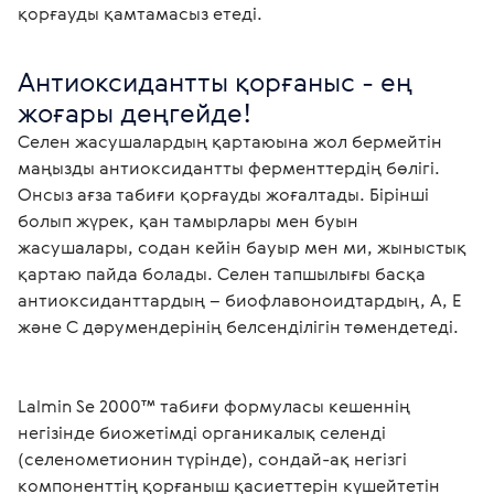
қорғауды қамтамасыз етеді.
Антиоксидантты қорғаныс - ең 
Селен жасушалардың қартаюына жол бермейтін 
маңызды антиоксидантты ферменттердің бөлігі. 
Онсыз ағза табиғи қорғауды жоғалтады. Бірінші 
болып жүрек, қан тамырлары мен буын 
жасушалары, содан кейін бауыр мен ми, жыныстық 
қартаю пайда болады. Селен тапшылығы басқа 
антиоксиданттардың – биофлавоноидтардың, А, Е 
Lalmin Se 2000™ табиғи формуласы кешеннің 
негізінде биожетімді органикалық селенді 
(селенометионин түрінде), сондай-ақ негізгі 
компоненттің қорғаныш қасиеттерін күшейтетін 