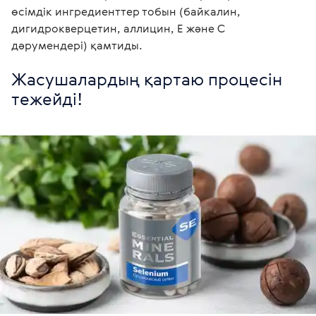
өсімдік ингредиенттер тобын (байкалин, 
дигидрокверцетин, аллицин, Е және С 
дәрумендері) қамтиды.
Жасушалардың қартаю процесін 
тежейді!