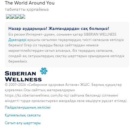
The World Around You
табиғатты қорғаймыз
Назар аударыңыз! Жалғандардан сақ болыңыз!
Біз ресми Интернет-дүкен, сонымен қатар SIBERIAN WELLNESS
Дүкендері
арқылы сатылған тауарлардың тиісті сапасына кепілдік
береміз!
Егер сіз тауарды басқа сайттардан немесе
маркетплейстерден сатып алсаңыз, біз тауардың сапасына,
сондай-ақ сатушылардың сақтау шарттарын орындауына кепілдік
бермейміз.
© 2007–2026 «Сибирское здоровье Астана» ЖШС. Барлық құқықтар
қорғалған.
Осы сайттың материалдарын
https://kz.siberianwellness.com/kz-kz/ сайтына белсенді сілтемені
міндетті түрде орналастырған жағдайда ғана көшіруге рұқсат етіледі.
Пайдаланушының келісімі
Құпиялылық саясаты
Сатып алу шарттары