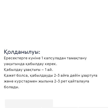
Қолданылуы:
Ересектерге күніне 1 капсуладан тамақтану 
уақытында қабылдау керек. 
Қабылдау ұзақтығы – 1 ай. 
Қажет болса, қабылдауды 2-3 айға дейін ұзартуға 
және курстармен жылына 2-3 рет қайталауға 
болады.