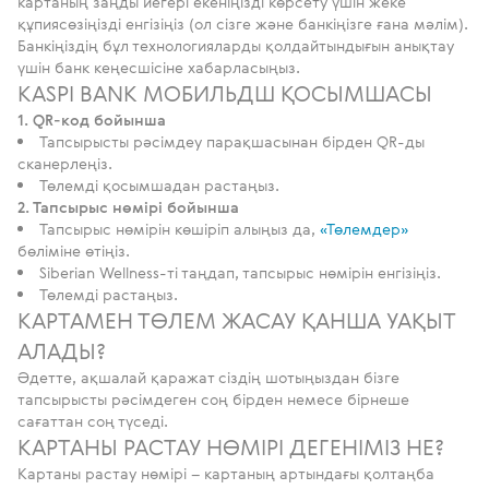
картаның заңды иегері екеніңізді көрсету үшін жеке
құпиясөзіңізді енгізіңіз (ол сізге және банкіңізге ғана мәлім).
Банкіңіздің бұл технологияларды қолдайтындығын анықтау
үшін банк кеңесшісіне хабарласыңыз.
KASPI BANK МОБИЛЬДШ ҚОСЫМШАСЫ
1. QR-код бойынша
Тапсырысты рәсімдеу парақшасынан бірден QR-ды
сканерлеңіз.
Төлемді қосымшадан растаңыз.
2. Тапсырыс нөмірі бойынша
Тапсырыс нөмірін көшіріп алыңыз да,
«Төлемдер»
бөліміне өтіңіз.
Siberian Wellness-ті таңдап, тапсырыс нөмірін енгізіңіз.
Төлемді растаңыз.
КАРТАМЕН ТӨЛЕМ ЖАСАУ ҚАНША УАҚЫТ
АЛАДЫ?
Әдетте, ақшалай қаражат сіздің шотыңыздан бізге
тапсырысты рәсімдеген соң бірден немесе бірнеше
сағаттан соң түседі.
КАРТАНЫ РАСТАУ НӨМІРІ ДЕГЕНІМІЗ НЕ?
Картаны растау нөмірі – картаның артындағы қолтаңба