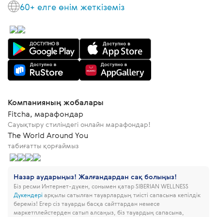
60+ елге өнім жеткіземіз
Компанияның жобалары
Fitcha, марафондар
Сауықтыру стиліндегі онлайн марафондар!
The World Around You
табиғатты қорғаймыз
Назар аударыңыз! Жалғандардан сақ болыңыз!
Біз ресми Интернет-дүкен, сонымен қатар SIBERIAN WELLNESS
Дүкендері
арқылы сатылған тауарлардың тиісті сапасына кепілдік
береміз!
Егер сіз тауарды басқа сайттардан немесе
маркетплейстерден сатып алсаңыз, біз тауардың сапасына,