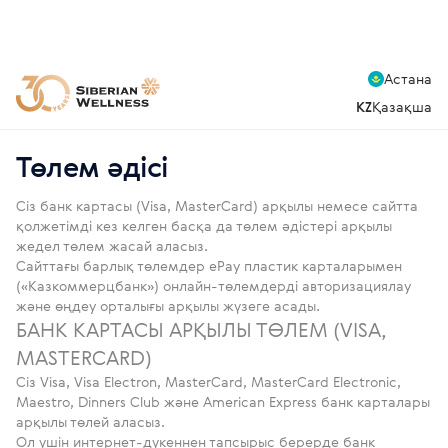
Астана
KZ
Қазақша
Төлем әдісі
Сіз банк картасы (Visa, MasterCard) арқылы немесе сайтта
қолжетімді кез келген басқа да төлем әдістері арқылы
жедел төлем жасай аласыз.
Сайттағы барлық төлемдер ePay пластик карталарымен
(«Казкоммерцбанк») онлайн-төлемдерді авторизациялау
және өңдеу орталығы арқылы жүзеге асады.
БАНК КАРТАСЫ АРҚЫЛЫ ТӨЛЕМ (VISA,
MASTERCARD)
Сіз Visa, Visa Electron, MasterCard, MasterCard Electronic,
Maestro, Dinners Club және American Express банк карталары
арқылы төлей аласыз.
Ол үшін интернет-дүкеннен тапсырыс берерде банк