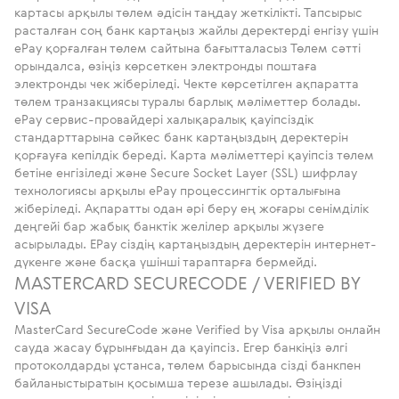
картасы арқылы төлем әдісін таңдау жеткілікті. Тапсырыс
расталған соң банк картаңыз жайлы деректерді енгізу үшін
ePay қорғалған төлем сайтына бағытталасыз Төлем сәтті
орындалса, өзіңіз көрсеткен электронды поштаға
электронды чек жіберіледі. Чекте көрсетілген ақпаратта
төлем транзакциясы туралы барлық мәліметтер болады.
ePay сервис-провайдері халықаралық қауіпсіздік
стандарттарына сәйкес банк картаңыздың деректерін
қорғауға кепілдік береді. Карта мәліметтері қауіпсіз төлем
бетіне енгізіледі және Secure Socket Layer (SSL) шифрлау
технологиясы арқылы ePay процессингтік орталығына
жіберіледі. Ақпаратты одан әрі беру ең жоғары сенімділік
деңгейі бар жабық банктік желілер арқылы жүзеге
асырылады. EPay сіздің картаңыздың деректерін интернет-
дүкенге және басқа үшінші тараптарға бермейді.
MASTERCARD SECURECODE / VERIFIED BY
VISA
MasterCard SecureCode және Verified by Visa арқылы онлайн
сауда жасау бұрынғыдан да қауіпсіз. Егер банкіңіз әлгі
протоколдарды ұстанса, төлем барысында сізді банкпен
байланыстыратын қосымша терезе ашылады. Өзіңізді