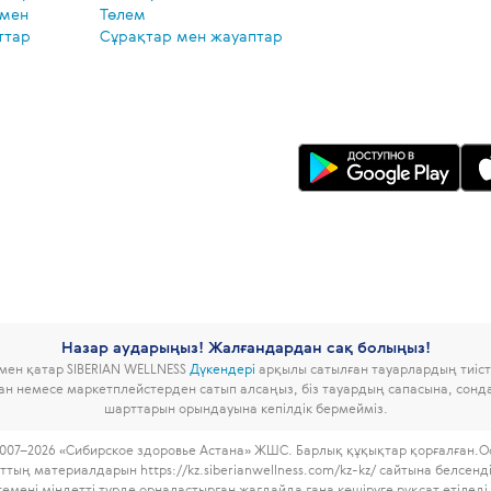
 мен
Төлем
ттар
Сұрақтар мен жауаптар
Назар аударыңыз! Жалғандардан сақ болыңыз!
ымен қатар SIBERIAN WELLNESS
Дүкендері
арқылы сатылған тауарлардың тиісті
дан немесе маркетплейстерден сатып алсаңыз, біз тауардың сапасына, сон
шарттарын орындауына кепілдік бермейміз.
007–2026 «Сибирское здоровье Астана» ЖШС. Барлық құқықтар қорғалған.
О
ттың материалдарын https://kz.siberianwellness.com/kz-kz/ сайтына белсенд
темені міндетті түрде орналастырған жағдайда ғана көшіруге рұқсат етіледі