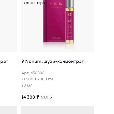
трат
9 Nonum, духи-концентрат
Арт. 430808
71 500 ₸ / 100 ml
20 мл
14 300 ₸
51.0 б