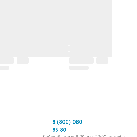
8 (800) 080
85 80
Дүйсенбі-жұма 9:00-ден 20:00-ге дейін