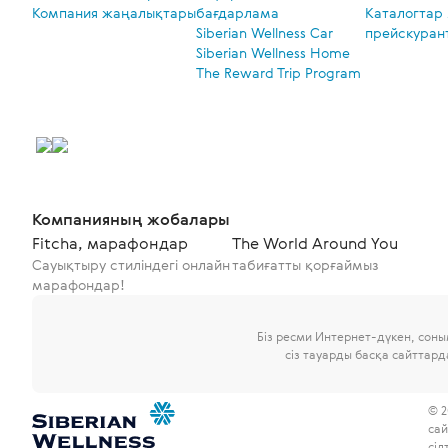
Компания жаңалықтары
бағдарлама
Каталогтар
Siberian Wellness Car
прейскуран
Siberian Wellness Home
The Reward Trip Program
Компанияның жобалары
Fitcha, марафондар
The World Around You
Сауықтыру стиліндегі онлайн
табиғатты қорғаймыз
марафондар!
Біз ресми Интернет-дүкен, сон
сіз тауарды басқа сайттар
© 2
сай
сіл