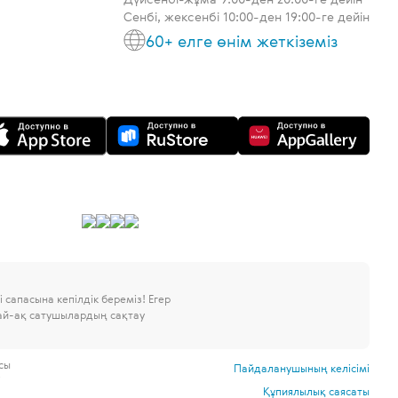
Сенбі, жексенбі 10:00-ден 19:00-ге дейін
60+ елге өнім жеткіземіз
 сапасына кепілдік береміз!
Егер
дай-ақ сатушылардың сақтау
сы
Пайдаланушының келісімі
і
Құпиялылық саясаты
.