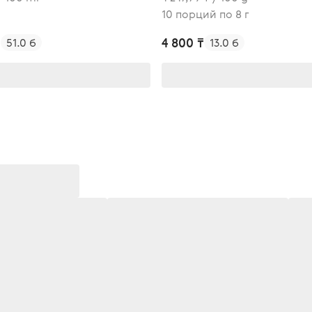
10 порций по 8 г
₸
4 800 ₸
51.0 б
13.0 б