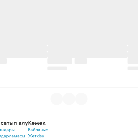
сатып алу
Көмек
андары
Байланыс
ғдарламасы
Жеткізу