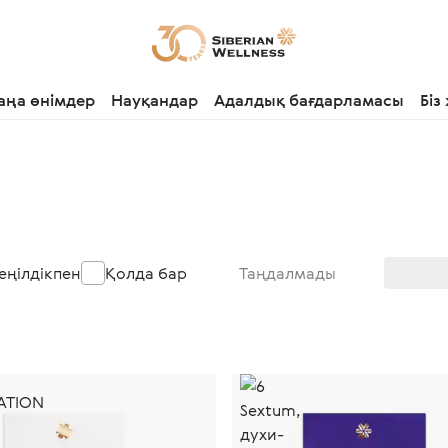
аңа өнімдер
Науқандар
Адалдық бағдарламасы
Біз
еңілдікпен
Қолда бар
Таңдалмады