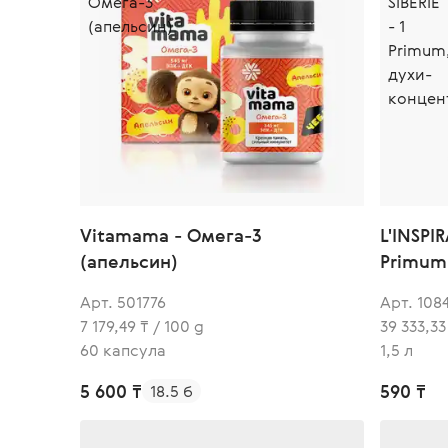
Vitamama - Омега-3
L'INSPIR
(апельсин)
Primum
Арт. 501776
Арт. 108
7 179,49 ₸ / 100 g
39 333,33
60 капсула
1,5 л
5 600 ₸
590 ₸
18.5 б