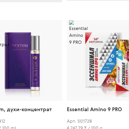
um, духи-концентрат
Essential Amino 9 PRO
812
Арт. 501728
/ 100 ml
4 247,79 ₸ / 100 g