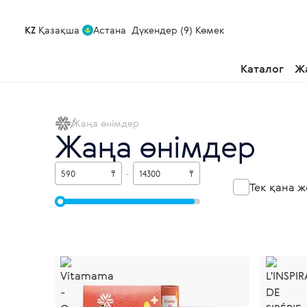
KZ
Қазақша
Астана
Дүкендер (9)
Көмек
Каталог
Ж
Жаңа өнімдер
Жаңа өнімдер
₸
-
₸
Тек қана ж