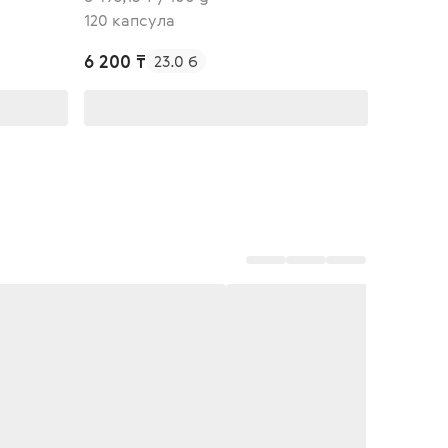
120 капсула
6 200 ₸
23.0 б