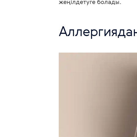
жеңілдетуге болады.
Аллергиядан