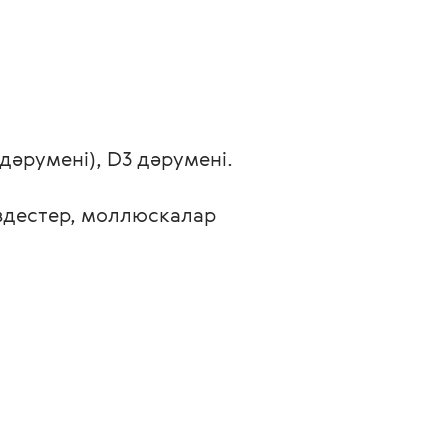
дәрумені), D3 дәрумені.
іздестер, моллюскалар 