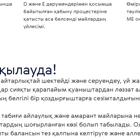
йынша
D және E дәрумендерімен қосымша
Өмір
байытылған қабыну процестеріне
тәулі
қатысты аса белсенді майлардың
ME о
үйлесімі.
ді айтарлықтай шектейді және серуендеу, үй 
мдар сияқты қарапайым қуаныштардан ләззат а
ның белгілі бір қоздырғыштарға сезімталдығы
 табиғи айлаулық және амарант майларына не
аттардың шоғырланған көзі болып табылады. 
ты балансын тез қалпына келтіруге және аллер