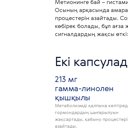
Метионинге бай – гистам
Осының арқасында амаран
процестерін азайтады. С
көбірек болады, бұл ағз
Екі капсулад
213 мг
гамма-линолен
қышқылы
Метаболизмді қалпына келтіреді
гормондардың шығарылуын
жақсартады, қабыну процестер
азайтады.