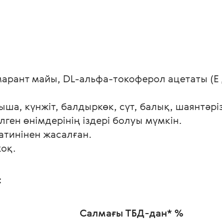
арант майы, DL-альфа-токоферол ацетаты (Е 
қыша, күнжіт, балдыркөк, сүт, балық, шаянтәр
ген өнімдерінің іздері болуы мүмкін.
атинінен жасалған.
оқ.
 
Салмағы
ТБД-дан* %