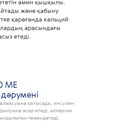
ететін амин қышқылы. 
йтады және қабыну 
тке қарағанда кальций 
олардың арасындағы 
0 МЕ
 дәрумені
алмасуына қатысады, инсулин
рылуына әсер етеді, аллергия
ындылығын төмендетеді.