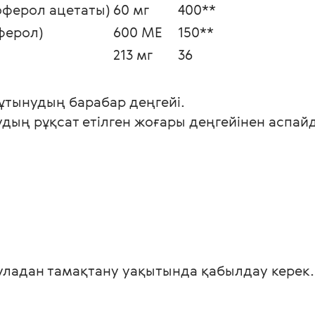
оферол ацетаты)
60 мг
400**
ферол)
600 МЕ
150**
213 мг
36
ұтынудың барабар деңгейі.
ың рұқсат етілген жоғары деңгейінен аспайд
суладан тамақтану уақытында қабылдау керек.