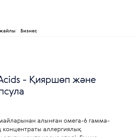
 жайлы
Бизнес
y Acids - Қияршөп және
апсула
 майларынан алынған омега-6 гамма-
 концентраты аллергиялық