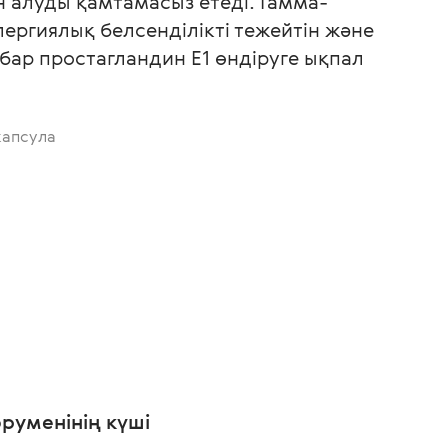
 алуды қамтамасыз етеді. Гамма-
ргиялық белсенділікті тежейтін және
 бар простагландин Е1 өндіруге ықпал
капсула
әруменінің күші