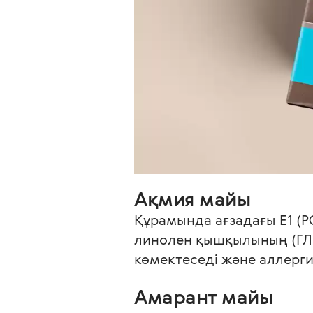
Ақмия майы
Құрамында ағзадағы Е1 (P
линолен қышқылының (ГЛК
Амарант майы