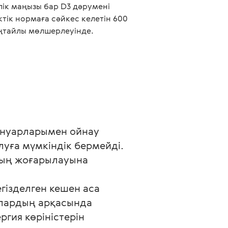
лік маңызы бар D3 дәрумені
ктік нормаға сәйкес келетін 600
ңтайлы мөлшерлеуінде.
жануарларымен ойнау 
луға мүмкіндік бермейді. 
ның жоғарылауына 
гізделген кешен аса 
Олардың арқасында 
гия көріністерін 