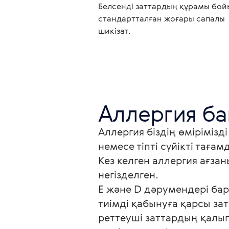
Белсенді заттардың құрамы бо
стандартталған жоғары сапалы
шикізат.
Аллергия біздің өміріміз
немесе тіпті сүйікті таға
Кез келген аллергия ағза
негізделген.

E және D дәрумендері бар
тиімді қабынуға қарсы з
реттеуші заттардың қалып