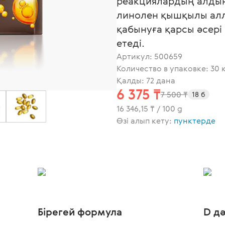
реакциялардың алдын
линолен қышқылы алле
қабынуға қарсы әсері
етеді.
Артикул:
500659
Количество в упаковке: 30 
Қалды: 72 дана
6 375 ₸
7 500 ₸
18 б
16 346,15 ₸ / 100 g
Өзі алып кету:
пунктерде
Бірегей формула
D д