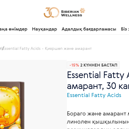
аңа өнімдер
Науқандар
Адалдық бағдарламасы
Біз
гі
Essential Fatty Acids - Қияршөп және амарант
-15%
2 КҮННЕН БАСТАП
Essential Fatt
амарант, 30 к
Essential Fatty Acids
Бораго және амарант
линолен қышқылының