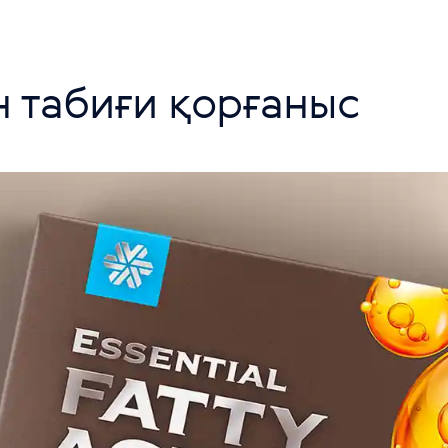
 табиғи қорғаныс