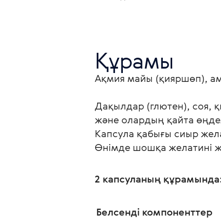
Құрамы
Ақмия майы (қияршөп), ам
Дақылдар (глютен), соя, 
және олардың қайта өңдел
Капсула қабығы сиыр жел
Өнімде шошқа желатині ж
2 капсуланың құрамында:
Белсенді компоненттер