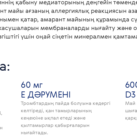
иннің қабыну медиаторының деңгейін төменд
т майы ағзаның аллергиялық реакциясын аза
онымен қатар, амарант майының құрамында сү
а жасушаларын мембраналарды нығайту және 
а:
60 мг
60
Е ДӘРУМЕНІ
D3
Тромбтардың пайда болуына кедергі
Май 
келтіреді, қан тамырларының
шыға
,
кеңеюіне ықпал етеді және
қарқ
қылтамырлар қабырғаларын
ін
нығайтады.