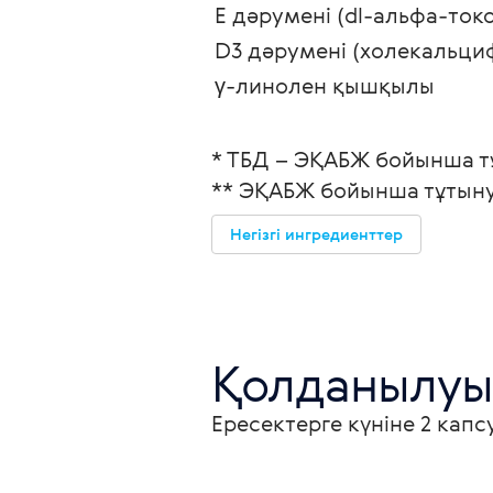
Е дәрумені (dl-альфа-ток
D3 дәрумені (холекальци
γ-линолен қышқылы
* ТБД – ЭҚАБЖ бойынша т
** ЭҚАБЖ бойынша тұтынуд
Негізгі ингредиенттер
Қолданылуы
Ересектерге күніне 2 кап