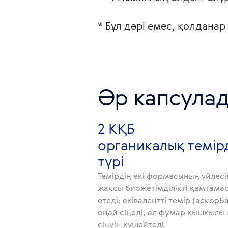
* Бұл дәрі емес, қолданар
Әр капсулад
2 КҚБ
органикалық темір
түрі
Темірдің екі формасының үйлесі
жақсы биожетімділікті қамтама
етеді: еківалентті темір (аскорб
оңай сіңеді, ал фумар қышқылы
сіңуін күшейтеді.