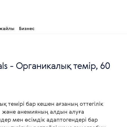
 жайлы
Бизнес
als - Органикалық темір, 60
қ темірі бар кешен ағзаның оттегілік
 және анемияның алдын алуға
дер мен өсімдік адаптогендері бар