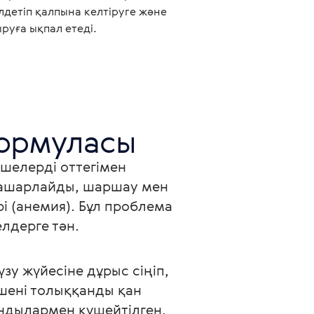
детіп қалпына келтіруге және
руға ықпал етеді.
шелерді оттегімен 
нашарлайды, шаршау мен 
 (анемия). Бұл проблема 
лдерге тән. 
зу жүйесіне дұрыс сіңіп, 
шені толыққанды қан 
ндылармен күшейтілген.