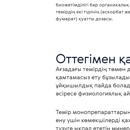
биожетімділігі бар органикалық
темірдің екі түрінің (аскорбат ж
фумарат) қуатты дозасы.
Ағзадағы темірдің төмен 
қамтамасыз ету бұзылады
ұйқышылдық пайда болады
әсіресе физиологиялық ай
Темір монопрепараттарын қ
ену үшін көмекшілерді қа
түзуге ықпал ететін мин