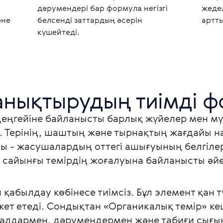
дәрумендері бар формула негізгі
жедел
әне
белсенді заттардың әсерін
артты
күшейтеді.
деңгейіне байланысты барлық жүйелер мен мү
. Терінің, шаштың және тырнақтың жағдайы 
 - жасушалардың оттегі ашығуының белгілері
 сайынғы темірдің жоғалуына байланысты әйе
абылдау көбінесе тиімсіз. Бұл элемент қан тү
жет етеді. Сондықтан «Органикалық темір» ке
ералдармен, дәрумендермен және табиғи сығы