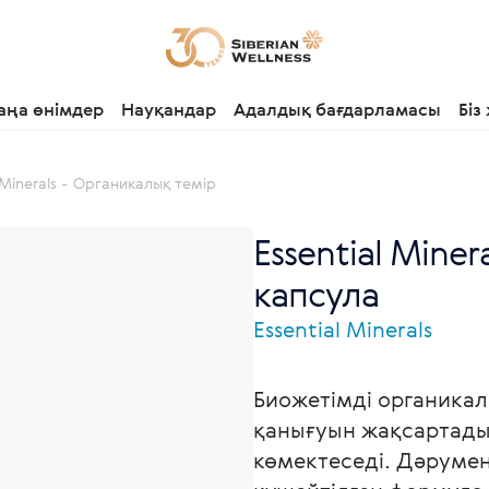
аңа өнімдер
Науқандар
Адалдық бағдарламасы
Біз
l Minerals - Органикалық темір
Essential Miner
капсула
Essential Minerals
Биожетімді органикалы
қанығуын жақсартады
көмектеседі. Дәрумен