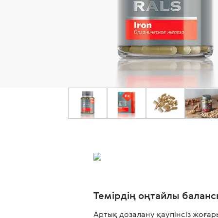
Темірдің оңтайлы баланс
Артық дозалану қаупінсіз жоғар