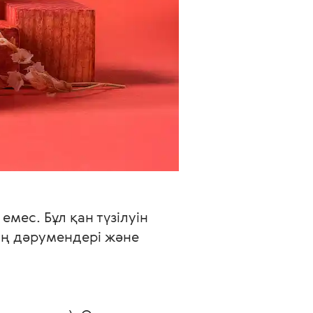
емес. Бұл қан түзілуін 
ің дәрумендері және 