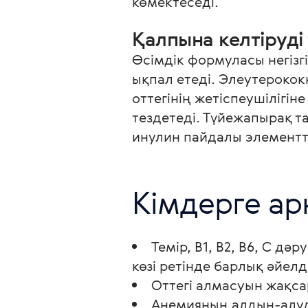
көмектеседі.
Қалпына келтіруді 
Өсімдік формуласы негізг
ықпал етеді. Элеутероко
оттегінің жетіспеушілігін
тездетеді. Түйежапырақ т
инулин пайдалы элементте
Темір, В1, В2, В6, С 
көзі ретінде барлық әйелд
Оттегі алмасуын жақс
Анемияның алдын-алуды