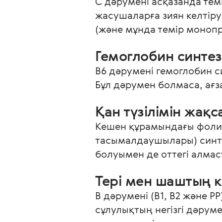
С дәрумені асқазанда темі
жасушаларға зиян келтіру
(және мұнда темір монопре
Гемоглобин синтез
В6 дәрумені гемоглобин с
Бұл дәрумен болмаса, ағз
Қан түзілімін жақ
Кешен құрамындағы фолий
тасымалдаушылары) синтез
болуымен де оттегі алмас
Тері мен шаштың к
В дәрумені (B1, B2 және 
сұлулықтың негізгі дәрум