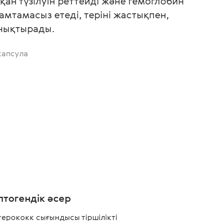
қан түзілуін реттейді және гемоглобин
амтамасыз етеді, теріні жастықпен,
анықтырады.
капсула
птогендік әсер
ерококк сығындысы тіршілікті