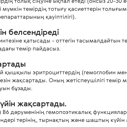
рдің толық сіңуіне ықпал етеді (онсыз 20-30 е
і мүмкін темірдің тотығу қасиеттерін толығ
параттарының қауіптілігі). 
ін белсендіреді
интезіне қатысады - оттегін тасымалдайтын т
адағы темір пайдасыз.
сартады
 қышқылы эритроциттердің (гемоглобин мен 
ін жақсартады. Оның жетіспеушілігі темір м
уын бұзады.
үйін жақсартады.
PP) В6 дәруменінің гемопоэтикалық функцияла
ендері терінің, тырнақтың және шаштың күйін