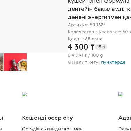
күшейтілген формула 
деңгейін бақылауды қ
денені энергиямен қ
Артикул:
500627
Количество в упаковке: 60 
Қалды: 68 дана
4 300 ₸
15 б
6 417,91 ₸ / 100 g
Өзі алып кету:
пунктерде
ы
Кешенді әсер ету
Ада
ы
Өсімдік сығындылары мен
Элеут