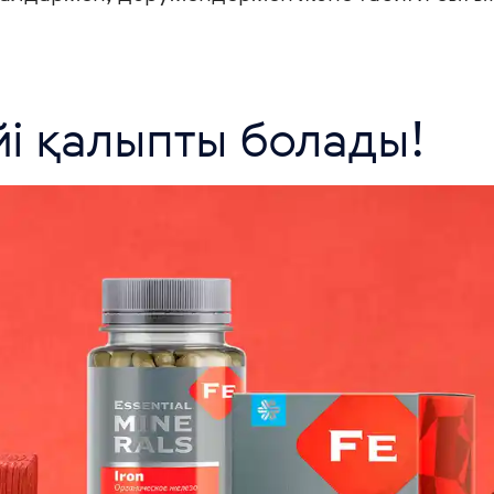
йі қалыпты болады!