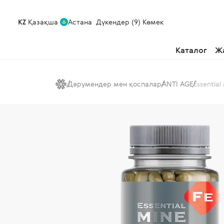
KZ
Қазақша
Астана
Дүкендер (9)
Көмек
Каталог
Ж
Дәрумендер мен қоспалар
ANTI AGE
Essentia