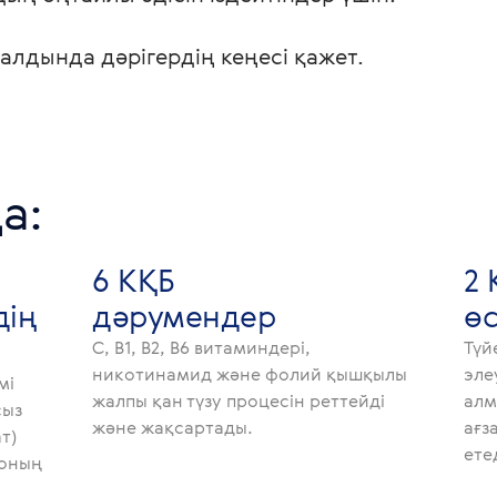
 алдында дәрігердің кеңесі қажет.  
а:
6 КҚБ
2 
дің
дәрумендер
өс
С, В1, В2, В6 витаминдері,
Түй
никотинамид және фолий қышқылы
эле
мі
жалпы қан түзу процесін реттейді
алм
сыз
және жақсартады.
ағз
ат)
ете
 оның