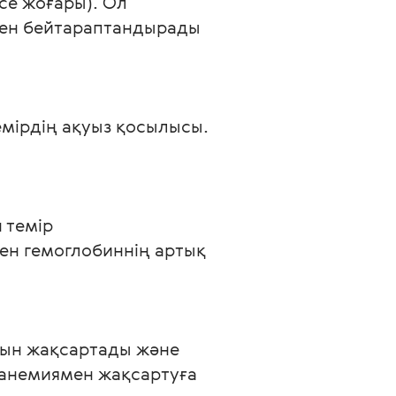
се жоғары). Ол 
ымен бейтараптандырады 
емірдің ақуыз қосылысы. 
темір 
ен гемоглобиннің артық 
рын жақсартады және 
 анемиямен жақсартуға 