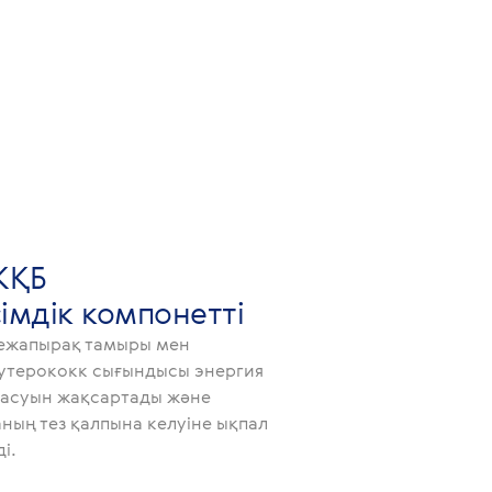
КҚБ
імдік компонетті
ежапырақ тамыры мен
утерококк сығындысы энергия
асуын жақсартады және
аның тез қалпына келуіне ықпал
ді.