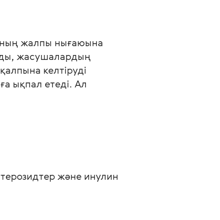
заның жалпы нығаюына 
ады, жасушалардың 
 қалпына келтіруді 
а ықпал етеді. Ал 
еутерозидтер және инулин