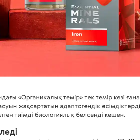
ндағы «Органикалық темір» тек темір көзі ғана 
масуын жақсартатын адаптогендік өсімдіктерд
ген тиімді биологиялық белсенді кешен.
леді