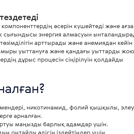
тездетеді
і компоненттердің әсерін күшейтеді және ағ
кк сығындысы энергия алмасуын ынталандыр
е төзімділігін арттырады және анемиядан кейін
амыры уыттануға және қандағы уыттарды жоюғ
рдің дұрыс процесін сіңірілуін қолдайды
дәрумендері, никотинамид, фолий қышқылы, эл
ерге арналған.
артуы маңызды барлық адамдар үшін.
ң оңтайлы әдісін іздейтіндер үшін.