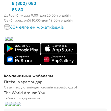
8 (800) 080
85 80
Дүйсенбі-жұма 9:00-ден 20:00-ге дейін
Сенбі, жексенбі 10:00-ден 19:00-ге дейін
60+ елге өнім жеткіземіз
Компанияның жобалары
Fitcha, марафондар
Сауықтыру стиліндегі онлайн марафондар!
The World Around You
табиғатты қорғаймыз