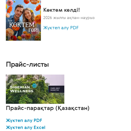
Көктем келді!
2026 жылғы ақпан-наурыз
Жүктеп алу PDF
Прайс-листы
Прайс-парақтар (Қазақстан)
Жүктеп алу PDF
Жүктеп алу Excel