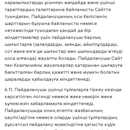
наразылықтарды ұсынған жағдайда және үшінші
тараптардың талаптарына байланысты Сайтта
туындаған, Пайдаланушының осы Келісімнің
шарттарын бұзуына байланысты немесе
нәтижесінде туындаған қандай да бір
міндеттемелер үшін пайдаланушы барлық
шығыстарға (залалдарды, зиянды, айыппұлдарды,
сот және өзге де шығыстар мен шығындарды өтеуді
қоса алғанда) жауапты болады. Пайдаланушы Сайт
пен Компанияны жауапкерлер қатарынан шығаруға
бағытталған барлық қажетті және мүмкін болатын
шараларды қабылдауға міндеттенеді.
Пайдаланушы үшінші тұлғаларға тіркеу кезінде
көрсетілген логинді немесе жеке нөмірін және
құпиясөзін хабарламауға міндеттенеді.
Пайдаланушыда оның есептік жазбасының
қауіпсіздігіне немесе оларды үшінші тұлғалардың
рұқсатсыз пайдалану мүмкіндігіне қатысты күдік