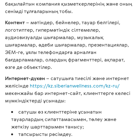
бақылайтын компания қызметкерлерінің және оның
сенімді тұлғаларының тобы.
Контент
– мәтіндер, бейнелер, тауар белгілері,
логотиптер, гипермәтіндік сілтемелер,
аудиовизуалды шығармалар, музыкалық
шығармалар, әдеби шығармалар, презентациялар,
ЭЕМ-ге, ұялы телефондарға арналған
бағдарламалар, олардың фрагменттері, ақпарат,
өзге де объектілер.
Интернет-дүкен
– сатушыға тиесілі және интернет
желісінде
https://kz.siberianwellness.com/kz-ru/
мекенжайы бар интернет-сайт, клиенттерге келесі
мүмкіндіктерді ұсынады:
сатушы өз клиенттеріне ұсынатын
тауарлардың сипаттамасымен, төлеу және
жеткізу шарттарымен танысу;
тапсырысты рәсімдеу.