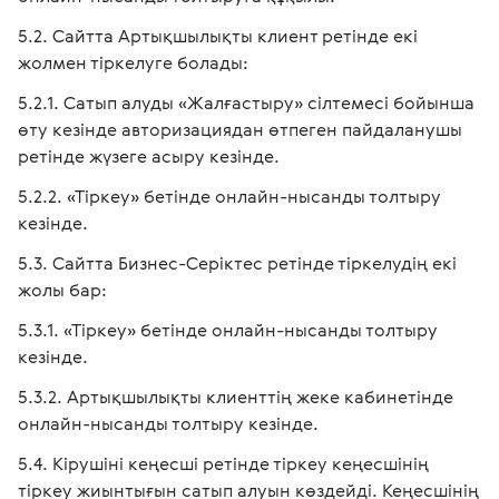
Сайтта Артықшылықты клиент ретінде екі
жолмен тіркелуге болады:
Сатып алуды «Жалғастыру» сілтемесі бойынша
өту кезінде авторизациядан өтпеген пайдаланушы
ретінде жүзеге асыру кезінде.
«Тіркеу» бетінде онлайн-нысанды толтыру
кезінде.
Сайтта Бизнес-Серіктес ретінде тіркелудің екі
жолы бар:
«Тіркеу» бетінде онлайн-нысанды толтыру
кезінде.
Артықшылықты клиенттің жеке кабинетінде
онлайн-нысанды толтыру кезінде.
Кірушіні кеңесші ретінде тіркеу кеңесшінің
тіркеу жиынтығын сатып алуын көздейді. Кеңесшінің