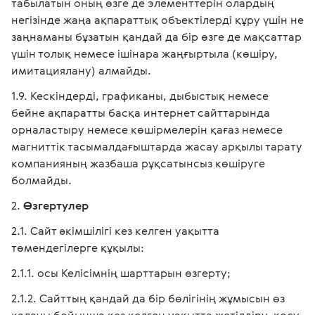
табылатын оның өзге де элементтерін олардың
негізінде жаңа ақпараттық объектілерді құру үшін не
заңнаманы бұзатын қандай да бір өзге де мақсаттар
үшін толық немесе ішінара жаңғыртыла (көшіру,
имитациялану) алмайды.
Кескіндерді, графиканы, дыбыстық немесе
бейне ақпаратты басқа интернет сайттарында
орналастыру немесе көшірмелерін қағаз немесе
магниттік тасымалдағыштарда жасау арқылы тарату
компанияның жазбаша рұқсатынсыз көшіруге
болмайды.
Өзгертулер
Сайт әкімшілігі кез келген уақытта
төмендегілерге құқылы:
осы Келісімнің шарттарын өзгерту;
Сайттың қандай да бір бөлігінің жұмысын өз