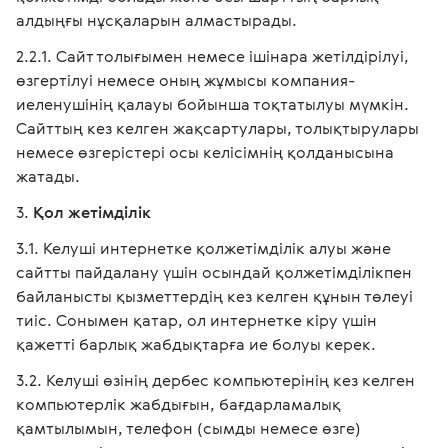
алдыңғы нұсқаларын алмастырады.
Сайт толығымен немесе ішінара жетілдірілуі,
өзгертілуі немесе оның жұмысы компания-
иеленушінің қалауы бойынша тоқтатылуы мүмкін.
Сайттың кез келген жақсартулары, толықтырулары
немесе өзгерістері осы келісімнің қолданысына
жатады.
Қол жетімділік
Келуші интернетке қолжетімділік алуы және
сайтты пайдалану үшін осындай қолжетімділікпен
байланысты қызметтердің кез келген құнын төлеуі
тиіс. Сонымен қатар, ол интернетке кіру үшін
қажетті барлық жабдықтарға ие болуы керек.
Келуші өзінің дербес компьютерінің кез келген
компьютерлік жабдығын, бағдарламалық
қамтылымын, телефон (сымды немесе өзге)