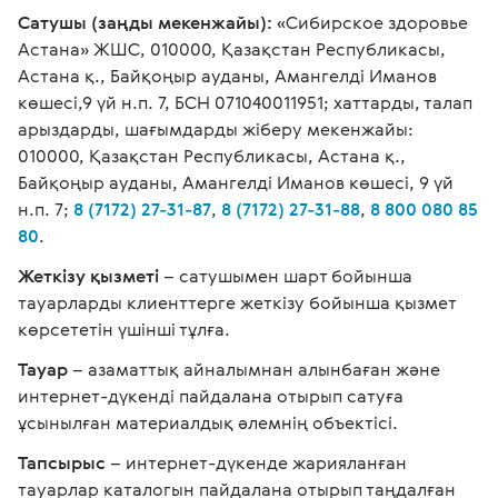
Сатушы (заңды мекенжайы):
«Сибирское здоровье
Астана» ЖШС, 010000, Қазақстан Республикасы,
Астана қ., Байқоңыр ауданы, Амангелді Иманов
көшесі,9 үй н.п. 7, БСН 071040011951; хаттарды, талап
арыздарды, шағымдарды жіберу мекенжайы:
010000, Қазақстан Республикасы, Астана қ.,
Байқоңыр ауданы, Амангелді Иманов көшесі, 9 үй
н.п. 7;
8 (7172) 27-31-87
,
8 (7172) 27-31-88
,
8 800 080 85
80
.
Жеткізу қызметі
– сатушымен шарт бойынша
тауарларды клиенттерге жеткізу бойынша қызмет
көрсететін үшінші тұлға.
Тауар
– азаматтық айналымнан алынбаған және
интернет-дүкенді пайдалана отырып сатуға
ұсынылған материалдық әлемнің объектісі.
Тапсырыс
– интернет-дүкенде жарияланған
тауарлар каталогын пайдалана отырып таңдалған