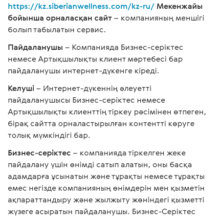
https://kz.siberianwellness.com/kz-ru/
Мекенжайы
бойынша орналасқан сайт
– компанияның меншігі
болып табылатын сервис.
Пайдаланушы
– Компанияда Бизнес-серіктес
немесе Артықшылықты клиент мәртебесі бар
пайдаланушы интернет-дүкенге кіреді.
Келуші
– Интернет-дүкеннің әлеуетті
пайдаланушысы Бизнес-серіктес немесе
Артықшылықты клиенттің тіркеу рәсімінен өтпеген,
бірақ сайтта орналастырылған контентті көруге
толық мүмкіндігі бар.
Бизнес-серіктес
– компанияда тіркелген жеке
пайдалану үшін өнімді сатып алатын, оны басқа
адамдарға ұсынатын және тұрақты немесе тұрақты
емес негізде компанияның өнімдерін мен қызметін
ақпараттандыру және жылжыту жөніндегі қызметті
жүзеге асыратын пайдаланушы. Бизнес-Серіктес