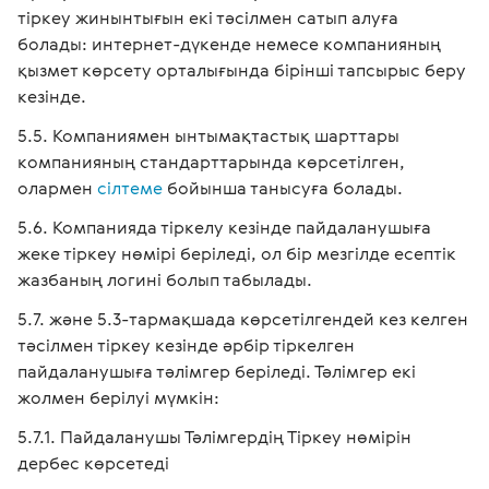
тіркеу жинынтығын екі тәсілмен сатып алуға
болады: интернет-дүкенде немесе компанияның
қызмет көрсету орталығында бірінші тапсырыс беру
кезінде.
Компаниямен ынтымақтастық шарттары
компанияның стандарттарында көрсетілген,
олармен
сілтеме
бойынша танысуға болады.
Компанияда тіркелу кезінде пайдаланушыға
жеке тіркеу нөмірі беріледі, ол бір мезгілде есептік
жазбаның логині болып табылады.
және 5.3-тармақшада көрсетілгендей кез келген
тәсілмен тіркеу кезінде әрбір тіркелген
пайдаланушыға тәлімгер беріледі. Тәлімгер екі
жолмен берілуі мүмкін:
Пайдаланушы Тәлімгердің Тіркеу нөмірін
дербес көрсетеді