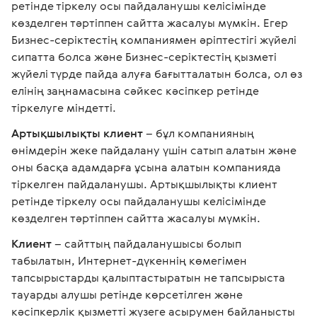
ретінде тіркелу осы пайдаланушы келісімінде
көзделген тәртіппен сайтта жасалуы мүмкін. Егер
Бизнес-серіктестің компаниямен әріптестігі жүйелі
сипатта болса және Бизнес-серіктестің қызметі
жүйелі түрде пайда алуға бағытталатын болса, ол өз
елінің заңнамасына сәйкес кәсіпкер ретінде
тіркелуге міндетті.
Артықшылықты клиент
– бұл компанияның
өнімдерін жеке пайдалану үшін сатып алатын және
оны басқа адамдарға ұсына алатын компанияда
тіркелген пайдаланушы. Артықшылықты клиент
ретінде тіркелу осы пайдаланушы келісімінде
көзделген тәртіппен сайтта жасалуы мүмкін.
Клиент
– сайттың пайдаланушысы болып
табылатын, Интернет-дүкеннің көмегімен
тапсырыстарды қалыптастыратын не тапсырыста
тауарды алушы ретінде көрсетілген және
кәсіпкерлік қызметті жүзеге асырумен байланысты