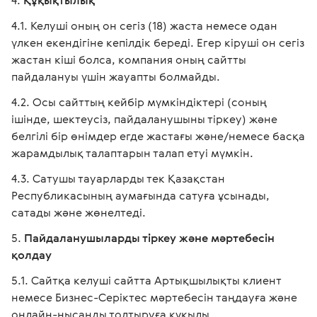
Құқықтылық
Келуші оның он сегіз (18) жаста немесе одан
үлкен екендігіне кепілдік береді. Егер кіруші он сегіз
жастан кіші болса, компания оның сайтты
пайдалануы үшін жауапты болмайды.
Осы сайттың кейбір мүмкіндіктері (соның
ішінде, шектеусіз, пайдаланушыны тіркеу) және
белгілі бір өнімдер егде жастағы және/немесе басқа
жарамдылық талаптарын талап етуі мүмкін.
Сатушы тауарларды тек Қазақстан
Республикасының аумағында сатуға ұсынады,
сатады және жөнелтеді.
Пайдаланушыларды тіркеу және мәртебесін
қолдау
Сайтқа келуші сайтта Артықшылықты клиент
немесе Бизнес-Серіктес мәртебесін таңдауға және
онлайн-нысанды толтыруға құқылы.