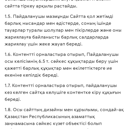
сайтта тіркеу арқылы растайды.
Пайдаланушы мазмұнды Сайтта қол жетімді
барлық нысандар мен әдістерде, соның ішінде
тауарлар туралы шолулар мен пікірлерде және оны
жариялауға байланысты барлық салдарларда
жариялау үшін жеке жауап береді.
Контентті орналастыра отырып, Пайдаланушы
осы келісімнің 6.5 т. сәйкес құқықтарды беру үшін
қажетті барлық құқықтар мен өкілеттіктерге ие
екеніне кепілдік береді.
Контентті орналастыра отырып, пайдаланушы
кез келген сайтқа келушіге контентке кіру құқығын
береді.
Осы сайттың дизайны мен құрылымы, сондай-ақ
Қазақстан Республикасының азаматтық
заңнамасына сәйкес күзет объектісі болып