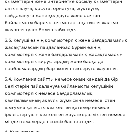
қызметтерін және интернетке қосылу қызметтерін
сатып алуға, қосуға, орнатуға, жүктеуге,
пайдалануға және қолдауға және осыған
байланысты барлық шығыстарға қатысты жалғыз
жауапты тұлға болып табылады.
Келуші өзінің компьютерлік және бағдарламалық
жасақтамасын пайдаланбас бұрын өзінің
компьютерлік және бағдарламалық жасақтамасын
компьютерлік вирустардың және басқа да
проблемалардың бар-жоғын тексеруге жауапты.
Компания сайтты немесе оның қандай да бір
бөліктерін пайдалануға байланысты келушінің
компьютерлік немесе бағдарламалық
қамтылымының ақаулы жұмысына немесе істен
шығуына қатысты кез келген қателер немесе
іркілістер үшін кез келген жауапкершіліктен немесе
міндеттемелерден сөзсіз бас тартады.