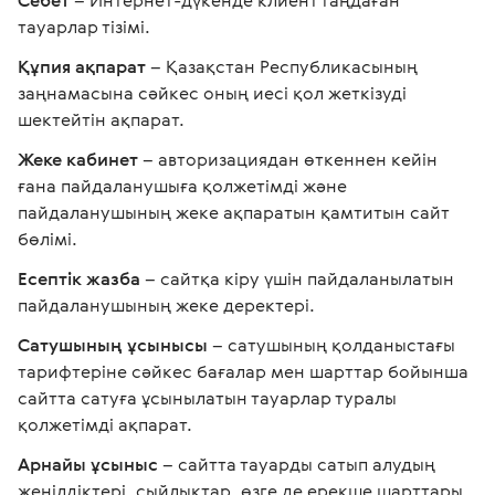
Себет
– Интернет-дүкенде клиент таңдаған
тауарлар тізімі.
Құпия ақпарат
– Қазақстан Республикасының
заңнамасына сәйкес оның иесі қол жеткізуді
шектейтін ақпарат.
Жеке кабинет
– авторизациядан өткеннен кейін
ғана пайдаланушыға қолжетімді және
пайдаланушының жеке ақпаратын қамтитын сайт
бөлімі.
Есептік жазба
– сайтқа кіру үшін пайдаланылатын
пайдаланушының жеке деректері.
Сатушының ұсынысы
– сатушының қолданыстағы
тарифтеріне сәйкес бағалар мен шарттар бойынша
сайтта сатуға ұсынылатын тауарлар туралы
қолжетімді ақпарат.
Арнайы ұсыныс
– сайтта тауарды сатып алудың
жеңілдіктері, сыйлықтар, өзге де ерекше шарттары