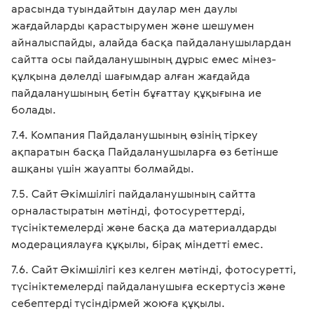
арасында туындайтын даулар мен даулы
жағдайларды қарастырумен және шешумен
айналыспайды, алайда басқа пайдаланушылардан
сайтта осы пайдаланушының дұрыс емес мінез-
құлқына дәлелді шағымдар алған жағдайда
пайдаланушының бетін бұғаттау құқығына ие
болады.
Компания Пайдаланушының өзінің тіркеу
ақпаратын басқа Пайдаланушыларға өз бетінше
ашқаны үшін жауапты болмайды.
Сайт Әкімшілігі пайдаланушының сайтта
орналастыратын мәтінді, фотосуреттерді,
түсініктемелерді және басқа да материалдарды
модерациялауға құқылы, бірақ міндетті емес.
Сайт Әкімшілігі кез келген мәтінді, фотосуретті,
түсініктемелерді пайдаланушыға ескертусіз және
себептерді түсіндірмей жоюға құқылы.