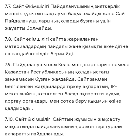
Сайт Әкімшілігі Пайдаланушының зияткерлік
меншік құқығын сақтауын бақыламайды және Сайт
Пайдаланушыларының оларды бұзғаны үшін
жауапты болмайды.
Сайт әкімшілігі сайтта жарияланған
материалдардың пайдалы және қызықты екендігіне
ешқандай кепілдік бермейді.
Пайдаланушы осы Келісімнің шарттарын немесе
Қазақстан Республикасының қолданыстағы
заңнамасын бұзған жағдайда, Сайт заңмен
белгіленген жағдайларда тіркеу ақпаратын, IP-
мекенжайын, кез келген басқа ақпаратты құқық
қорғау органдары мен сотқа беру құқығын өзіне
қалдырады.
Сайт Әкімшілігі Сайттың жұмысын жақсарту
мақсатында пайдаланушының әрекеттері туралы
ақпаратты пайдаланады.