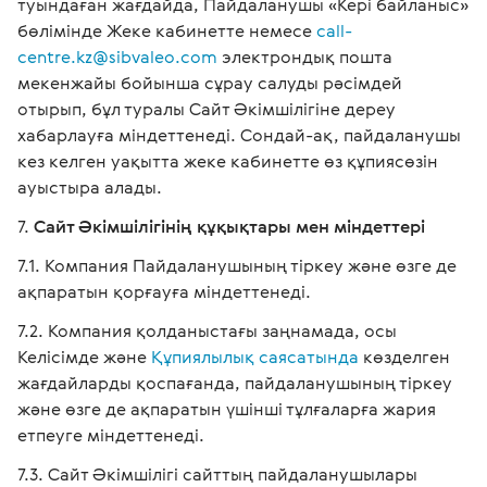
туындаған жағдайда, Пайдаланушы «Кері байланыс»
бөлімінде Жеке кабинетте немесе
call-
centre.kz@sibvaleo.com
электрондық пошта
мекенжайы бойынша сұрау салуды рәсімдей
отырып, бұл туралы Сайт Әкімшілігіне дереу
хабарлауға міндеттенеді. Сондай-ақ, пайдаланушы
кез келген уақытта жеке кабинетте өз құпиясөзін
ауыстыра алады.
Сайт Әкімшілігінің құқықтары мен міндеттері
Компания Пайдаланушының тіркеу және өзге де
ақпаратын қорғауға міндеттенеді.
Компания қолданыстағы заңнамада, осы
Келісімде және
Құпиялылық саясатында
көзделген
жағдайларды қоспағанда, пайдаланушының тіркеу
және өзге де ақпаратын үшінші тұлғаларға жария
етпеуге міндеттенеді.
Сайт Әкімшілігі сайттың пайдаланушылары