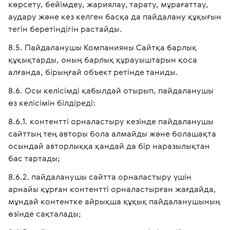
көрсету, бейімдеу, жариялау, тарату, мұрағаттау,
аудару және кез келген басқа да пайдалану құқығын
тегін беретіндігін растайды.
Пайдаланушы Компанияны Сайтқа барлық
құқықтарды, оның барлық құрауыштарын қоса
алғанда, бірыңғай объект ретінде таниды.
Осы келісімді қабылдай отырып, пайдаланушы
өз келісімін білдіреді:
контентті орналастыру кезінде пайдаланушы
сайттың тең авторы бола алмайды және болашақта
осындай авторлыққа қандай да бір наразылықтан
бас тартады;
пайдаланушы сайтта орналастыру үшін
арнайы құрған контентті орналастырған жағдайда,
мұндай контентке айрықша құқық пайдаланушының
өзінде сақталады;