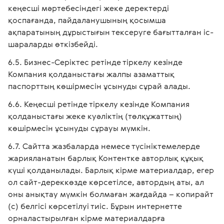
кеңесші мәртебесіндегі жеке деректерді
қоспағанда, пайдаланушының қосымша
ақпаратының дұрыстығын тексеруге бағытталған іс-
шараларды өткізбейді.
Бизнес-Серіктес ретінде тіркелу кезінде
Компания қолданыстағы жалпы азаматтық
паспорттың көшірмесін ұсынуды сұрай алады.
Кеңесші ретінде тіркелу кезінде Компания
қолданыстағы жеке куәліктің (төлқұжаттың)
көшірмесін ұсынуды сұрауы мүмкін.
Сайтта жазбаларда немесе түсініктемелерде
жарияланатын барлық Контентке авторлық құқық
күші қолданылады. Барлық кірме материалдар, егер
ол сайт-дереккөзде көрсетілсе, автордың аты, ал
оны анықтау мүмкін болмаған жағдайда – копирайт
(с) белгісі көрсетілуі тиіс. Бұрын интернетте
орналастырылған кірме материалдарға