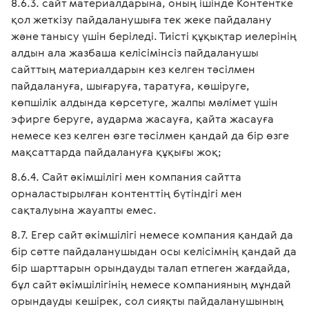
сайт материалдарына, оның ішінде Контентке
қол жеткізу пайдаланушыға тек жеке пайдалану
және танысу үшін беріледі. Тиісті құқықтар иелерінің
алдын ала жазбаша келісімінсіз пайдаланушы
сайттың материалдарын кез келген тәсілмен
пайдалануға, шығаруға, таратуға, көшіруге,
көпшілік алдында көрсетуге, жалпы мәлімет үшін
эфирге беруге, аударма жасауға, қайта жасауға
немесе кез келген өзге тәсілмен қандай да бір өзге
мақсаттарда пайдалануға құқығы жоқ;
Сайт әкімшілігі мен компания сайтта
орналастырылған контенттің бүтіндігі мен
сақталуына жауапты емес.
Егер сайт әкімшілігі немесе компания қандай да
бір сәтте пайдаланушыдан осы келісімнің қандай да
бір шарттарын орындауды талап етпеген жағдайда,
бұл сайт әкімшілігінің немесе компанияның мұндай
орындауды кешірек, сол сияқты пайдаланушының