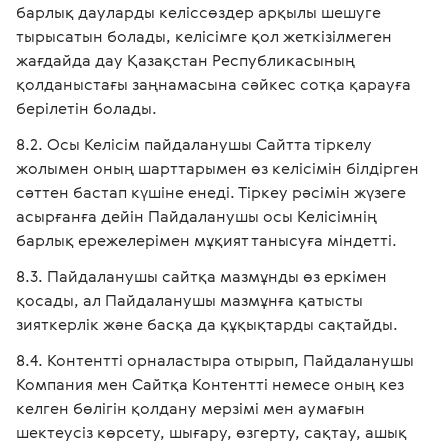
барлық дауларды келіссөздер арқылы шешуге
тырысатын болады, келісімге қол жеткізілмеген
жағдайда дау Қазақстан Республикасының
қолданыстағы заңнамасына сәйкес сотқа қарауға
берілетін болады.
Осы Келісім пайдаланушы Сайтта тіркелу
жолымен оның шарттарымен өз келісімін білдірген
сәттен бастап күшіне енеді. Тіркеу рәсімін жүзеге
асырғанға дейін Пайдаланушы осы Келісімнің
барлық ережелерімен мұқият танысуға міндетті.
Пайдаланушы сайтқа мазмұнды өз еркімен
қосады, ал Пайдаланушы мазмұнға қатысты
зияткерлік және басқа да құқықтарды сақтайды.
Контентті орналастыра отырып, Пайдаланушы
Компания мен Сайтқа Контентті немесе оның кез
келген бөлігін қолдану мерзімі мен аумағын
шектеусіз көрсету, шығару, өзгерту, сақтау, ашық