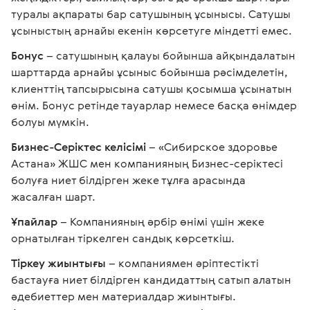
туралы ақпараты бар сатушының ұсынысы. Сатушы
ұсыныстың арнайы екенін көрсетуге міндетті емес.
Бонус
– сатушының қалауы бойынша айқындалатын
шарттарда арнайы ұсыныс бойынша рәсімделетін,
клиенттің тапсырысына сатушы қосымша ұсынатын
өнім. Бонус ретінде тауарлар немесе басқа өнімдер
болуы мүмкін.
Бизнес-Серіктес келісімі
– «Сибирское здоровье
Астана» ЖШС мен компанияның Бизнес-серіктесі
болуға ниет білдірген жеке тұлға арасында
жасалған шарт.
Ұпайлар
– Компанияның әрбір өнімі үшін жеке
орнатылған тіркелген сандық көрсеткіш.
Тіркеу жиынтығы
– компаниямен әріптестікті
бастауға ниет білдірген кандидаттың сатып алатын
әдебиеттер мен материалдар жиынтығы.