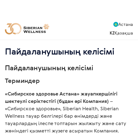
Астана
KZ
Қазақша
Пайдаланушының келісімі
Пайдаланушының келісімі
Терминдер
«Сибирское здоровье Астана» жауапкершілігі
шектеулі серіктестігі (бұдан әрі Компания)
–
«Сибирское здоровье», Siberian Health, Siberian
Wellness тауар белгілері бар өнімдерді және
тауарлардың ілеспе топтарын жылжыту және сату
жөніндегі қызметті жүзеге асыратын Компания.