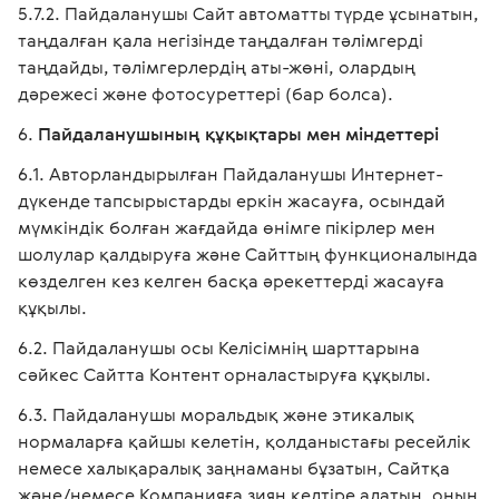
Пайдаланушы Сайт автоматты түрде ұсынатын,
таңдалған қала негізінде таңдалған тәлімгерді
таңдайды, тәлімгерлердің аты-жөні, олардың
дәрежесі және фотосуреттері (бар болса).
Пайдаланушының құқықтары мен міндеттері
Авторландырылған Пайдаланушы Интернет-
дүкенде тапсырыстарды еркін жасауға, осындай
мүмкіндік болған жағдайда өнімге пікірлер мен
шолулар қалдыруға және Сайттың функционалында
көзделген кез келген басқа әрекеттерді жасауға
құқылы.
Пайдаланушы осы Келісімнің шарттарына
сәйкес Сайтта Контент орналастыруға құқылы.
Пайдаланушы моральдық және этикалық
нормаларға қайшы келетін, қолданыстағы ресейлік
немесе халықаралық заңнаманы бұзатын, Сайтқа
және/немесе Компанияға зиян келтіре алатын, оның