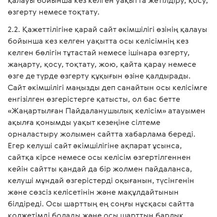
қалауы бойынша кез келген уақытта жетілдіру, қосу,
өзгерту немесе тоқтату.
Қажеттілігіне қарай сайт әкімшілігі өзінің қалауы
бойынша кез келген уақытта осы келісімнің кез
келген бөлігін тұтастай немесе ішінара өзгерту,
жаңарту, қосу, тоқтату, жою, қайта қарау немесе
өзге де түрде өзгерту құқығын өзіне қалдырады.
Сайт әкімшілігі маңызды деп санайтын осы келісімге
енгізілген өзгерістерге қатысты, ол бас бетте
«Жаңартылған Пайдаланушылық келісім» атауымен
ақылға қонымды уақыт кезеңіне сілтеме
орналастыру жолымен сайтта хабарлама береді.
Егер келуші сайт әкімшілігіне ақпарат ұсынса,
сайтқа кірсе немесе осы келісім өзгертілгеннен
кейін сайтты қандай да бір жолмен пайдаланса,
келуші мұндай өзгерістерді оқығанын, түсінгенін
және сөзсіз келісетінін және мақұлдайтынын
білдіреді. Осы шарттың ең соңғы нұсқасы сайтта
қолжетімді болады және осы шарттың барлық