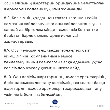
осы келісімнің шарттарын орындауына бағытталған
шараларды қолдану құқығын жоймайды.
Келісімнің қолданысы тоқтатылғаннан кейін
компания пайдаланушыға оны пайдаланғаны үшін
қандай да бір төлем міндеттемесінсіз Контентке
берілген барлық құқықтарды иеленуді
жалғастырады.
Осы келісімнің ешқандай ережелері сайт
әкімшілігінің, компанияның немесе
пайдаланушының кез-келген басқа адаммен ұқсас
келісімдер жасасу құқығын шектемейді.
Осы келісім шарттарының немесе ережелерінің
бірін жарамсыз деп тану келісімнің кез келген басқа
шарттарын немесе ережелерін жарамсыз деп тану
үшін негіз болып табылмайды.
Пайдаланушы даулар туындаған жағдайда олар
Каталог
Таңдаулы
Бейін
Бастапқы
Қазақстан Республикасының қолданыстағы