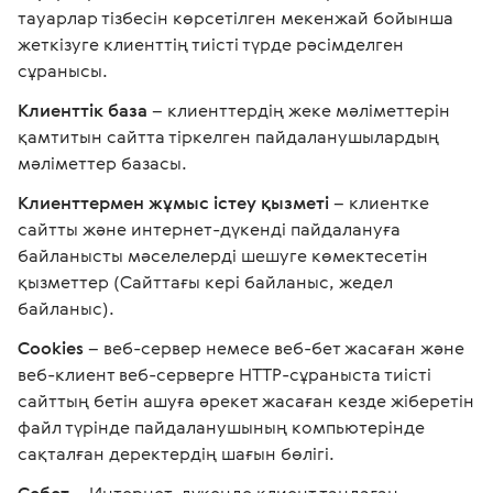
тауарлар тізбесін көрсетілген мекенжай бойынша
жеткізуге клиенттің тиісті түрде рәсімделген
сұранысы.
Клиенттік база
– клиенттердің жеке мәліметтерін
қамтитын сайтта тіркелген пайдаланушылардың
мәліметтер базасы.
Клиенттермен жұмыс істеу қызметі
– клиентке
сайтты және интернет-дүкенді пайдалануға
байланысты мәселелерді шешуге көмектесетін
қызметтер (Сайттағы кері байланыс, жедел
байланыс).
Cookies
– веб-сервер немесе веб-бет жасаған және
веб-клиент веб-серверге HTTP-сұраныста тиісті
сайттың бетін ашуға әрекет жасаған кезде жіберетін
файл түрінде пайдаланушының компьютерінде
сақталған деректердің шағын бөлігі.