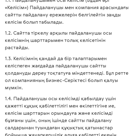
Пайдаланушымен осы Келісім (Бұдан әрі
«Келісім») Пайдаланушы мен компания арасындағы
сайтты пайдалану ережелерін белгілейтін заңды
келісім болып табылады.
Сайтта тіркелу арқылы пайдаланушы осы
келісімнің шарттарымен толық келісетінін
растайды.
Келісімнің қандай да бір талаптарымен
келіспеген жағдайда пайдаланушы сайтты
қолдануды дереу тоқтатуға міндеттенеді. Бұл ретте
ол компанияның Бизнес-Серіктесі болып қалуы
мүмкін.
Пайдаланушы осы келісімді қабылдау үшін
қажетті құқық қабілеттілігі мен өкілеттігіне ие,
келісім шарттарын орындауға және келісімді
бұзғаны үшін, оның ішінде сайтты пайдалану
салдарынан туындаған құқықтық қатынастар
бойынша жауапкершілік алуға қабілетті екенін