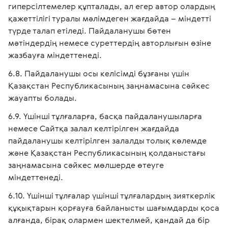
гиперсілтемелер құпталады, ал егер автор олардың
қажеттілігі туралы мәлімдеген жағдайда – міндетті
түрде талап етіледі. Пайдаланушы бөтен
мәтіндердің немесе суреттердің авторлығын өзіне
жазбауға міндеттенеді.
Пайдаланушы осы келісімді бұзғаны үшін
Қазақстан Республикасының заңнамасына сәйкес
жауапты болады.
Үшінші тұлғаларға, басқа пайдаланушыларға
немесе Сайтқа залал келтірілген жағдайда
пайдаланушы келтірілген залалды толық көлемде
және Қазақстан Республикасының қолданыстағы
заңнамасына сәйкес мөлшерде өтеуге
міндеттенеді.
Үшінші тұлғалар үшінші тұлғалардың зияткерлік
құқықтарын қорғауға байланысты шағымдарды қоса
алғанда, бірақ олармен шектелмей, қандай да бір