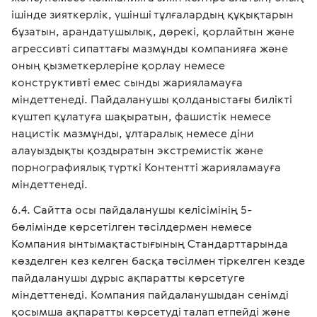
ішінде зияткерлік, үшінші тұлғалардың құқықтарын
бұзатын, арандатушылық, дөрекі, қорлайтын және
агрессивті сипаттағы мазмұнды компанияға және
оның қызметкерлеріне қорлау немесе
конструктивті емес сынды жарияламауға
міндеттенеді. Пайдаланушы қолданыстағы билікті
күштеп құлатуға шақыратын, фашистік немесе
нацистік мазмұнды, ұлтаралық немесе діни
алауыздықты қоздыратын экстремистік және
порнографиялық түрткі Контентті жарияламауға
міндеттенеді.
Сайтта осы пайдаланушы келісімінің 5-
бөлімінде көрсетілген тәсілдермен немесе
Компания ынтымақтастығының Стандарттарында
көзделген кез келген басқа тәсілмен тіркелген кезде
пайдаланушы дұрыс ақпаратты көрсетуге
міндеттенеді. Компания пайдаланушыдан сенімді
қосымша ақпаратты көрсетуді талап етпейді және