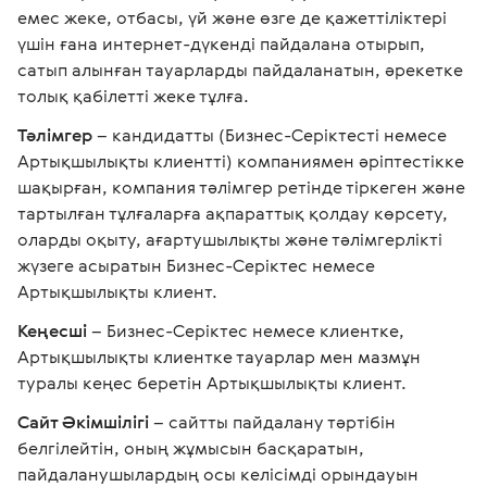
емес жеке, отбасы, үй және өзге де қажеттіліктері
үшін ғана интернет-дүкенді пайдалана отырып,
сатып алынған тауарларды пайдаланатын, әрекетке
толық қабілетті жеке тұлға.
Тәлімгер
– кандидатты (Бизнес-Серіктесті немесе
Артықшылықты клиентті) компаниямен әріптестікке
шақырған, компания тәлімгер ретінде тіркеген және
тартылған тұлғаларға ақпараттық қолдау көрсету,
оларды оқыту, ағартушылықты және тәлімгерлікті
жүзеге асыратын Бизнес-Серіктес немесе
Артықшылықты клиент.
Кеңесші
– Бизнес-Серіктес немесе клиентке,
Артықшылықты клиентке тауарлар мен мазмұн
туралы кеңес беретін Артықшылықты клиент.
Сайт Әкімшілігі
– сайтты пайдалану тәртібін
белгілейтін, оның жұмысын басқаратын,
пайдаланушылардың осы келісімді орындауын