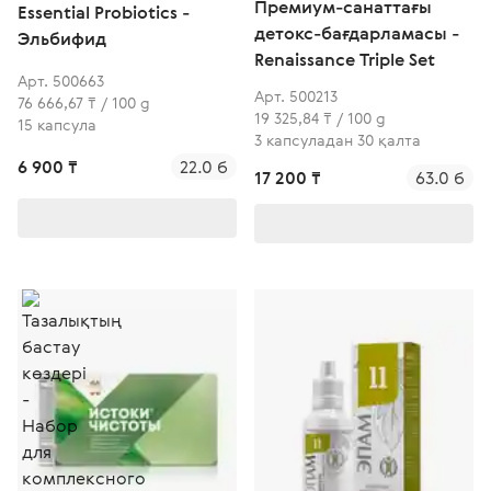
Премиум-санаттағы
Essential Probiotics -
детокс-бағдарламасы -
Эльбифид
Renaissance Triple Set
Арт. 500663
Арт. 500213
76 666,67 ₸ / 100 g
19 325,84 ₸ / 100 g
15 капсула
3 капсуладан 30 қалта
6 900 ₸
22.0 б
17 200 ₸
63.0 б