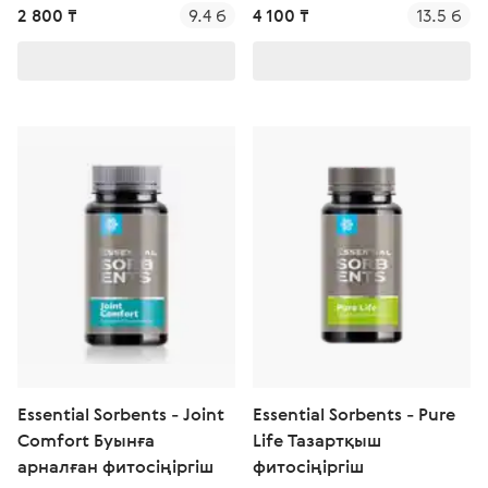
2 800 ₸
9.4 б
4 100 ₸
13.5 б
Essential Sorbents - Joint
Essential Sorbents - Pure
Comfort Буынға
Life Тазартқыш
арналған фитосіңіргіш
фитосіңіргіш