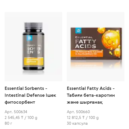
Essential Sorbents -
Essential Fatty Acids -
Intestinal Defense Ішек
Табиғи бета-каротин
фитосорбент
және шырғанақ
Арт. 500634
Арт. 500660
2 545,45 ₸ / 100 g
12 812,5 ₸ / 100 g
80 г
30 капсула