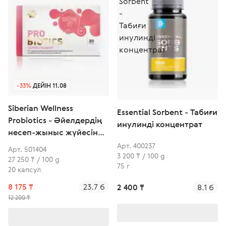
-33%
ДЕЙІН 11.08
Siberian Wellness
Essential Sorbent - Табиғи
Probiotics - Әйелдердің
инулинді концентрат
несеп-жыныс жүйесін
қорғауға және ішек
Арт. 400237
Арт. 501404
3 200 ₸ / 100 g
бұзылыстарының алдын
27 250 ₸ / 100 g
75 г
алуға арналған "Gyneflor
20 капсул
boulardii" пробиотигі
8 175 ₸
23.7 б
2 400 ₸
8.1 б
12 200 ₸