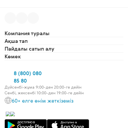
Компания туралы
Ақша тап
Пайдалы сатып алу
Көмек
8 (800) 080
85 80
Дүйсенбі-жұма 9:00-ден 20:00-ге дейін
Сенбі, жексенбі 10:00-ден 19:00-ге дейін
60+ елге өнім жеткіземіз