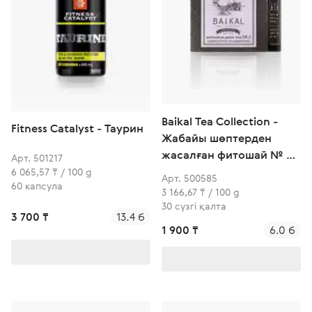
Baikal Tea Collection -
Fitness Catalyst - Таурин
Жабайы шөптерден
жасалған фитошай № 5
Арт. 501217
(Жайлы ас қорыту)
6 065,57 ₸ / 100 g
Арт. 500585
60 капсула
3 166,67 ₸ / 100 g
30 сүзгі қалта
3 700 ₸
13.4 б
1 900 ₸
6.0 б