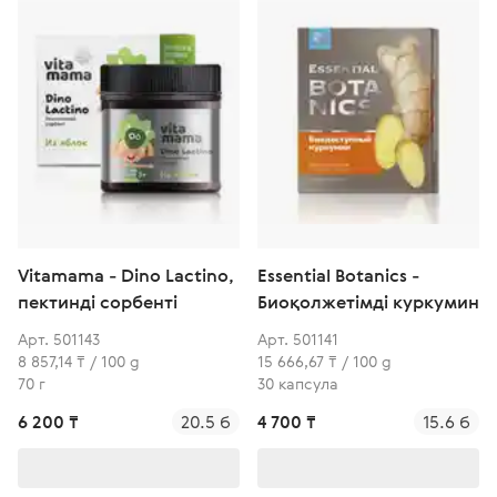
Vitamama - Dino Lactino,
Essential Botanics -
пектинді сорбенті
Биоқолжетімді куркумин
Арт. 501143
Арт. 501141
8 857,14 ₸ / 100 g
15 666,67 ₸ / 100 g
70 г
30 капсула
6 200 ₸
20.5 б
4 700 ₸
15.6 б