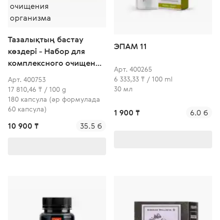
Тазалықтың бастау
ЭПАМ 11
көздері - Набор для
комплексного очищения
Арт. 400265
организма
6 333,33 ₸ / 100 ml
Арт. 400753
30 мл
17 810,46 ₸ / 100 g
180 капсула (әр формулада
60 капсула)
1 900 ₸
6.0 б
10 900 ₸
35.5 б