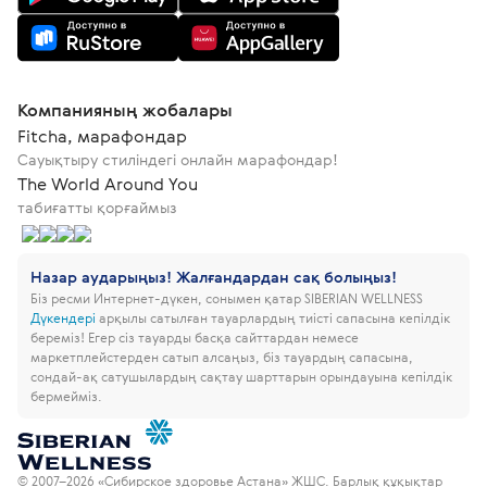
Компанияның жобалары
Fitcha, марафондар
Сауықтыру стиліндегі онлайн марафондар!
The World Around You
табиғатты қорғаймыз
Назар аударыңыз! Жалғандардан сақ болыңыз!
Біз ресми Интернет-дүкен, сонымен қатар SIBERIAN WELLNESS
Дүкендері
арқылы сатылған тауарлардың тиісті сапасына кепілдік
береміз!
Егер сіз тауарды басқа сайттардан немесе
маркетплейстерден сатып алсаңыз, біз тауардың сапасына,
сондай-ақ сатушылардың сақтау шарттарын орындауына кепілдік
бермейміз.
© 2007–2026 «Сибирское здоровье Астана» ЖШС. Барлық құқықтар