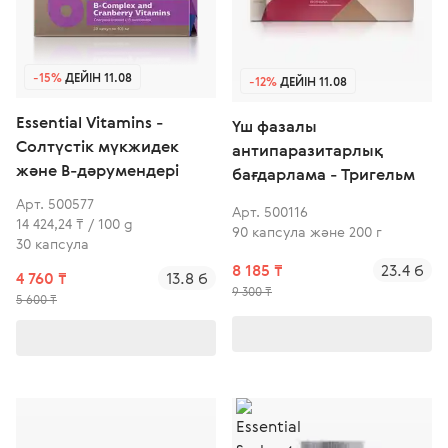
-15%
ДЕЙІН 11.08
-12%
ДЕЙІН 11.08
Essential Vitamins -
Үш фазалы
Солтүстік мүкжидек
антипаразитарлық
және В-дәрумендері
бағдарлама - Тригельм
Арт. 500577
Арт. 500116
14 424,24 ₸ / 100 g
90 капсула және 200 г
30 капсула
8 185 ₸
23.4 б
4 760 ₸
13.8 б
9 300 ₸
5 600 ₸