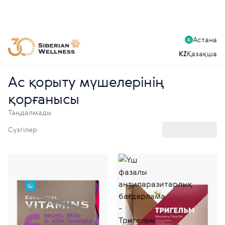
Астана
KZ
Қазақша
Ас қорыту мүшелерінің
қорғанысы
Таңдалмады
Сүзгілер