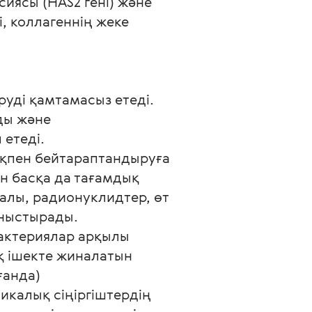
иясы (HAS2 гені) және 
 коллагеннің жеке 
уді қамтамасыз етеді. 
ды және 
теді.

қпен бейтараптандыруға 
н басқа да тағамдық 
алы, радионуклидтер, өт 
ныстырады.

актериялар арқылы 
қ ішекте жиналатын 
ғанда) 
калық сіңіргіштердің 