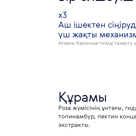
х3
Аш ішектен сіңіруд
үш жақты механизм
Ағзаны барынша тиімді тазарту ү
Құрамы
Роза жүмісінің ұнтағы, ги
топинамбур, пектин конц
экстракты.