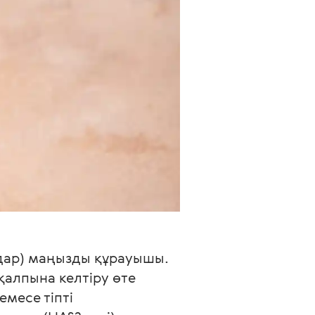
дар) маңызды құрауышы. 
алпына келтіру өте 
месе тіпті 