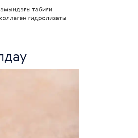
рамындағы табиғи 
коллаген гидролизаты 
лдау