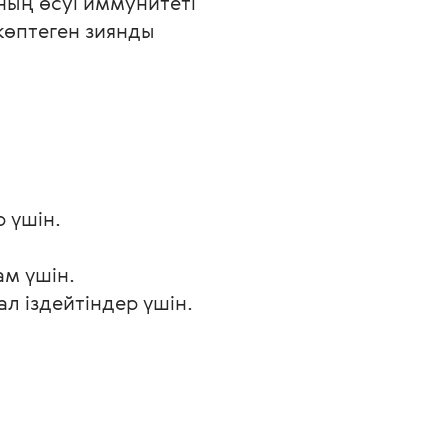
ның өсуі иммунитеті 
көптеген зиянды 
 үшін.
ам үшін.
л іздейтіндер үшін.