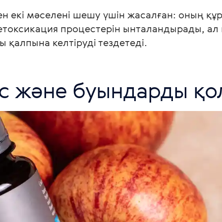
ден екі мәселені шешу үшін жасалған: оның құ
етоксикация процестерін ынталандырады, ал 
қалпына келтіруді тездетеді.
кс және буындарды қо