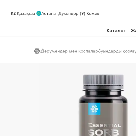
KZ
Қазақша
Астана
Дүкендер (9)
Көмек
Каталог
Ж
Дәрумендер мен қоспалар
Буындарды қорға