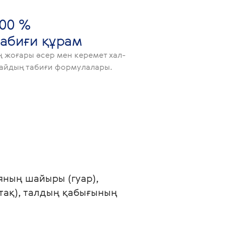
100 %
табиғи құрам
ң жоғары әсер мен керемет хал-
айдың табиғи формулалары.
яның шайыры (гуар), 
тақ), талдың қабығының 