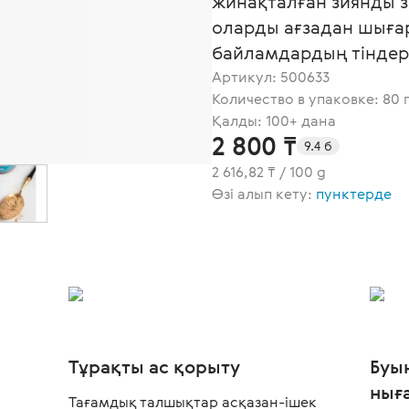
жинақталған зиянды 
оларды ағзадан шығар
байламдардың тіндері
Артикул:
500633
Количество в упаковке: 80 
Қалды: 100+ дана
2 800 ₸
9.4 б
2 616,82 ₸ / 100 g
Өзі алып кету:
пунктерде
Тұрақты ас қорыту
Буы
нығ
Тағамдық талшықтар асқазан-ішек