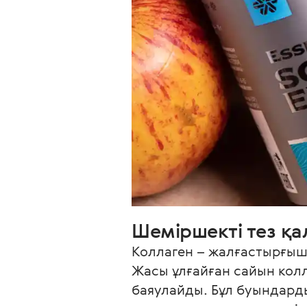
Шеміршекті тез қа
Коллаген – жалғастырғыш
Жасы ұлғайған сайын кол
баяулайды. Бұл буындарды