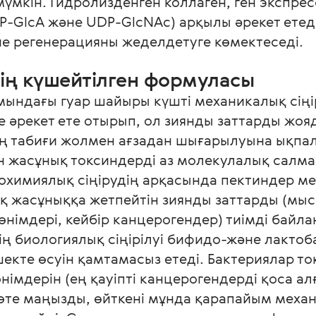
үмкін. Гидролизденген коллаген, ген экспресс
GlcA және UDP-GlcNAc) арқылы әрекет етеді,
не регенерацияны жеделдетуге көмектеседі.
дің күшейтілген формуласы
ындағы гуар шайыры күшті механикалық сіңір
 әрекет ете отырып, ол зиянды заттарды жоя
 табиғи жолмен ағзадан шығарылуына ықпал е
н жасұнық токсиндерді аз молекулалық салма
охимиялық сіңірудің арқасында пектиндер ме
қ жасұныққа жетпейтін зиянды заттарды (мыс
імдері, кейбір канцерогендер) тиімді байла
ң биологиялық сіңірілуі бифидо-және лактоб
шекте өсуін қамтамасыз етеді. Бактериялар то
імдерін (ең қауіпті канцерогендерді қоса ал
те маңызды, өйткені мұнда қарапайым механи