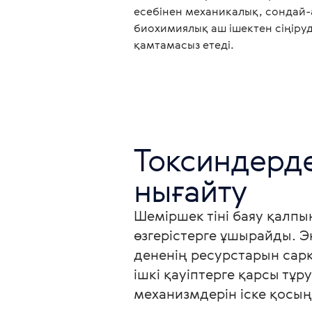
есебінен механикалық, сондай-
биохимиялық аш ішектен сіңіруд
қамтамасыз етеді.
Токсиндерде
Шеміршек тіні баяу қалпы
өзгерістерге ұшырайды. Э
дененің ресурстарын сарқ
ішкі қауіптерге қарсы тұ
механизмдерін іске қосыңы