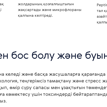
ақ
жолдарының қозғалғыштығын
Pepti
і
жақсартады және микрофлораны
тал 
қалпына келтіреді.
азайт
қалпы
н бос болу және буы
на келеді және басқа жасушаларға қарағанда
кология, теңгерімсіз тамақтану және стресс 
ып, өмір сүру сапасы мен ұзақтығын төмендет
руға көмектесу үшін токсиндерді бейтараптан
з.
