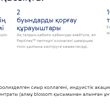
2
ің
буындарды қорғау
і
құрауыштары
Е
ж
шін.
Ақ талдың қабығы қабынуды азайтуға, ал
Peptinex™ пептидті коллагені шеміршек
тінін қалпына келтіруге көмектеседі.
дролизделген сиыр коллагені, индуистік акаци
ентраты (алмұ blossom қысымынан алынған ұн