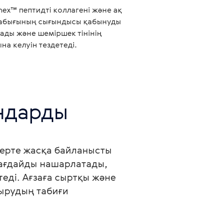
nex™ пептидті коллагені және ақ
қабығының сығындысы қабынуды
ады және шеміршек тінінің
на келуін тездетеді.
ндарды 
 ерте жасқа байланысты 
жағдайды нашарлатады, 
еді. Ағзаға сыртқы және 
дырудың табиғи 