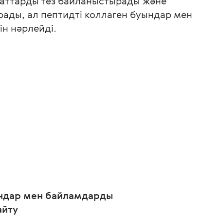
заттарды тез байланыстырады және
ады, ал пептидті коллаген буындар мен
н нәрлейді.
г
ндар мен байламдарды
айту