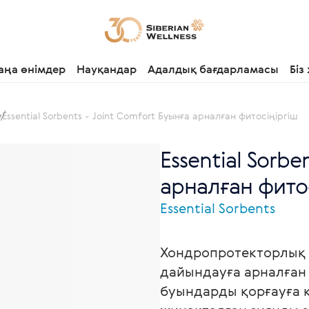
аңа өнімдер
Науқандар
Адалдық бағдарламасы
Біз
у
Essential Sorbents - Joint Comfort Буынға арналған фитосіңіргіш
Essential Sorbe
арналған фитос
Essential Sorbents
Хондропротекторлық к
дайындауға арналған 
буындарды қорғауға к