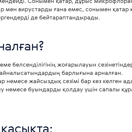
өмендейді. Сонымен қатар, дұрыс микрофлора
р мен вирустарды ғана емес, сонымен қатар 
ергендерді де бейтараптандырады.
налған?
еме белсенділігінің жоғарылауын сезінетіндер
е айналысатындардың барлығына арналған.
 немесе жайсыздық сезімі бар кез келген ад
лу немесе буындарды қолдау үшін сапалы құра
 қасықта: