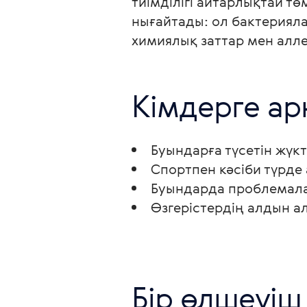
тиімділігі айтарлықтай т
нығайтады: ол бактерияла
химиялық заттар мен алл
Кімдерге ар
Буындарға түсетін жүкт
Спортпен кәсіби түрд
Буындарда проблемалар
Өзгерістердің алдын а
Бір өлшеуіш