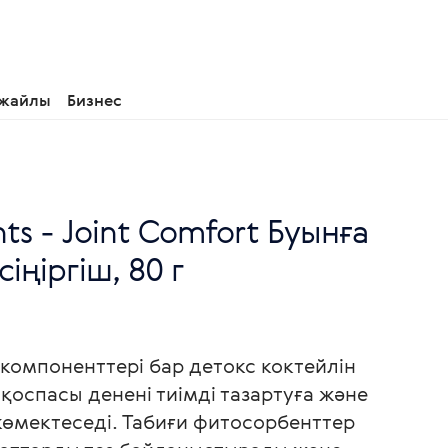
 жайлы
Бизнес
nts - Joint Comfort Буынға
іңіргіш, 80 г
омпоненттері бар детокс коктейлін
қоспасы денені тиімді тазартуға және
өмектеседі. Табиғи фитосорбенттер