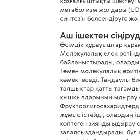
қозғалғыштықты шектеуі м
метаболизм жолдары (UDP-
синтезін белсендіруге жә
Аш ішектен сіңіру
Өсімдік құрауыштар құрам
Молекулалық елек ретінде
байланыстырады, олардың
Төмен молекулалық ериті
көмектеседі. Таңдаулы би
талшықтар қатты тағамды
қышқылдарының ыдырау өн
Фруктоолигосахаридтерді
жұмыс істейді, олардың і
көптеген зиянды ыдырау өн
залалсыздандырады, бұл ө