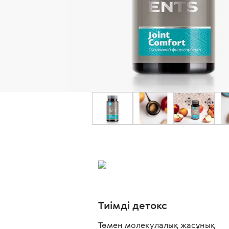
Тиімді детокс
Төмен молекулалық жасұнық