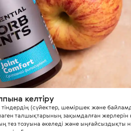
лпына келтіру
 тіндердің (сүйектер, шеміршек және байлам
лаген талшықтарының зақымдалған жерлерін қ
ң тез тозуына әкеледі және ыңғайсыздықты не