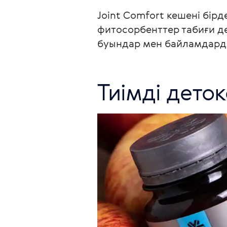
Joint Comfort кешені бір
фитосорбенттер табиғи д
буындар мен байламдарды 
Тиімді дето