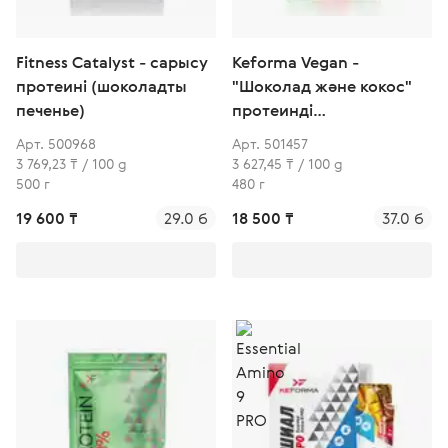
Fitness Catalyst - сарысу
Keforma Vegan -
протеині (шоколадты
"Шоколад және кокос"
печенье)
протеинді
вегетариандық-коктейлі
Арт. 500968
Арт. 501457
3 769,23 ₸ / 100 g
3 627,45 ₸ / 100 g
500 г
480 г
19 600 ₸
29.0 б
18 500 ₸
37.0 б