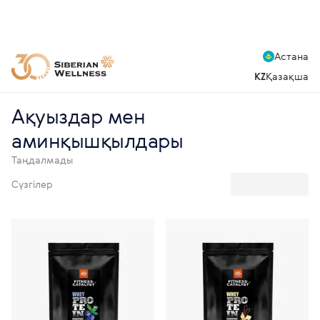
Астана
KZ
Қазақша
Ақуыздар мен
аминқышқылдары
Таңдалмады
Сүзгілер