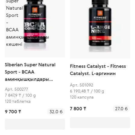
Siberian Super Natural
Fitness Catalyst - Fitness
Sport - ВСАА
Catalyst. L-аргинин
аминқышқылдары
Арт. 501092
кешені
Арт. 500277
6 190,48 ₸ / 100 g
7 847,9 ₸ / 100 g
120 капсула
120 таблетка
7 800 ₸
27.0 б
9 700 ₸
32.0 б