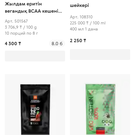
Жылдам еритін
шейкері
вегандық BCAA кешені
Арт. 108310
(апельсин-манго)
Арт. 501567
225 000 ₸ / 100 ml
3 706,9 ₸ / 100 g
400 мл 1 дана
10 порций по 8 г
2 250 ₸
4 300 ₸
8.0 б