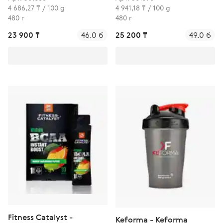
4 686,27 ₸ / 100 g
4 941,18 ₸ / 100 g
480 г
480 г
23 900 ₸
46.0 б
25 200 ₸
49.0 б
Fitness Catalyst -
Keforma - Keforma