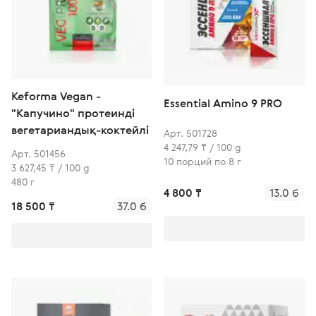
Keforma Vegan -
Essential Amino 9 PRO
"Капучино" протеинді
вегетариандық-коктейлі
Арт. 501728
4 247,79 ₸ / 100 g
Арт. 501456
10 порций по 8 г
3 627,45 ₸ / 100 g
480 г
4 800 ₸
13.0 б
18 500 ₸
37.0 б