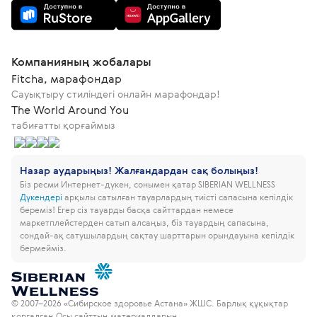
Компанияның жобалары
Fitcha, марафондар
Сауықтыру стиліндегі онлайн марафондар!
The World Around You
табиғатты қорғаймыз
Назар аударыңыз! Жалғандардан сақ болыңыз!
Біз ресми Интернет-дүкен, сонымен қатар SIBERIAN WELLNESS
Дүкендері
арқылы сатылған тауарлардың тиісті сапасына кепілдік
береміз!
Егер сіз тауарды басқа сайттардан немесе
маркетплейстерден сатып алсаңыз, біз тауардың сапасына,
сондай-ақ сатушылардың сақтау шарттарын орындауына кепілдік
бермейміз.
© 2007–2026 «Сибирское здоровье Астана» ЖШС. Барлық құқықтар
қорғалған.
Осы сайттың материалдарын