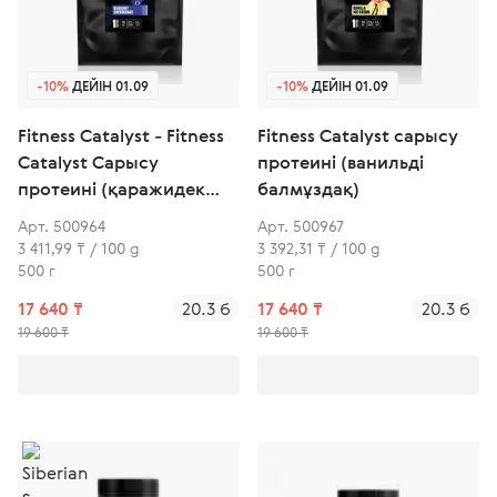
-10%
ДЕЙІН 01.09
-10%
ДЕЙІН 01.09
Fitness Catalyst - Fitness
Fitness Catalyst сарысу
Catalyst Сарысу
протеині (ванильді
протеині (қаражидек
балмұздақ)
ірімшігі)
Арт. 500964
Арт. 500967
3 411,99 ₸ / 100 g
3 392,31 ₸ / 100 g
500 г
500 г
17 640 ₸
20.3 б
17 640 ₸
20.3 б
19 600 ₸
19 600 ₸