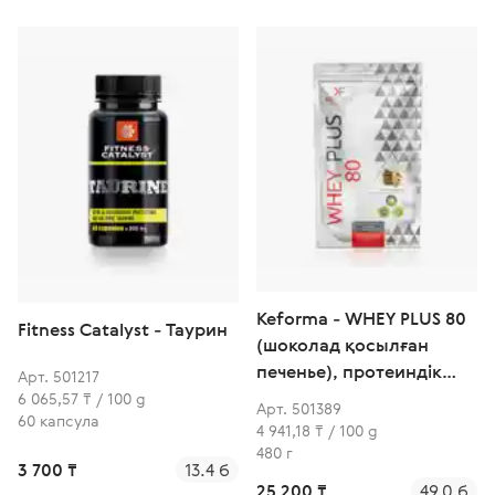
Keforma - WHEY PLUS 80
Fitness Catalyst - Таурин
(шоколад қосылған
печенье), протеиндік
Арт. 501217
коктейль
6 065,57 ₸ / 100 g
Арт. 501389
60 капсула
4 941,18 ₸ / 100 g
480 г
3 700 ₸
13.4 б
25 200 ₸
49.0 б