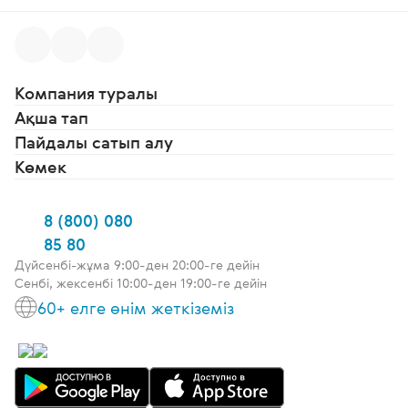
Компания туралы
Ақша тап
Пайдалы сатып алу
Көмек
8 (800) 080
85 80
Дүйсенбі-жұма 9:00-ден 20:00-ге дейін
Сенбі, жексенбі 10:00-ден 19:00-ге дейін
60+ елге өнім жеткіземіз