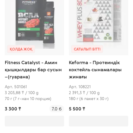
ҚОЛДА ЖОҚ
САТЫЛЫП БІТТІ
Fitness Catalyst - Амин
Keforma - Протеиндік
қышқылдары бар сусын
коктейль сынамалары
–(гуарана)
жинағы
Арт. 501061
Арт. 108221
3 203,88 ₸ / 100 g
2 391,3 ₸ / 100 g
70 г (7 г-нан 10 порция)
180 г (6 пакет x 30 г)
3 300 ₸
7.0 б
5 500 ₸