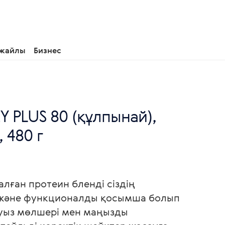
 жайлы
Бизнес
Y PLUS 80 (құлпынай),
 480 г
алған протеин бленді сіздің
 және функционалды қосымша болып
уыз мөлшері мен маңызды