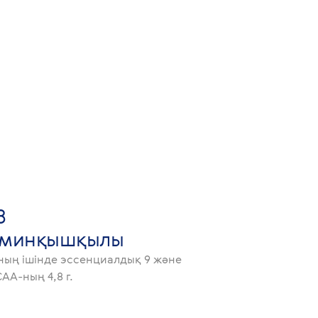
8
аминқышқылы
ның ішінде эссенциалдық 9 және
AA-ның 4,8 г.