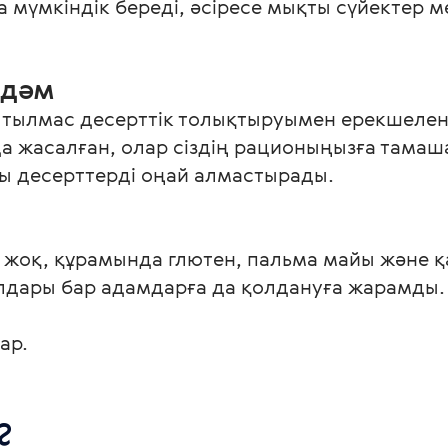
 мүмкіндік береді, әсіресе мықты сүйектер м
 дәм
тылмас десерттік толықтыруымен ерекшеленед
а жасалған, олар сіздің рационыңызға тама
лы десерттерді оңай алмастырады.
жоқ, құрамында глютен, пальма майы және қан
лдары бар адамдарға да қолдануға жарамды.

ар. 
? 