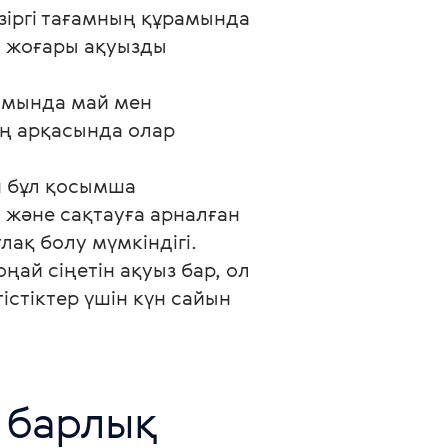
зіргі тағамның құрамында 
, жоғары ақуызды 
амында май мен 
ң арқасында олар 
н бұл қосымша 
 және сақтауға арналған 
ақ болу мүмкіндігі.

ай сіңетін ақуыз бар, ол 
стіктер үшін күн сайын 
 барлық 