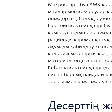
Макростар - бұл АМК көрс
майлар мен көмірсулар кө
өнімдер (ет, балық, сүзбе 
Протеин коктейльдері бұ
көмірсулардың ең аз мөлш
рационды керемет қанықт
Ақуызды қабылдау кез кел
калориясыз энергия көзі,
материал, егде жаста - са
Keforma коктейльдерінде 
сүттің барлық пайдалы қа
энергиямен қамтамасыз ет
Десерттің ж