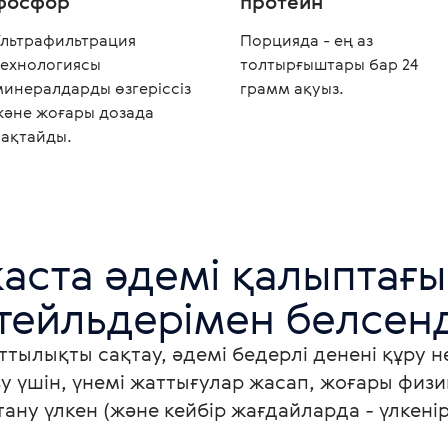
фосфор
протеин
Ультрафильтрация
Порцияда - ең аз
технологиясы
толтырғыштары бар 24
минералдарды өзгеріссіз
грамм ақуыз.
және жоғары дозада
сақтайды.
аста әдемі қалыптағы 
тейльдерімен белсенд
ттылықты сақтау, әдемі бедерлі денені құру 
у үшін, үнемі жаттығулар жасап, жоғары физи
тану үлкен (және кейбір жағдайларда - үлкенір