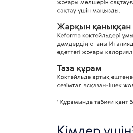
жоғары мөлшерін сақтауға
сақтау үшін маңызды.
Жарқын қаныққан
Keforma коктейльдері ұмы
дәмдердің отаны Италияд
әдеттегі жоғары калория
Таза құрам
Коктейльде артық ештеңе 
сезімтал асқазан-ішек жо
¹ Құрамында табиғи қант б
Кімдер үшін