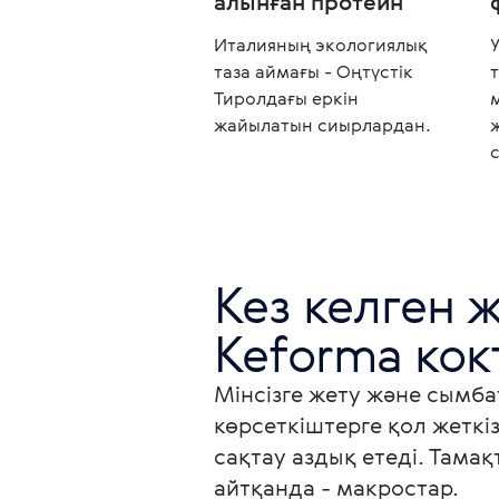
алынған протеин
Италияның экологиялық
таза аймағы - Оңтүстік
Тиролдағы еркін
жайылатын сиырлардан.
Кез келген ж
Keforma кок
Мінсізге жету және сымба
көрсеткіштерге қол жеткіз
сақтау аздық етеді. Тамақ
айтқанда - макростар.
