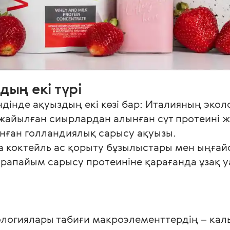
дың екі түрі
дінде ақуыздың екі көзі бар: Италияның экол
 жайылған сиырлардан алынған сүт протеині 
нған голландиялық сарысу ақуызы.

а коктейль ас қорыту бұзылыстары мен ыңға
арапайым сарысу протеиніне қарағанда ұзақ уа
нологиялары табиғи макроэлементтердің – ка