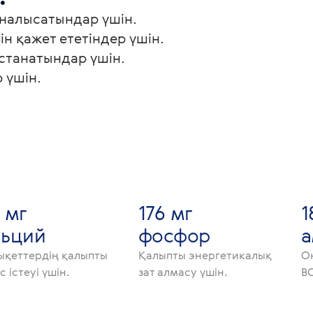
налысатындар үшін.
н қажет ететіндер үшін.
ұстанатындар үшін.
 үшін.
 мг
176 мг
1
льций
фосфор
ықеттердің қалыпты
Қалыпты энергетикалық
О
 істеуі үшін.
зат алмасу үшін.
BC