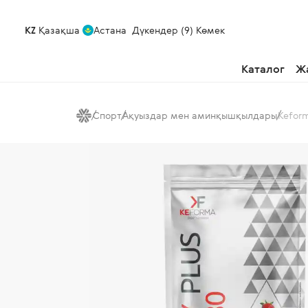
KZ
Қазақша
Астана
Дүкендер (9)
Көмек
Каталог
Ж
Спорт
Ақуыздар мен аминқышқылдары
Keform