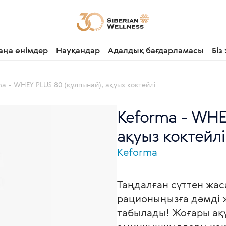
аңа өнімдер
Науқандар
Адалдық бағдарламасы
Біз
a - WHEY PLUS 80 (құлпынай), ақуыз коктейлі
Keforma - WHE
ақуыз коктейлі,
Keforma
Таңдалған сүттен жас
рационыңызға дәмді
табылады! Жоғары ақ