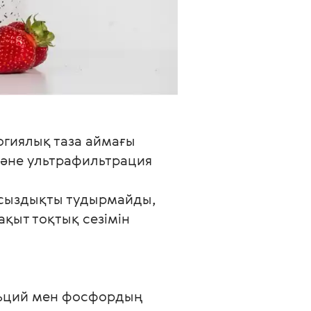
огиялық таза аймағы 
және ультрафильтрация 
йсыздықты тудырмайды, 
қыт тоқтық сезімін 
льций мен фосфордың 