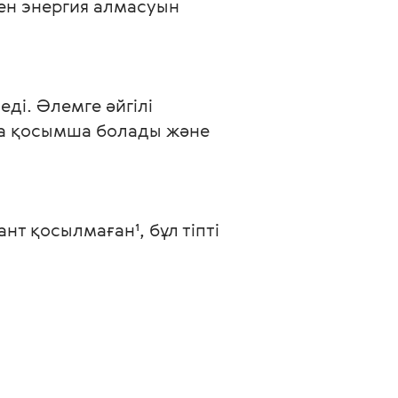
ен энергия алмасуын 
і. Әлемге әйгілі 
ша қосымша болады және 
т қосылмаған¹, бұл тіпті 