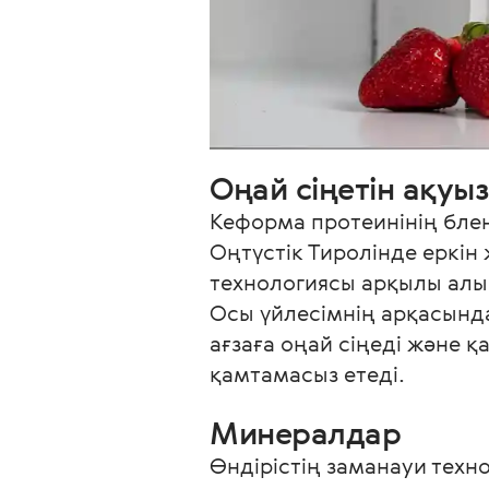
Оңай сіңетін ақуыз
Кеформа протеинінің блен
Оңтүстік Тиролінде еркін
технологиясы арқылы алы
Осы үйлесімнің арқасынд
ағзаға оңай сіңеді және қ
қамтамасыз етеді.
Минералдар
Өндірістің заманауи тех