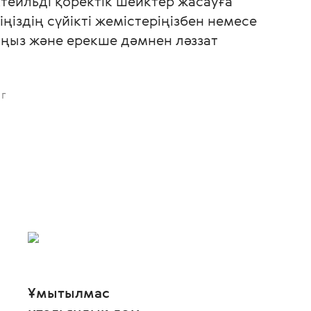
ейльді қоректік шейктер жасауға
іңіздің сүйікті жемістеріңізбен немесе
ңыз және ерекше дәмнен ләззат
 г
а
Ұмытылмас