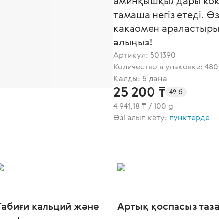
аминқышқылдары кокт
тамаша негіз етеді. Өз
какаомен араластыры
алыңыз!
Артикул:
501390
Количество в упаковке: 480
Қалды: 5 дана
25 200 ₸
49 б
4 941,18 ₸ / 100 g
Өзі алып кету:
пунктерде
Табиғи кальций және
Артық қоспасыз таз