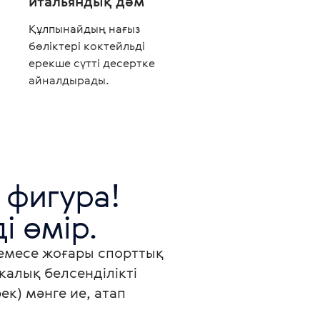
итальяндық дәм
Құлпынайдың нағыз
бөліктері коктейльді
ерекше сүтті десертке
айналдырады.
фигура!

і өмір.
немесе жоғары спорттық 
калық белсенділікті 
ек) мәнге ие, атап 