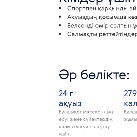
Спортпен қарқынды ай
Ақуыздың қосымша көзі
Белсенді өмір салтын 
Салмақты реттейтіндер
Әр бөлікте:
24 г
279
ақуыз
ка
Бұлшықет массасының
Бұлш
өсуі және сүйектердің
жұмыс
қалыпты күйін сақтау
үшін.