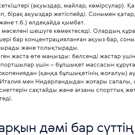
еткіштері (ақуыздар, майлар, көмірсулар). Қа
п, бірақ ақуыздар жетіспейді. Сонымен қатар
және т.б.) әлдеқайда қымбат.

л мәселені шешуге көмектеседі. Олардың құр
ері бар концентрацияланған ақуыз бар, соны
ырады және толықтырады.

ген жаста өте маңызды: белсенді жастар үші
 спортшылар үшін – бұлшықет массасын құруға
ркопениядан (қаңқа бұлшықетінің жоғалуы) аул
Италия мен Нидерландыдан жоғары сапалы, оң
сиеттерін сақтайды және ағзаны спорттық жеті
еді. 
арқын дәмі бар сүттің