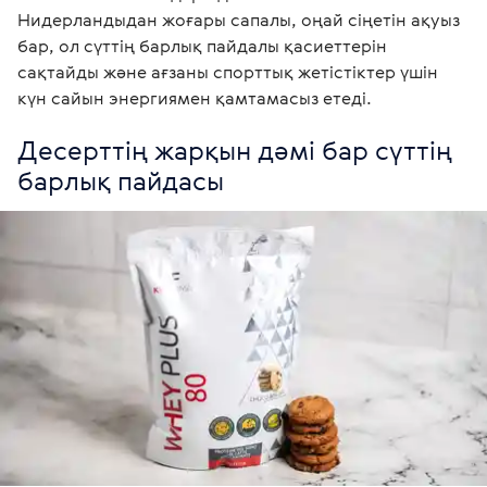
Нидерландыдан жоғары сапалы, оңай сіңетін ақуыз 
бар, ол сүттің барлық пайдалы қасиеттерін 
сақтайды және ағзаны спорттық жетістіктер үшін 
күн сайын энергиямен қамтамасыз етеді.
Десерттің жарқын дәмі бар сүттің 
барлық пайдасы