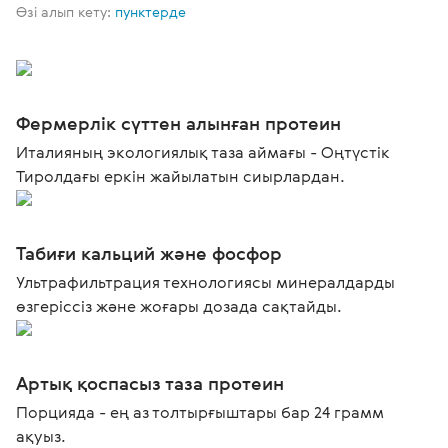
Өзі алып кету:
пунктерде
Фермерлік сүттен алынған протеин
Италияның экологиялық таза аймағы - Оңтүстік
Тиролдағы еркін жайылатын сиырлардан.
Табиғи кальций және фосфор
Ультрафильтрация технологиясы минералдарды
өзгеріссіз және жоғары дозада сақтайды.
Артық қоспасыз таза протеин
Порцияда - ең аз толтырғыштары бар 24 грамм
ақуыз.