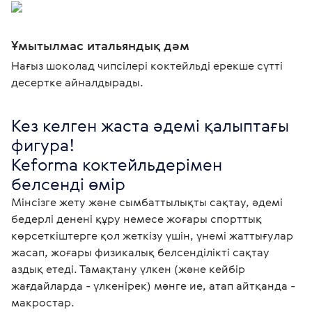
Ұмытылмас итальяндық дәм
Нағыз шоколад чипсілері коктейльді ерекше сүтті
десертке айналдырады.
Кез келген жаста әдемі қалыптағы 
фигура!

Keforma коктейльдерімен 
белсенді өмір
Мінсізге жету және сымбаттылықты сақтау, әдемі 
бедерлі денені құру немесе жоғары спорттық 
көрсеткіштерге қол жеткізу үшін, үнемі жаттығулар 
жасап, жоғары физикалық белсенділікті сақтау 
аздық етеді. Тамақтану үлкен (және кейбір 
жағдайларда - үлкенірек) мәнге ие, атап айтқанда - 
макростар.
