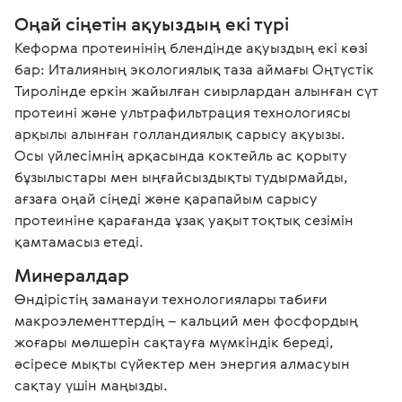
Оңай сіңетін ақуыздың екі түрі
Кеформа протеинінің блендінде ақуыздың екі көзі 
бар: Италияның экологиялық таза аймағы Оңтүстік 
Тиролінде еркін жайылған сиырлардан алынған сүт 
протеині және ультрафильтрация технологиясы 
арқылы алынған голландиялық сарысу ақуызы.

Осы үйлесімнің арқасында коктейль ас қорыту 
бұзылыстары мен ыңғайсыздықты тудырмайды, 
ағзаға оңай сіңеді және қарапайым сарысу 
протеиніне қарағанда ұзақ уақыт тоқтық сезімін 
қамтамасыз етеді.
Минералдар
Өндірістің заманауи технологиялары табиғи 
макроэлементтердің – кальций мен фосфордың 
жоғары мөлшерін сақтауға мүмкіндік береді, 
әсіресе мықты сүйектер мен энергия алмасуын 
сақтау үшін маңызды.