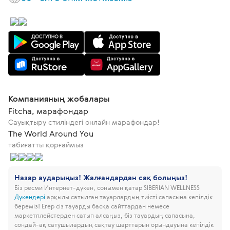
Компанияның жобалары
Fitcha, марафондар
Сауықтыру стиліндегі онлайн марафондар!
The World Around You
табиғатты қорғаймыз
Назар аударыңыз! Жалғандардан сақ болыңыз!
Біз ресми Интернет-дүкен, сонымен қатар SIBERIAN WELLNESS
Дүкендері
арқылы сатылған тауарлардың тиісті сапасына кепілдік
береміз!
Егер сіз тауарды басқа сайттардан немесе
маркетплейстерден сатып алсаңыз, біз тауардың сапасына,
сондай-ақ сатушылардың сақтау шарттарын орындауына кепілдік