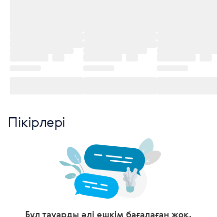
Пікірлері
Бұл тауарды әлі ешкім бағалаған жоқ.