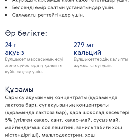
Белсенді өмір салтын ұстанатындар үшін.
Салмақты реттейтіндер үшін.
Әр бөлікте:
24 г
279 мг
ақуыз
кальций
Бұлшықет массасының өсуі
Бұлшықеттердің қалыпты
және сүйектердің қалыпты
жұмыс істеуі үшін.
күйін сақтау үшін.
Құрамы
Сары су ақуызының концентраты (құрамында 
лактоза бар), сүт ақуызының концентраты 
(құрамында лактоза бар), қара шоколад кесектері 
5% (үгілген какао, қант, какао-май, сусыз май, 
майғындағыш: соя лецитині, ваниль табиғи хош 
иістендіргіші), мальтодекстрин, хош 