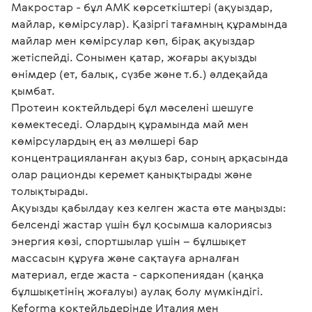
Макростар - бұл АМК көрсеткіштері (ақуыздар, 
майлар, көмірсулар). Қазіргі тағамның құрамында 
майлар мен көмірсулар көп, бірақ ақуыздар 
жетіспейді. Сонымен қатар, жоғары ақуызды 
өнімдер (ет, балық, сүзбе және т.б.) әлдеқайда 
қымбат.

Протеин коктейльдері бұл мәселені шешуге 
көмектеседі. Олардың құрамында май мен 
көмірсулардың ең аз мөлшері бар 
концентрацияланған ақуыз бар, соның арқасында 
олар рационды керемет қанықтырады және 
толықтырады.

Ақуызды қабылдау кез келген жаста өте маңызды: 
белсенді жастар үшін бұл қосымша калориясыз 
энергия көзі, спортшылар үшін – бұлшықет 
массасын құруға және сақтауға арналған 
материал, егде жаста - саркопениядан (қаңқа 
бұлшықетінің жоғалуы) аулақ болу мүмкіндігі.

Keforma коктейльдерінде Италия мен 