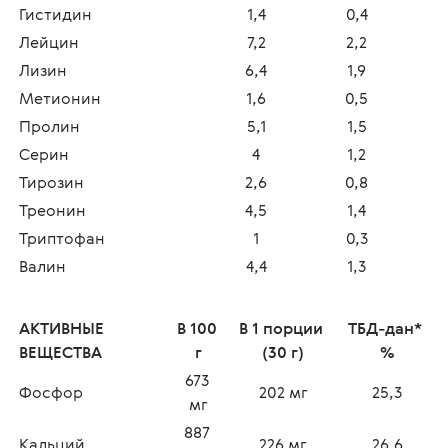
Гистидин
1,4
0,4
Лейцин
7,2
2,2
Лизин
6,4
1,9
Метионин
1,6
0,5
Пролин
5,1
1,5
Серин
4
1,2
Тирозин
2,6
0,8
Треонин
4,5
1,4
Триптофан
1
0,3
Валин
4,4
1,3
АКТИВНЫЕ 
В 100 
В 1 порции 
ТБД-дан* 
ВЕЩЕСТВА
г
(30 г)
%
673 
Фосфор
202 мг
25,3
мг
887 
Кальций
226 мг
26,6