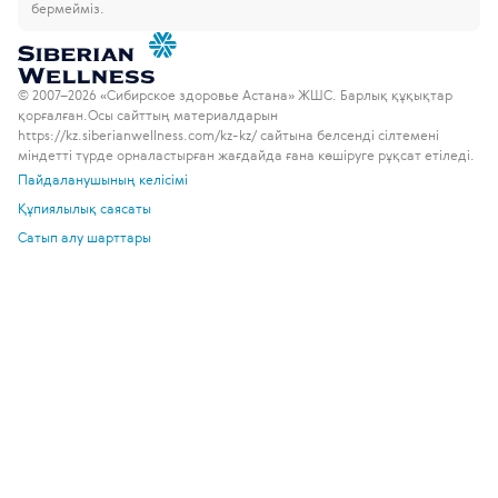
бермейміз.
© 2007–2026 «Сибирское здоровье Астана» ЖШС. Барлық құқықтар
қорғалған.
Осы сайттың материалдарын
https://kz.siberianwellness.com/kz-kz/ сайтына белсенді сілтемені
міндетті түрде орналастырған жағдайда ғана көшіруге рұқсат етіледі.
Пайдаланушының келісімі
Құпиялылық саясаты
Сатып алу шарттары