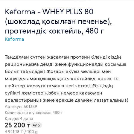
Keforma - WHEY PLUS 80
(шоколад қосылған печенье),
протеиндік коктейль, 480 г
Keforma
Таңдалған сүттен жасалған протеин бленді сіздің
рационыңызға дәмді және функционалды қосымша
болып табылады! Жоғары ақуыз мөлшері мен
маңызды аминқышқылдары коктейльді қоректік
шейктер жасауға тамаша негіз етеді. Өзіңіздің
сүйікті жемістеріңізбен немесе какаомен
араластырыңыз және ерекше дәмнен ләззат алыңыз!
Артикул:
501389
Количество в упаковке: 480 г
Қалды: 4 дана
25 200 ₸
49 б
4 941,18 ₸ / 100 g