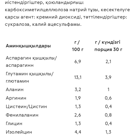
иістендіргіштер, қоюландырғыш: 
карбоксиметилцеллюлоза натрий тұзы, кесектелуге 
қарсы агент: кремний диоксиді, тәттілендіргіштер: 
сукралоза, калий ацесульфамы.
г / 
г / күндізгі 
Аминқышқылдары
100 г
порция 30 г
Аспарагин қышқылы/
6,9
2,1
аспарагинн
Глутамин қышқылы/
13,1
3,9
глютамин
Аланин
3,2
1
Аргинин
1,9
0,6
Цистеин/Цистин
1,3
0,4
Фенилаланин
2,6
0,8
Глицин
1,3
0,4
Изолейцин
4,4
1,3