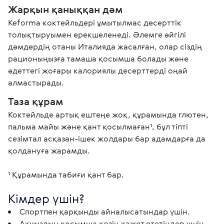
Жарқын қаныққан дәм
Keforma коктейльдері ұмытылмас десерттік 
толықтыруымен ерекшеленеді. Әлемге әйгілі 
дәмдердің отаны Италияда жасалған, олар сіздің 
рационыңызға тамаша қосымша болады және 
әдеттегі жоғары калориялы десерттерді оңай 
алмастырады.
Таза құрам
Коктейльде артық ештеңе жоқ, құрамында глютен, 
пальма майы және қант қосылмаған¹, бұл тіпті 
сезімтал асқазан-ішек жолдары бар адамдарға да 
қолдануға жарамды.

¹ Құрамында табиғи қант бар. 
Кімдер үшін? 
Спортпен қарқынды айналысатындар үшін.
Ақуыздың қосымша көзін қажет ететіндер үшін.