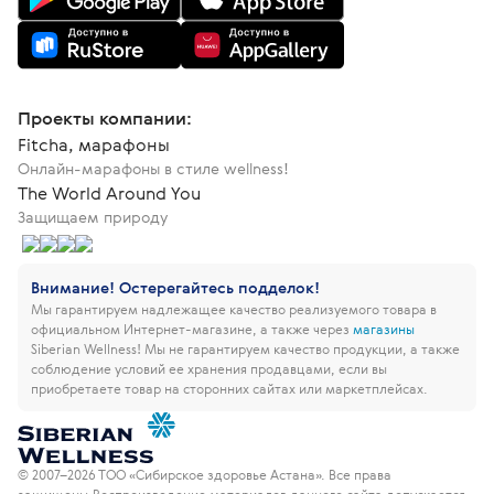
Проекты компании:
Fitcha, марафоны
Онлайн-марафоны в стиле wellness!
The World Around You
Защищаем природу
Внимание! Остерегайтесь подделок!
Мы гарантируем надлежащее качество реализуемого товара в
официальном Интернет-магазине, а также через
магазины
Siberian Wellness!
Мы не гарантируем качество продукции, а также
соблюдение условий ее хранения продавцами, если вы
приобретаете товар на сторонних сайтах или маркетплейсах.
© 2007–2026 ТОО «Сибирское здоровье Астана». Все права