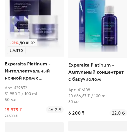
-25%
ДО 01.09
LIMITED
Experalta Platinum -
Experalta Platinum -
Интеллектуальный
Ампульный концентрат
ночной крем с
с бакучиолом
мелатонином
Арт. 429832
Арт. 416108
31 950 ₸ / 100 ml
20 666,67 ₸ / 100 ml
50 мл
30 мл
15 975 ₸
46.2 б
6 200 ₸
22.0 б
21 300 ₸