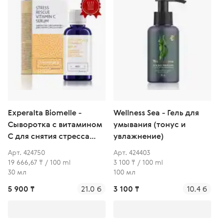
Experalta Biomelle -
Wellness Sea - Гель для
Сыворотка с витамином
умывания (тонус и
С для снятия стресса
увлажнение)
кожи
Арт. 424750
Арт. 424403
19 666,67 ₸ / 100 ml
3 100 ₸ / 100 ml
30 мл
100 мл
5 900 ₸
21.0 б
3 100 ₸
10.4 б