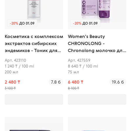
-20%
ДО 01.09
-20%
ДО 01.09
Косметика с комплексом
Women's Beauty
экстрактов сибирских
CHRONOLONG -
эндемиков - Тоник для
Chronolong молочко для
лица обновляющий
шеи и декольте с
Арт. 423110
Арт. 427559
фитоэстрогенами
1 240 ₸ / 100 ml
8 640 ₸ / 100 ml
200 мл
75 мл
2 480 ₸
7.8 б
6 480 ₸
19.6 б
3 100 ₸
8 100 ₸