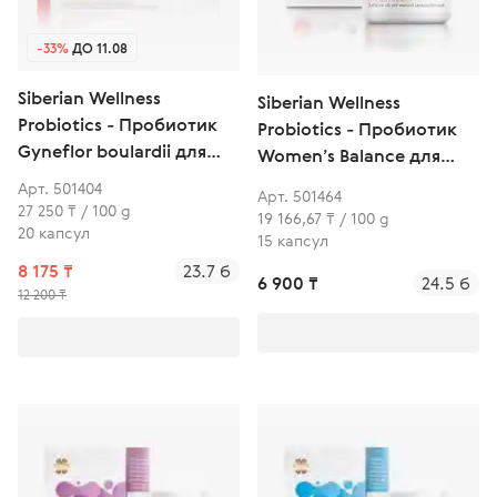
-33%
ДО 11.08
Siberian Wellness
Siberian Wellness
Probiotics - Пробиотик
Probiotics - Пробиотик
Gyneflor boulardii для
Women’s Balance для
защиты женской
баланса женской
Арт. 501404
Арт. 501464
мочеполовой системы и
интимной микрофлоры
27 250 ₸ / 100 g
19 166,67 ₸ / 100 g
профилактики
20 капсул
15 капсул
кишечных расстройств
8 175 ₸
23.7 б
6 900 ₸
24.5 б
12 200 ₸