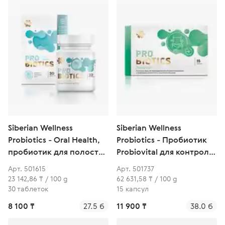
Siberian Wellness
Siberian Wellness
Probiotics - Oral Health,
Probiotics - Пробиотик
пробиотик для полости
Probiovital для контроля
рта
веса и проницаемости
Арт. 501615
Арт. 501737
кишечного барьера
23 142,86 ₸ / 100 g
62 631,58 ₸ / 100 g
30 таблеток
15 капсул
8 100 ₸
27.5 б
11 900 ₸
38.0 б