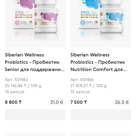
Siberian Wellness
Siberian Wellness
Probiotics - Пробиотик
Probiotics - Пробиотик
Senior для поддержания
Nutrition Comfort для
иммунитета и защиты от
комфортного
Арт. 501462
Арт. 501466
вирусов
пищеварения (3+)
25 142,86 ₸ / 100 g
21 428,57 ₸ / 100 g
15 капсул
15 капсул
8 800 ₸
31.0 б
7 500 ₸
26.5 б