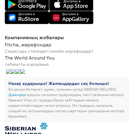
Компанияның жобалары
Fitcha, марафондар
Сауықтыру стиліндегі онлайн марафондар!
The World Around You
табиғатты қорғаймыз
Назар аударыңыз! Жалғандардан сақ болыңыз!
Біз ресми Интернет-дүкен, сонымен қатар SIBERIAN WELLNESS
Дүкендері
арқылы сатылған тауарлардың тиісті сапасына кепілдік
береміз!
Егер сіз тауарды басқа сайттардан немесе
маркетплейстерден сатып алсаңыз, біз тауардың сапасына,
сондай-ақ сатушылардың сақтау шарттарын орындауына кепілдік
бермейміз.