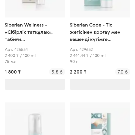
Siberian Wellness -
Siberian Code - Тіс
«Сібірлік татқұлақ»,
жегісінен қорғау мен
табиғи
кешенді күтімге
профилактикалық тіс
арналған энзимдері бар
Арт. 425534
Арт. 429632
пастасы
бактерияға қарсы тіс
2 400 ₸ / 100 ml
2 444,44 ₸ / 100 ml
пастасы
75 мл
90 г
1 800 ₸
5.8 б
2 200 ₸
7.0 б