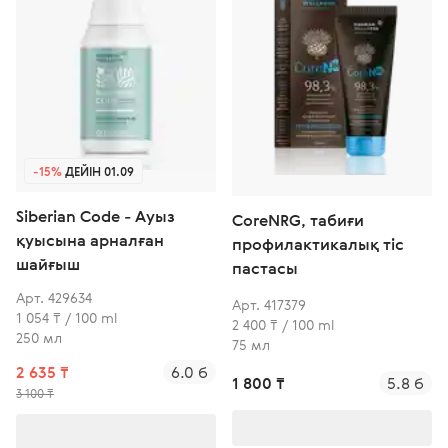
-15%
ДЕЙІН 01.09
Siberian Code - Ауыз
CoreNRG, табиғи
қуысына арналған
профилактикалық тіс
шайғыш
пастасы
Арт. 429634
Арт. 417379
1 054 ₸ / 100 ml
2 400 ₸ / 100 ml
250 мл
75 мл
2 635 ₸
6.0 б
1 800 ₸
5.8 б
3 100 ₸