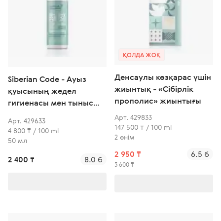
ҚОЛДА ЖОҚ
Денсаулы көзқарас үшін
Siberian Code - Ауыз
жиынтық - «Сібірлік
қуысының жедел
прополис» жиынтығы
гигиенасы мен тыныс
алудың балғындығына
Арт. 429833
Арт. 429633
арналған тазартқыш
147 500 ₸ / 100 ml
4 800 ₸ / 100 ml
2 өнім
көбік
50 мл
2 950 ₸
6.5 б
2 400 ₸
8.0 б
3 600 ₸