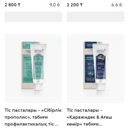
2 800 ₸
9.0 б
2 200 ₸
6.6 б
Тіс пасталары - «Сібірлік
Тіс пасталары -
прополис», табиғи
«Қаражидек & Ағаш
профилактикалық тіс
көмір» табиғи