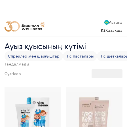
Астана
KZ
Қазақша
Ауыз қуысының күтімі
Спрейлер мен шайғыштар
Тіс пасталары
Тіс щеткалар
Таңдалмады
Сүзгілер