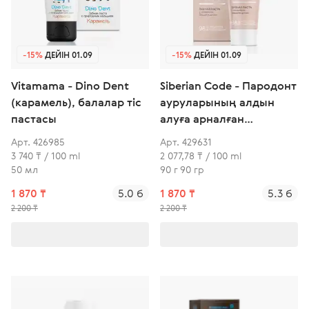
-15%
ДЕЙІН 01.09
-15%
ДЕЙІН 01.09
Vitamama - Dino Dent
Siberian Code - Пародонт
(карамель), балалар тіс
ауруларының алдын
пастасы
алуға арналған
ферменттері бар
Арт. 426985
Арт. 429631
қабынуға қарсы тіс
3 740 ₸ / 100 ml
2 077,78 ₸ / 100 ml
пастасы
50 мл
90 г 90 гр
1 870 ₸
5.0 б
1 870 ₸
5.3 б
2 200 ₸
2 200 ₸