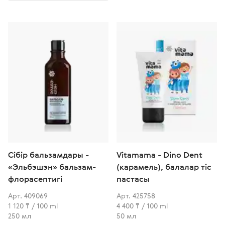
Сібір бальзамдары -
Vitamama - Dino Dent
«Эльбэшэн» бальзам-
(карамель), балалар тіс
флорасептигі
пастасы
Арт. 409069
Арт. 425758
1 120 ₸ / 100 ml
4 400 ₸ / 100 ml
250 мл
50 мл