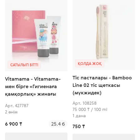
ҚОЛДА ЖОҚ
САТЫЛЫП БІТТІ
Тіс пасталары - Bamboo
Vitamama - Vitamama-
Line 02 тіс щеткасы
мен бірге «Гигиенаға
(мүкжидек)
қамқорлық» жинағы
Арт. 108258
Арт. 427787
75 000 ₸ / 100 ml
2 өнім
1 дана
6 900 ₸
25.4 б
750 ₸