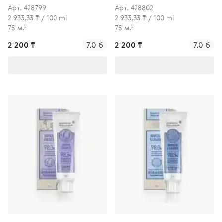
пастасы
профилактикалық тіс
Арт. 428799
Арт. 428802
пастасы
2 933,33 ₸ / 100 ml
2 933,33 ₸ / 100 ml
75 мл
75 мл
2 200 ₸
7.0 б
2 200 ₸
7.0 б