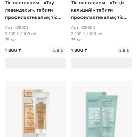
Тіс пасталары - «Тау
Тіс пасталары - «Теңіз
лавандасы», табиғи
кальцийі» табиғи
профилактикалық тіс
профилактикалық тіс
пастасы
пастасы
Арт. 428801
Арт. 428800
2 400 ₸ / 100 ml
2 400 ₸ / 100 ml
75 мл
75 мл
1 800 ₸
5.8 б
1 800 ₸
5.8 б