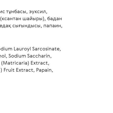
ис тұнбасы, эуксил, 
(ксантан шайыры), бадан 
едақ сығындысы, папаин, 
odium Lauroyl Sarcosinate, 
hol, Sodium Saccharin, 
(Matricaria) Extract, 
 Fruit Extract, Papain, 