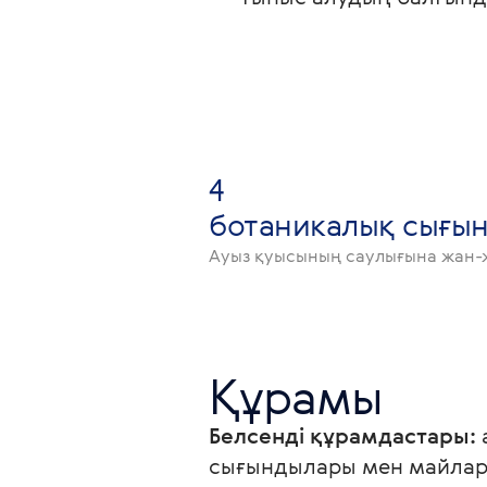
4
ботаникалық сығы
Ауыз қуысының саулығына жан-
Құрамы
Белсенді құрамдастары:
сығындылары мен майлар