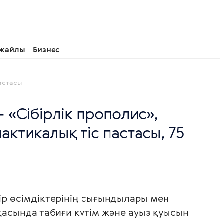
 жайлы
Бизнес
пастасы
- «Сібірлік прополис»,
актикалық тіс пастасы, 75
бір өсімдіктерінің сығындылары мен
асында табиғи күтім және ауыз қуысын