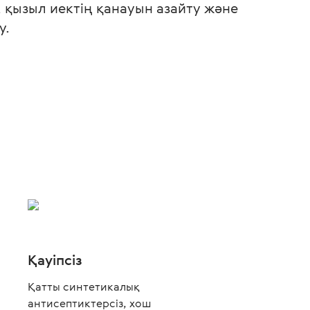
у, қызыл иектің қанауын азайту және
у.
Қауіпсіз
Қатты синтетикалық
антисептиктерсіз, хош