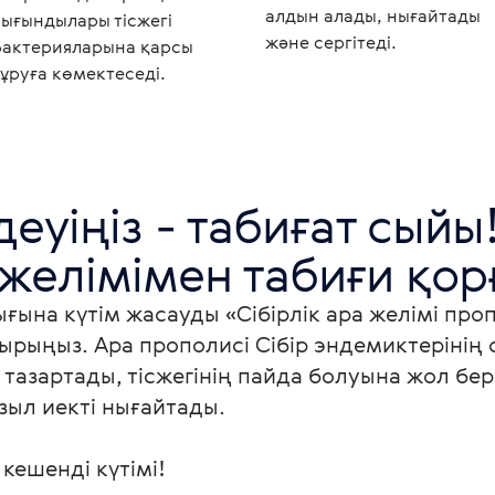
алдын алады, нығайтады
сығындылары тісжегі
және сергітеді.
бактерияларына қарсы
тұруға көмектеседі.
еуіңіз - табиғат сыйы!
 желімімен табиғи қор
ығына күтім жасауды «Сібірлік ара желімі пр
рыңыз. Ара прополисі Сібір эндемиктерінің 
 тазартады, тісжегінің пайда болуына жол бе
зыл иекті нығайтады.

ешенді күтімі!
