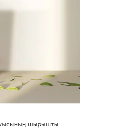
з қуысының шырышты 