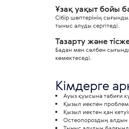
Ұзақ уақыт бойы б
Сібір шөптерінің сығынды
тыныс алуды сергітеді.
Тазарту және тісж
Бадан мен сәлбен сығындыл
көмектеседі. 
Кімдерге ар
Ауыз қуысына табиғи кү
Қызыл иекпен проблем
Қызыл иектен қан кетуі
Остеопороздың алдын а
Тыныс алудың балғынд