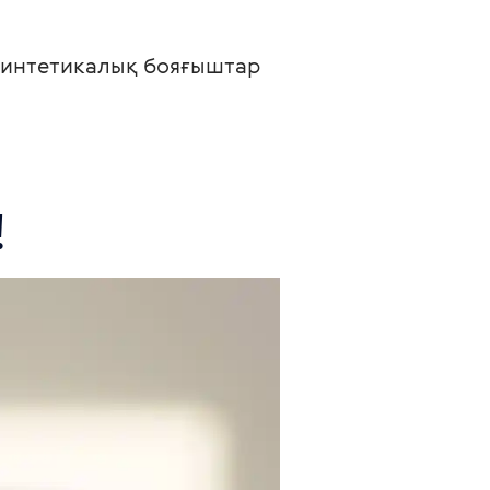
синтетикалық бояғыштар 
!