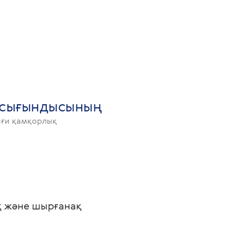
і сығындысының
иғи қамқорлық
ақ және шырғанақ 