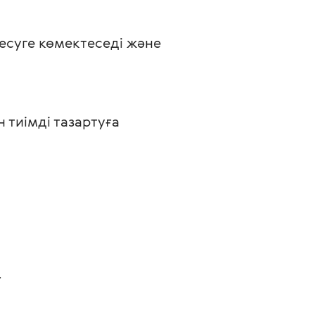
суге көмектеседі және 
 тиімді тазартуға 
.