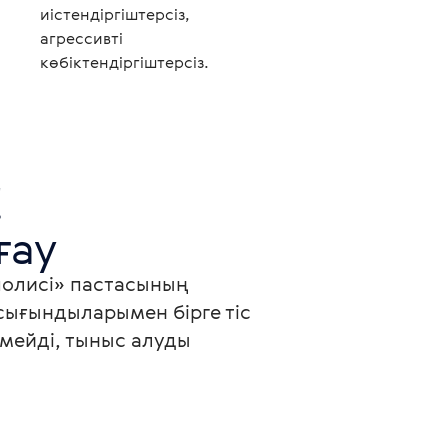
иістендіргіштерсіз,
агрессивті
көбіктендіргіштерсіз.


ғау
ополисі» пастасының 
сығындыларымен бірге тіс 
рмейді, тыныс алуды 