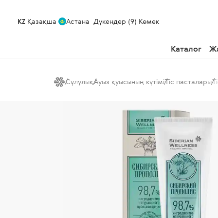
KZ
Қазақша
Астана
Дүкендер (9)
Көмек
Каталог
Ж
Сұлулық
Ауыз қуысының күтімі
Тіс пасталары
Т