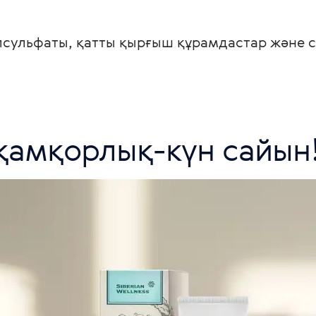
сульфаты, қатты қырғыш құрамдастар және 
 қамқорлық-күн сайын