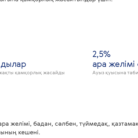
2,5%
ндылар
ара желім
жақты қамқорлық жасайды
Ауыз қуысына таб
 ара желімі, бадан, сәлбен, түймедақ, қазтам
ының кешені.