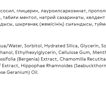
иксосил, глицерин, лауроилсаркозинат, пропол
табиғи ментол, натрий сахаринаты, келдент 
дысы, шырғанақ (жемісінің) сығындысы, түйм
ua/Water, Sorbitol, Hydrated Silica, Glycerin, S
thanol, Ethylhexylglycerin, Cellulose Gum, Ment
ifolia (Bergenia) Extract, Chamomilla Recutita 
eaf Extract, Hippophae Rhamnoides (Seabuckthorn)
se Geranium) Oil.