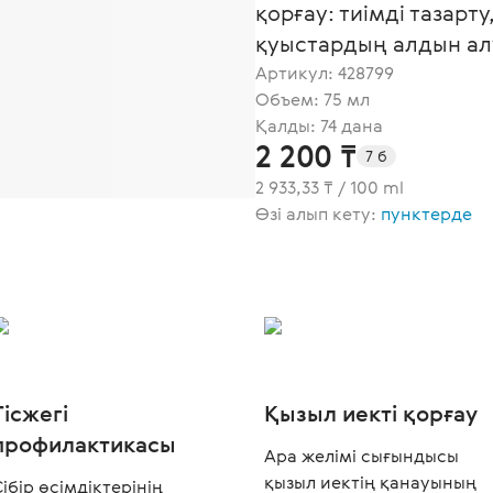
қорғау: тиімді тазарт
қуыстардың алдын ал
Артикул:
428799
Объем: 75 мл
Қалды: 74 дана
2 200 ₸
7 б
2 933,33 ₸ / 100 ml
Өзі алып кету:
пунктерде
Тісжегі
Қызыл иекті қорғау
профилактикасы
Ара желімі сығындысы
қызыл иектің қанауының
ібір өсімдіктерінің