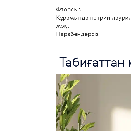
Фторсыз

Құрамында натрий лаурил
жоқ.

Парабендерсіз 
 Табиғаттан