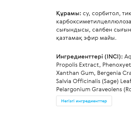
Құрамы:
 су, сорбитол, т
карбоксиметилцеллюлоза, 
сығындысы, сәлбен сығын
қазтамақ эфир майы.
Ингредиенттері (INCI):
 Aq
Propolis Extract, Phenoxye
Xanthan Gum, Bergenia Crass
Salvia Officinalis (Sage) L
Pelargonium Graveolens (Ro
Негізгі ингредиенттер