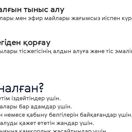
алғын тыныс алу
лары мен эфир майлары жағымсыз иіспен күре
егіден қорғау
ары тісжегісінің алдын алуға және тіс эмалін
налған? 
тім іздейтіндер үшін.
алары бар адамдар үшін.
н немесе қабыну белгілерін байқағандар үшін
луды қажет ететін жандар үшін.
ығына қамқорлық жасайтындар үшін.