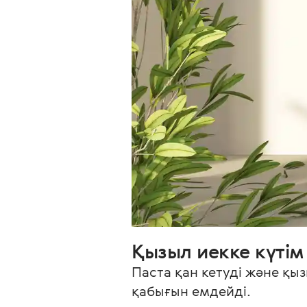
Қызыл иекке күтім
Паста қан кетуді және қы
қабығын емдейді.