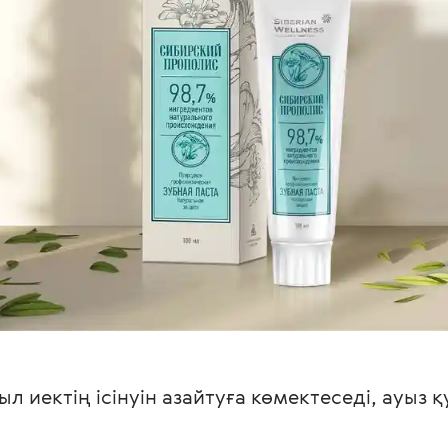
зыл иектің ісінуін азайтуға көмектеседі, ауы