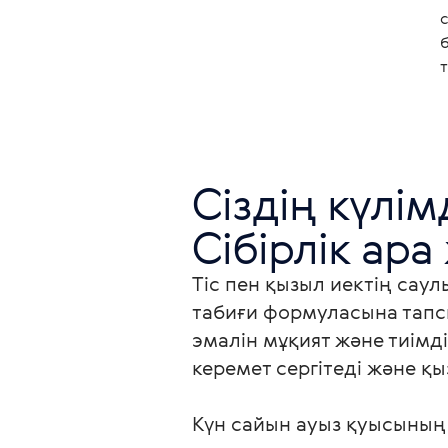
Сіздің күлімд
Сібірлік ара
Тіс пен қызыл иектің саул
табиғи формуласына тапсы
эмалін мұқият және тиімді
керемет сергітеді және қы
Күн сайын ауыз қуысының к