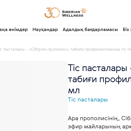
аңа өнімдер
Науқандар
Адалдық бағдарламасы
Біз
іс пасталары - «Сібірлік прополис», табиғи профилактикалық тіс 
Тіс пасталары 
табиғи профил
мл
Тіс пасталары
Ара прополисінің, Сі
эфир майларының арқ