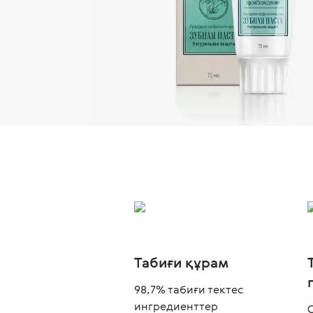
Табиғи құрам
98,7% табиғи тектес
ингредиенттер
С