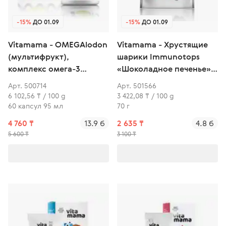
-15%
ДО 01.09
-15%
ДО 01.09
Vitamama - OMEGAlodon
Vitamama - Хрустящие
(мультифрукт),
шарики Immunotops
комплекс омега-3
«Шоколадное печенье» с
кислот
витамином С
Арт. 500714
Арт. 501566
6 102,56 ₸ / 100 g
3 422,08 ₸ / 100 g
60 капсул 95 мл
70 г
4 760 ₸
13.9 б
2 635 ₸
4.8 б
5 600 ₸
3 100 ₸