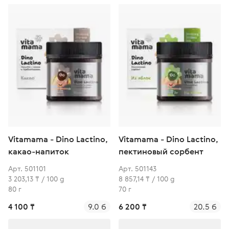
Vitamama - Dino Lactino,
Vitamama - Dino Lactino,
какао-напиток
пектиновый сорбент
Арт. 501101
Арт. 501143
3 203,13 ₸ / 100 g
8 857,14 ₸ / 100 g
80 г
70 г
4 100 ₸
9.0 б
6 200 ₸
20.5 б