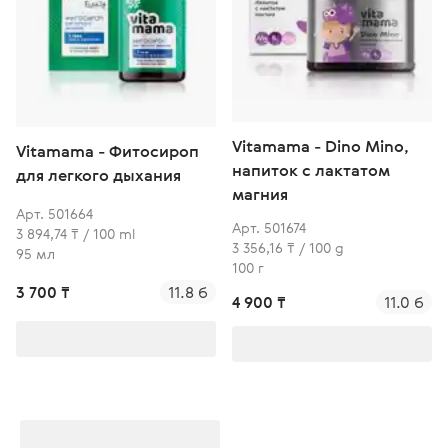
Vitamama - Dino Mino,
Vitamama - Фитосироп
напиток с лактатом
для легкого дыхания
магния
Арт. 501664
Арт. 501674
3 894,74 ₸ / 100 ml
3 356,16 ₸ / 100 g
95 мл
100 г
3 700 ₸
11.8 б
4 900 ₸
11.0 б