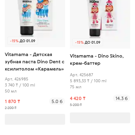
-15%
ДО 01.09
-15%
ДО 01.09
Vitamama - Детская
Vitamama - Dino Skino,
зубная паста Dino Dent с
крем-баттер
ксилитолом «Карамель»
Арт. 425687
Арт. 426985
5 893,33 ₸ / 100 ml
3 740 ₸ / 100 ml
75 мл
50 мл
4 420 ₸
14.3 б
1 870 ₸
5.0 б
5 200 ₸
2 200 ₸