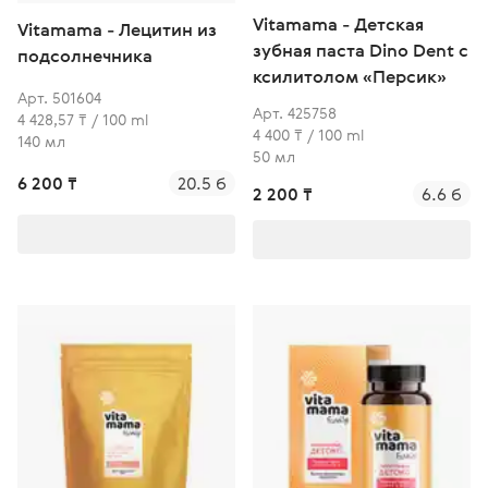
Vitamama - Детская
Vitamama - Лецитин из
зубная паста Dino Dent с
подсолнечника
ксилитолом «Персик»
Арт. 501604
Арт. 425758
4 428,57 ₸ / 100 ml
4 400 ₸ / 100 ml
140 мл
50 мл
6 200 ₸
20.5 б
2 200 ₸
6.6 б