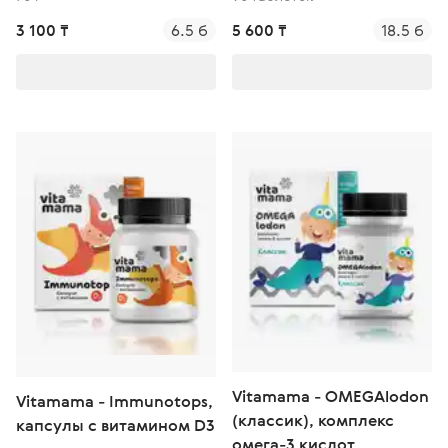
3 100 ₸
6.5 б
5 600 ₸
18.5 б
Vitamama - OMEGAlodon
Vitamama - Immunotops,
(классик), комплекс
капсулы с витамином D3
омега-3 кислот