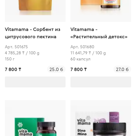
Vitamama - Сорбент из
Vitamama -
цитрусового пектина
«Растительный детокс»
Арт. 501675
Арт. 501680
4 785,28 ₸ / 100 g
11 641,79 ₸ / 100 g
150 г
60 капсул
7 800 ₸
25.0 б
7 800 ₸
27.0 б