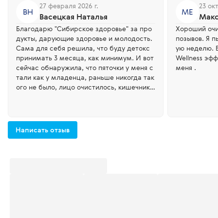
27 февраля 2026 г.
23 ок
ВН
МЕ
Васецкая Наталья
Макс
Благодарю "Сибирское здоровье" за про
Хороший оч
дукты, дарующие здоровье и молодость.
позывов. Я 
Сама для себя решила, что буду детокс
ую неделю. В
принимать 3 месяца, как минимум. И вот
Wellness эфф
сейчас обнаружила, что пяточки у меня с
меня .
тали как у младенца, раньше никогда так
ого не было, лицо очистилось, кишечник
очищается мягко. Иммунитет тоже на ур
овне. Спасибо, любимой компании "Сиби
рское здоровье".
Написать отзыв