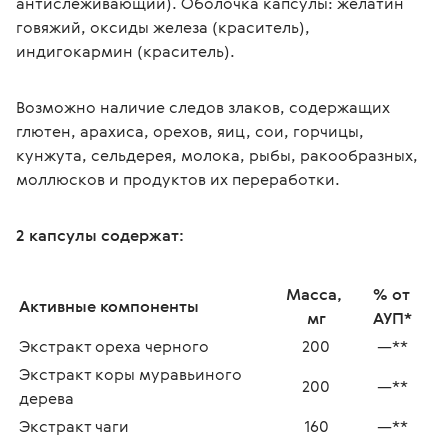
антислеживающий). Оболочка капсулы: желатин 
говяжий, оксиды железа (краситель), 
индигокармин (краситель).
Возможно наличие следов злаков, содержащих 
глютен, арахиса, орехов, яиц, сои, горчицы, 
кунжута, сельдерея, молока, рыбы, ракообразных, 
моллюсков и продуктов их переработки. 
2 капсулы содержат:
Масса, 
% от 
Активные компоненты
мг
АУП*
Экстракт ореха черного
200
—**
Экстракт коры муравьиного 
200
—**
дерева
Экстракт чаги
160
—**