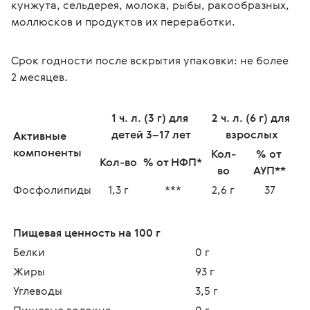
кунжута, сельдерея, молока, рыбы, ракообразных, 
моллюсков и продуктов их переработки.
Срок годности после вскрытия упаковки: не более 
2 месяцев. 
1 ч. л. (3 г) для 
2 ч. л. (6 г) для 
детей 3–17 лет
взрослых
Активные 
компоненты
Кол-
% от 
Кол-во
% от НФП*
во
АУП**
Фосфолипиды
1,3 г
***
2,6 г
37
Пищевая ценность на 100 г
Белки
0 г
Жиры
93 г
Углеводы
3,5 г
Пищевые волокна
0 г