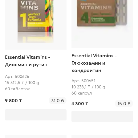
Essential Vitamins -
Essential Vitamins -
Глюкозамин и
Диосмин и рутин
хондроитин
Арт. 500626
Арт. 500651
15 312,5 ₸ / 100 g
10 238,1 ₸ / 100 g
60 таблеток
60 капсул
9 800 ₸
31.0 б
4 300 ₸
15.0 б