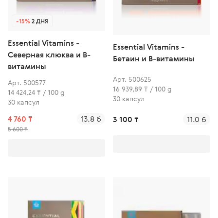
-15%
2 ДНЯ
Essential Vitamins -
Essential Vitamins -
Северная клюква и В-
Бетаин и В-витамины
витамины
Арт. 500625
Арт. 500577
16 939,89 ₸ / 100 g
14 424,24 ₸ / 100 g
30 капсул
30 капсул
4 760 ₸
13.8 б
3 100 ₸
11.0 б
5 600 ₸