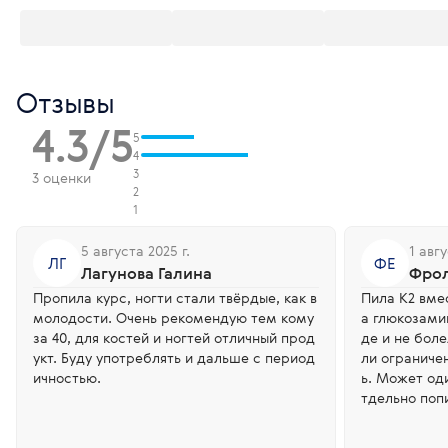
Отзывы
4.3/5
5
4
3
3 оценки
2
1
5 августа 2025 г.
1 авгу
ЛГ
ФЕ
Лагунова Галина
Фрол
Пропила курс, ногти стали твёрдые, как в
Пила K2 вме
молодости. Очень рекомендую тем кому
а глюкозами
за 40, для костей и ногтей отличный прод
де и не боле
укт. Буду употреблять и дальше с период
ли ограниче
ичностью.
ь. Может од
тдельно поп