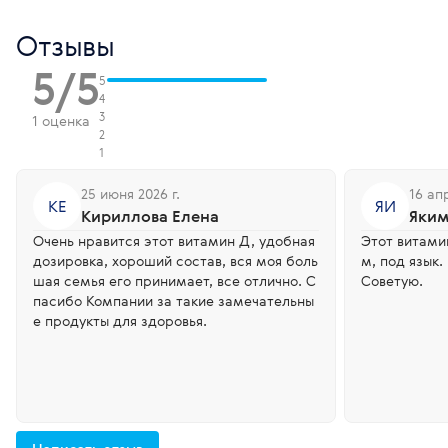
Отзывы
5/5
5
4
3
1 оценка
2
1
25 июня 2026 г.
16 ап
КЕ
ЯИ
Кириллова Елена
Яким
Очень нравится этот витамин Д, удобная
Этот витами
дозировка, хороший состав, вся моя боль
м, под язык.
шая семья его принимает, все отлично. С
Советую.
пасибо Компании за такие замечательны
е продукты для здоровья.