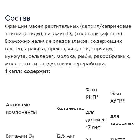
Состав
Фракции масел растительных (каприл/каприновые 
триглицериды), витамин D₃ (холекальциферол).
Возможно наличие следов злаков, содержащих 
глютен, арахиса, орехов, яиц, сои, горчицы, 
кунжута, сельдерея, молока, рыбы, ракообразных, 
1 капля содержит:
% от 
% от 
РНП*
АУП**
Активные 
Количество
компоненты
для 
для 
детей 3–
взрослых
17 лет
Витамин D₃ 
12,5 мкг 
83
125***