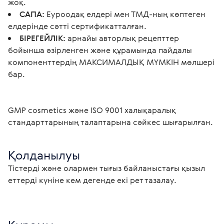
жоқ.
САПА:
Еуроодақ елдері мен ТМД-ның көптеген
елдерінде сәтті сертификатталған.
БІРЕГЕЙЛІК:
арнайы авторлық рецепттер
бойынша әзірленген және құрамында пайдалы
компоненттердің МАКСИМАЛДЫҚ МҮМКІН мөлшері
бар.
GMP cosmetics және ISO 9001 халықаралық 
стандарттарының талаптарына сәйкес шығарылған. 
Қолданылуы
Тістерді және олармен тығыз байланыстағы қызыл 
еттерді күніне кем дегенде екі рет тазалау. 