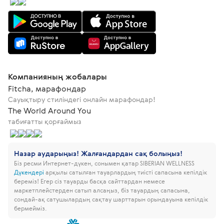
Компанияның жобалары
Fitcha, марафондар
Сауықтыру стиліндегі онлайн марафондар!
The World Around You
табиғатты қорғаймыз
Назар аударыңыз! Жалғандардан сақ болыңыз!
Біз ресми Интернет-дүкен, сонымен қатар SIBERIAN WELLNESS
Дүкендері
арқылы сатылған тауарлардың тиісті сапасына кепілдік
береміз!
Егер сіз тауарды басқа сайттардан немесе
маркетплейстерден сатып алсаңыз, біз тауардың сапасына,
сондай-ақ сатушылардың сақтау шарттарын орындауына кепілдік
бермейміз.