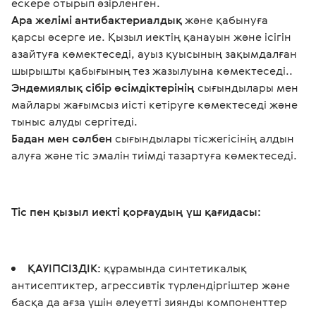
ескере отырып әзірленген. 
Ара желімі антибактериалдық 
және қабынуға 
қарсы әсерге ие. Қызыл иектің қанауын және ісігін 
азайтуға көмектеседі, ауыз қуысының зақымдалған 
шырышты қабығының тез жазылуына көмектеседі..
Эндемиялық сібір өсімдіктерінің 
сығындылары мен 
майлары жағымсыз иісті кетіруге көмектеседі және 
тыныс алуды сергітеді. 
Бадан мен сәлбен
 сығындылары тісжегісінің алдын 
алуға және тіс эмалін тиімді тазартуға көмектеседі. 
Тіс пен қызыл иекті қорғаудың үш қағидасы:
ҚАУІПСІЗДІК:
құрамында синтетикалық
антисептиктер, агрессивтік түрлендіргіштер және
басқа да ағза үшін әлеуетті зиянды компоненттер