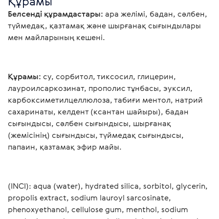
Құрамы
Белсенді құрамдастары: 
ара желімі, бадан, сәлбен, 
түймедақ, қазтамақ және шырғанақ сығындылары 
мен майларының кешені. 
Құрамы: 
су, сорбитол, тиксосил, глицерин, 
лауроилсаркозинат, прополис тұнбасы, эуксил, 
карбоксиметилцеллюлоза, табиғи ментол, натрий 
сахаринаты, келдент (ксантан шайыры), бадан 
сығындысы, сәлбен сығындысы, шырғанақ 
(жемісінің) сығындысы, түймедақ сығындысы, 
папаин, қазтамақ эфир майы. 
(INCI): aqua (water), hydrated silica, sorbitol, glycerin, 
propolis extract, sodium lauroyl sarcosinate, 
phenoxyethanol, cellulose gum, menthol, sodium 