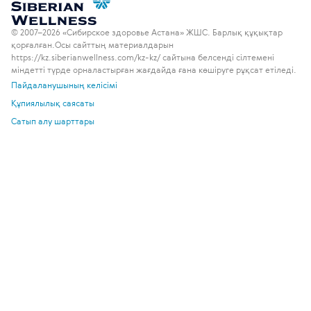
© 2007–2026 «Сибирское здоровье Астана» ЖШС. Барлық құқықтар
қорғалған.
Осы сайттың материалдарын
https://kz.siberianwellness.com/kz-kz/ сайтына белсенді сілтемені
міндетті түрде орналастырған жағдайда ғана көшіруге рұқсат етіледі.
Пайдаланушының келісімі
Құпиялылық саясаты
Сатып алу шарттары