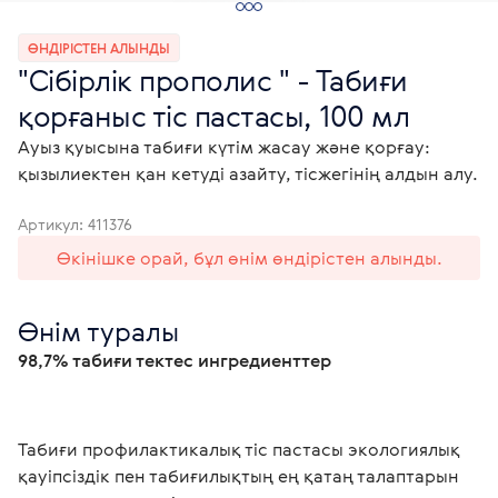
ӨНДІРІСТЕН АЛЫНДЫ
"Сібірлік прополис " - Табиғи
қорғаныс тіс пастасы, 100 мл
Ауыз қуысына табиғи күтім жасау және қорғау:
қызылиектен қан кетуді азайту, тісжегінің алдын алу.
Артикул:
411376
Өкінішке орай, бұл өнім өндірістен алынды.
Өнім туралы
98,7% табиғи тектес ингредиенттер 
Табиғи профилактикалық тіс пастасы экологиялық 
қауіпсіздік пен табиғилықтың ең қатаң талаптарын 