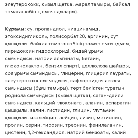
элеутерококк, қызыл щетка, марал тамыры, байкал 
томағашөбінің сығындылары).
Құрамы:
 су, пропандиол, ниацинамид, 
этоксидигликоль, полисорбат 20, аргинин, сүт 
қышқылы, байкал томағашөбінің тамыр сығындысы, 
пиридоксин гидрохлориді, бидай ұрығы 
сығындысы, натрий альгинаты, бетаин, 
глюконолактон, бензил спирті, целлюлоза шайыры, 
соя ұрығы сығындысы, глицерин, глицерил лаураты, 
элеутерококк сығындысы, сафлороидты левзея 
сығындысы (бұғы тамыры), төрт бөліктен тұратын 
родиола сығындысы (қызыл щетка), саган-дайли 
сығындысы, кальций глюконаты, аланин, аспарагин 
қышқылы, валин, гистидин, глицин, глутамин 
қышқылы, изолейцин, лейцин, лизин, метионин, 
пролин, серин, тирозин, треонин, фенилаланин, 
цистеин, 1,2-гександиол, натрий бензоаты, калий 