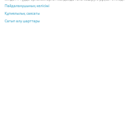
Пайдаланушының келісімі
Құпиялылық саясаты
Сатып алу шарттары