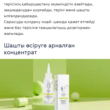
терісінің қабыршақтану мүмкіндігін азайтады, 
зақымданудан қорғайды, теріні және шашты 
ылғалдандырады. 

Сарысуды қолдану оңай: шаюды қажет етпейді 
және бас терісіне тамшылатқыш дозатормен 
жағылады.
Шашты өсіруге арналған 
концентрат