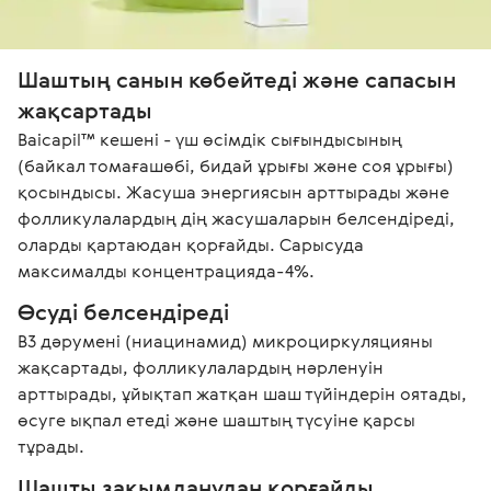
Шаштың санын көбейтеді және сапасын 
жақсартады
Baicapil™ кешені - үш өсімдік сығындысының 
(байкал томағашөбі, бидай ұрығы және соя ұрығы) 
қосындысы. Жасуша энергиясын арттырады және 
фолликулалардың дің жасушаларын белсендіреді, 
оларды қартаюдан қорғайды. Сарысуда 
максималды концентрацияда-4%.
Өсуді белсендіреді  
В3 дәрумені (ниацинамид) микроциркуляцияны 
жақсартады, фолликулалардың нәрленуін 
арттырады, ұйықтап жатқан шаш түйіндерін оятады, 
өсуге ықпал етеді және шаштың түсуіне қарсы 
тұрады. 
Шашты зақымданудан қорғайды