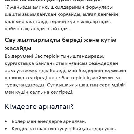
17 маңызды аминқышқылдарының формуласы 
шашты зақымданудан қорғайды, ылғал деңгейін 
қалпына келтіреді, терінің күйін жақсартады, 
қабыршақтануды азайтады.
Сау жылтырлықты береді және күтім 
жасайды
В6 дәрумені бас терісін тыныштандырады, 
құрғақтыққа байланысты ыңғайсыз сезімдерден 
арылуға мүмкіндік береді, май бездерінің жұмысын 
қалыпқа келтіреді және бас терісінің майлылығын 
тұрақтандырады. Сүт қышқылы шаштың серпімділігі 
мен күшін қалпына келтіреді. 
Кімдерге арналған? 
Ерлер мен әйелдерге арналған.
Күнделікті шаштың түсуін байқағандар үшін.