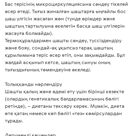
Бас терісінің микроциркуляциясына сәндеу тікелей 
әсер етеді. Тығыз жиналған шаштарға ыңғайлы бос 
шаш үлгісін жасаған жөн (түнде өрімдер және 
шаштың тартылуына әкелетін басқа шаш үлгілерін 
жасауға болмайды).

Термоқұралдармен шашты сәндеу, түссіздендіру 
және бояу, сондай-ақ ұқыпсыз тарақ шаштың 
құрылымына теріс әсер етіп, оны зақымдайды. Бұл 
жағдай асқынып кетсе, шаштың сынуы оның 
тығыздығының төмендеуіне әкеледі.
Толыққанды нәрлендіру 
Шашты қалың және әдемі ету үшін бірінші кезекте 
(олардың генетикалық бағдарламасының бөлігі 
ретінде), – диетаны тексеру керек. Мүмкін, диета 
өте қатаң немесе көп бөлігі «тез» көмірсулардан 
тұрады.
Дәруменді кешендер