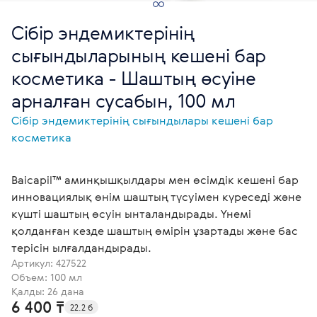
Сібір эндемиктерінің
сығындыларының кешені бар
косметика - Шаштың өсуіне
арналған сусабын, 100 мл
Сібір эндемиктерінің сығындылары кешені бар
косметика
Baicapil™ аминқышқылдары мен өсімдік кешені бар
инновациялық өнім шаштың түсуімен күреседі және
күшті шаштың өсуін ынталандырады. Үнемі
қолданған кезде шаштың өмірін ұзартады және бас
терісін ылғалдандырады.
Артикул:
427522
Объем: 100 мл
Қалды: 26 дана
6 400 ₸
22.2 б