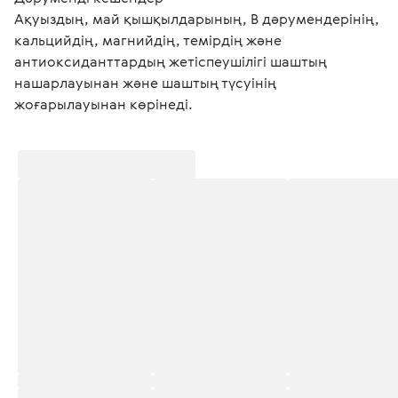
Ақуыздың, май қышқылдарының, В дәрумендерінің, 
кальцийдің, магнийдің, темірдің және 
антиоксиданттардың жетіспеушілігі шаштың 
нашарлауынан және шаштың түсуінің 