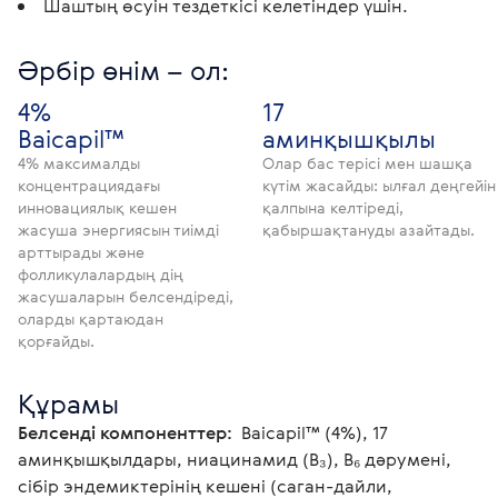
Шаштың өсуін тездеткісі келетіндер үшін.
Әрбір өнім – ол:
4%
17
Baicapil™
аминқышқылы
4% максималды
Олар бас терісі мен шашқа
концентрациядағы
күтім жасайды: ылғал деңгейін
инновациялық кешен
қалпына келтіреді,
жасуша энергиясын тиімді
қабыршақтануды азайтады.
арттырады және
фолликулалардың дің
жасушаларын белсендіреді,
оларды қартаюдан
қорғайды.
Құрамы
Белсенді компоненттер: 
 Baicapil™ (4%), 17 
аминқышқылдары, ниацинамид (В₃), В₆ дәрумені, 
сібір эндемиктерінің кешені (саган-дайли, 