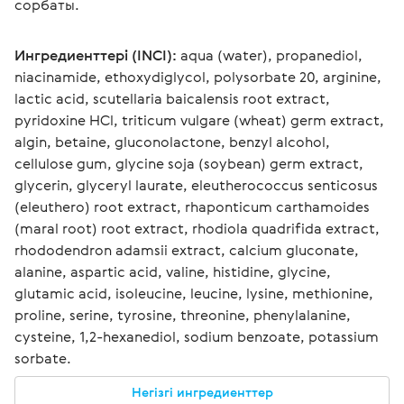
сорбаты. 
Ингредиенттері (INCI):
 aqua (water), propanediol, 
niacinamide, ethoxydiglycol, polysorbate 20, arginine, 
lactic acid, scutellaria baicalensis root extract, 
pyridoxine HCl, triticum vulgare (wheat) germ extract, 
algin, betaine, gluconolactone, benzyl alcohol, 
cellulose gum, glycine soja (soybean) germ extract, 
glycerin, glyceryl laurate, eleutherococcus senticosus 
(eleuthero) root extract, rhaponticum carthamoides 
(maral root) root extract, rhodiola quadrifida extract, 
rhododendron adamsii extract, calcium gluconate, 
alanine, aspartic acid, valine, histidine, glycine, 
glutamic acid, isoleucine, leucine, lysine, methionine, 
proline, serine, tyrosine, threonine, phenylalanine, 
cysteine, 1,2-hexanediol, sodium benzoate, potassium 
sorbate.
Негізгі ингредиенттер