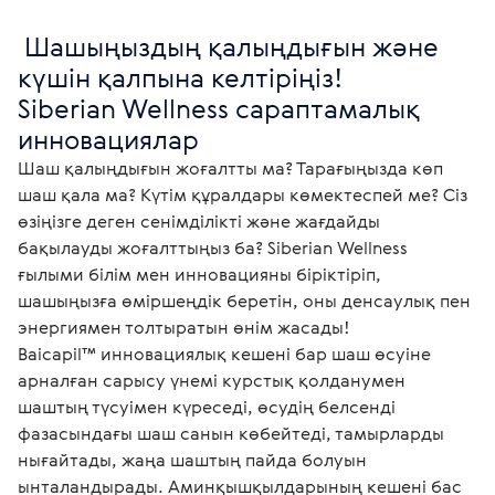
 Шашыңыздың қалыңдығын және 
күшін қалпына келтіріңіз!

Siberian Wellness сараптамалық 
инновациялар
Шаш қалыңдығын жоғалтты ма? Тарағыңызда көп 
шаш қала ма? Күтім құралдары көмектеспей ме? Сіз 
өзіңізге деген сенімділікті және жағдайды 
бақылауды жоғалттыңыз ба? Siberian Wellness 
ғылыми білім мен инновацияны біріктіріп, 
шашыңызға өміршеңдік беретін, оны денсаулық пен 
энергиямен толтыратын өнім жасады!

Baicapil™ инновациялық кешені бар шаш өсуіне 
арналған сарысу үнемі курстық қолданумен 
шаштың түсуімен күреседі, өсудің белсенді 
фазасындағы шаш санын көбейтеді, тамырларды 
нығайтады, жаңа шаштың пайда болуын 
ынталандырады. Аминқышқылдарының кешені бас 