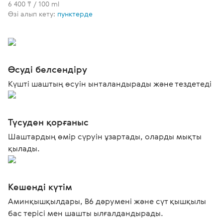
6 400 ₸ / 100 ml
Өзі алып кету:
пунктерде
Өсуді белсендіру
Күшті шаштың өсуін ынталандырады және тездетеді
Түсуден қорғаныс
Шаштардың өмір сүруін ұзартады, оларды мықты
қылады.
Кешенді күтім
Аминқышқылдары, В6 дәрумені және сүт қышқылы
бас терісі мен шашты ылғалдандырады.