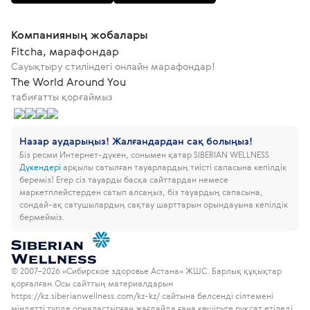
Компанияның жобалары
Fitcha, марафондар
Сауықтыру стиліндегі онлайн марафондар!
The World Around You
табиғатты қорғаймыз
Назар аударыңыз! Жалғандардан сақ болыңыз!
Біз ресми Интернет-дүкен, сонымен қатар SIBERIAN WELLNESS
Дүкендері
арқылы сатылған тауарлардың тиісті сапасына кепілдік
береміз!
Егер сіз тауарды басқа сайттардан немесе
маркетплейстерден сатып алсаңыз, біз тауардың сапасына,
сондай-ақ сатушылардың сақтау шарттарын орындауына кепілдік
бермейміз.
© 2007–2026 «Сибирское здоровье Астана» ЖШС. Барлық құқықтар
қорғалған.
Осы сайттың материалдарын
https://kz.siberianwellness.com/kz-kz/ сайтына белсенді сілтемені
міндетті түрде орналастырған жағдайда ғана көшіруге рұқсат етіледі.