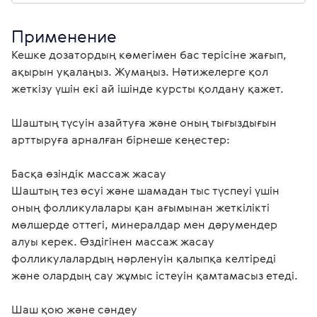
Применение
Кешке дозатордың көмегімен бас терісіне жағып, 
ақырын уқалаңыз. Жумаңыз. Нәтижелерге қол 
жеткізу үшін екі ай ішінде курсты қолдану қажет.
Шаштың түсуін азайтуға және оның тығыздығын 
арттыруға арналған бірнеше кеңестер:
Басқа өзіндік массаж жасау 
Шаштың тез өсуі және шамадан тыс түспеуі үшін 
оның фолликулалары қан ағымынан жеткілікті 
мөлшерде оттегі, минералдар мен дәрумендер 
алуы керек. Өздігінен массаж жасау 
фолликулалардың нәрленуін қалыпқа келтіреді 
және олардың сау жұмыс істеуін қамтамасыз етеді.
Шаш қою және сәндеу