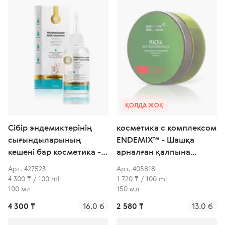
ҚОЛДА ЖОҚ
Сібір эндемиктерінің
косметика с комплексом
сығындыларының
ENDEMIX™ - Шашқа
кешені бар косметика -
арналған қалпына
Бас терісіне арналған
келтіретін маска
Арт. 427523
Арт. 405818
пилинг
4 300 ₸ / 100 ml
1 720 ₸ / 100 ml
100 мл
150 мл
4 300 ₸
16.0 б
2 580 ₸
13.0 б