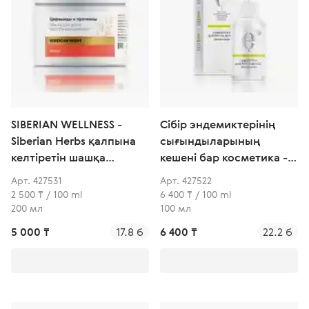
SIBERIAN WELLNESS -
Сібір эндемиктерінің
Siberian Herbs қалпына
сығындыларының
келтіретін шашқа
кешені бар косметика -
арналған маска
Шаштың өсуіне
Арт. 427531
Арт. 427522
арналған сусабын
2 500 ₸ / 100 ml
6 400 ₸ / 100 ml
200 мл
100 мл
5 000 ₸
17.8 б
6 400 ₸
22.2 б