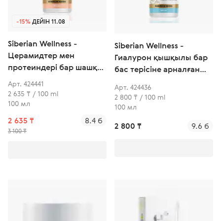
-15%
ДЕЙІН 11.08
Siberian Wellness -
Siberian Wellness -
Церамидтер мен
Гиалурон қышқылы бар
протеиндері бар шашқа
бас терісіне арналған
арналған флюид-күтім
сарысу
Арт. 424441
Арт. 424436
2 635 ₸ / 100 ml
2 800 ₸ / 100 ml
100 мл
100 мл
2 635 ₸
8.4 б
2 800 ₸
9.6 б
3 100 ₸