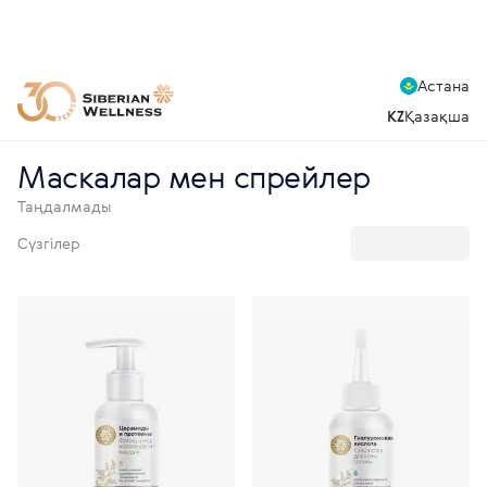
Астана
KZ
Қазақша
Маскалар мен спрейлер
Таңдалмады
Сүзгілер