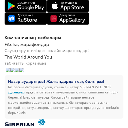
Компанияның жобалары
Fitcha, марафондар
Сауықтыру стиліндегі онлайн марафондар!
The World Around You
табиғатты қорғаймыз
Назар аударыңыз! Жалғандардан сақ болыңыз!
Біз ресми Интернет-дүкен, сонымен қатар SIBERIAN WELLNESS
Дүкендері
арқылы сатылған тауарлардың тиісті сапасына кепілдік
береміз!
Егер сіз тауарды басқа сайттардан немесе
маркетплейстерден сатып алсаңыз, біз тауардың сапасына,
сондай-ақ сатушылардың сақтау шарттарын орындауына кепілдік
бермейміз.