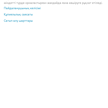
міндетті түрде орналастырған жағдайда ғана көшіруге рұқсат етіледі.
Пайдаланушының келісімі
Құпиялылық саясаты
Сатып алу шарттары