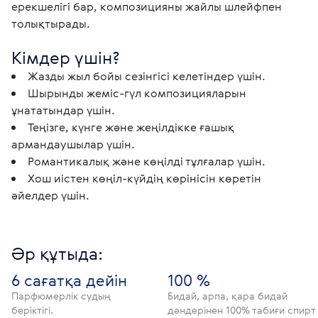
ерекшелігі бар, композицияны жайлы шлейфпен 
толықтырады.
Кімдер үшін?
Жазды жыл бойы сезінгісі келетіндер үшін.
Шырынды жеміс-гүл композицияларын
ұнататындар үшін.
Теңізге, күнге және жеңілдікке ғашық
армандаушылар үшін.
Романтикалық және көңілді тұлғалар үшін.
Хош иістен көңіл-күйдің көрінісін көретін
әйелдер үшін.
Әр құтыда:
6 сағатқа дейін
100 %
Парфюмерлік судың
Бидай, арпа, қара бидай
беріктігі.
дәндерінен 100% табиғи спирт