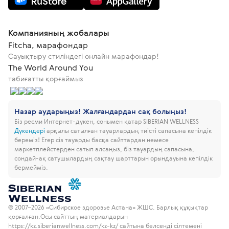
Компанияның жобалары
Fitcha, марафондар
Сауықтыру стиліндегі онлайн марафондар!
The World Around You
табиғатты қорғаймыз
Назар аударыңыз! Жалғандардан сақ болыңыз!
Біз ресми Интернет-дүкен, сонымен қатар SIBERIAN WELLNESS
Дүкендері
арқылы сатылған тауарлардың тиісті сапасына кепілдік
береміз!
Егер сіз тауарды басқа сайттардан немесе
маркетплейстерден сатып алсаңыз, біз тауардың сапасына,
сондай-ақ сатушылардың сақтау шарттарын орындауына кепілдік
бермейміз.
© 2007–2026 «Сибирское здоровье Астана» ЖШС. Барлық құқықтар
қорғалған.
Осы сайттың материалдарын
https://kz.siberianwellness.com/kz-kz/ сайтына белсенді сілтемені