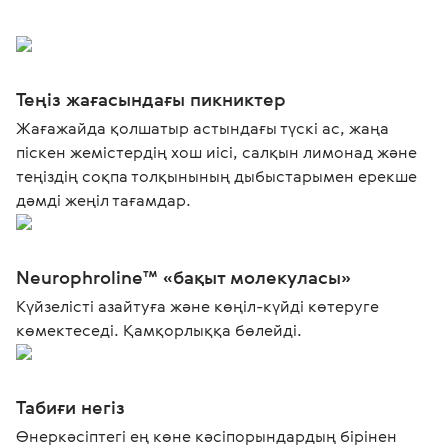
Теңіз жағасындағы пикниктер
Жағажайда қолшатыр астындағы түскі ас, жаңа
піскен жемістердің хош иісі, салқын лимонад және
теңіздің соқпа толқынының дыбыстарымен ерекше
дәмді жеңіл тағамдар.
Neurophroline™ «бақыт молекуласы»
Күйзелісті азайтуға және көңіл-күйді көтеруге
көмектеседі. Қамқорлыққа бөлейді.
Табиғи негіз
Өнеркәсіптегі ең көне кәсіпорындардың бірінен