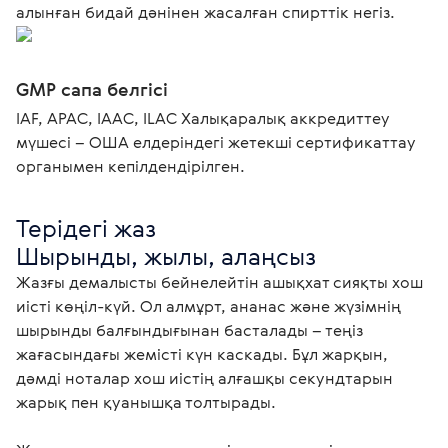
алынған бидай дәнінен жасалған спирттік негіз.
GMP сапа белгісі
IAF, APAC, IAAC, ILAC Халықаралық аккредиттеу
мүшесі – ОША елдеріндегі жетекші сертификаттау
органымен кепілдендірілген.
Терідегі жаз

Шырынды, жылы, алаңсыз
Жазғы демалысты бейнелейтін ашықхат сияқты хош 
иісті көңіл-күй. Ол алмұрт, ананас және жүзімнің 
шырынды балғындығынан басталады – теңіз 
жағасындағы жемісті күн каскады. Бұл жарқын, 
дәмді ноталар хош иістің алғашқы секундтарын 
жарық пен қуанышқа толтырады.
