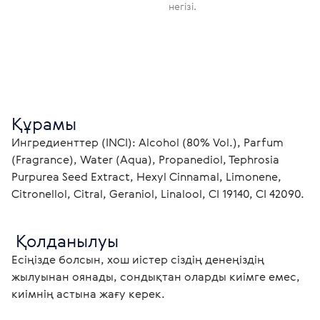
негізі.
Құрамы
Ингредиенттер (INCI): Alcohol (80% Vol.), Parfum 
(Fragrance), Water (Aqua), Propanediol, Tephrosia 
Purpurea Seed Extract, Hexyl Cinnamal, Limonene, 
Citronellol, Citral, Geraniol, Linalool, CI 19140, CI 42090.
 Қолданылуы
Есіңізде болсын, хош иістер сіздің денеңіздің 
жылуынан оянады, сондықтан оларды киімге емес, 
киімнің астына жағу керек. 