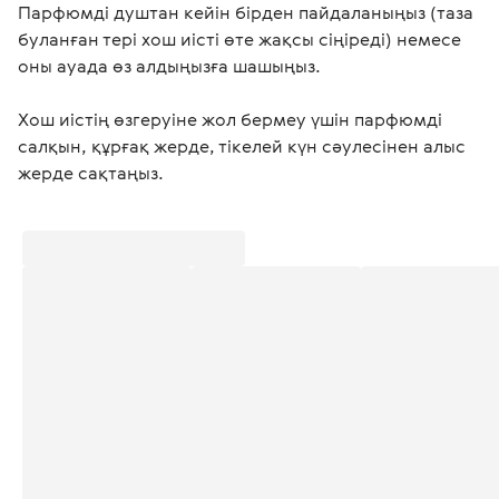
Парфюмді душтан кейін бірден пайдаланыңыз (таза 
буланған тері хош иісті өте жақсы сіңіреді) немесе 
оны ауада өз алдыңызға шашыңыз.
Хош иістің өзгеруіне жол бермеу үшін парфюмді 
салқын, құрғақ жерде, тікелей күн сәулесінен алыс 
жерде сақтаңыз.