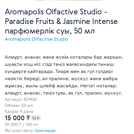
Aromapolis Olfactive Studio -
Paradise Fruits & Jasmine Intense
парфюмерлік суы, 50 мл
Aromapolis Olfactive Studio
Алмұрт, ананас және жүзім ноталары бар жарқын,
шуақты хош иіс сізді теңіз жағасындағы тыныш
күндерге қайтарады. Тиаре мен ақ гүл гүлдері
нәзіктік береді, ал пралине, мускус және амбра
жұмсақ, жылы шлейф жасайды. Негізгі ноталар:
алмұрт, ананас, теңіз тұзы, ақ гүл, пралин, мускус.
Артикул:
429426
Объем: 50 мл
Қалды: 4 дана
15 000 ₸
52 б
30 000 ₸ / 100 ml
Өзі алып кету:
пунктерде