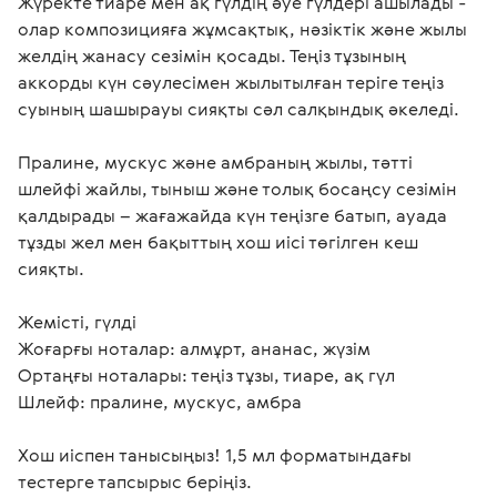
Жүректе тиаре мен ақ гүлдің әуе гүлдері ашылады - 
олар композицияға жұмсақтық, нәзіктік және жылы 
желдің жанасу сезімін қосады. Теңіз тұзының 
аккорды күн сәулесімен жылытылған теріге теңіз 
суының шашырауы сияқты сәл салқындық әкеледі.

Пралине, мускус және амбраның жылы, тәтті 
шлейфі жайлы, тыныш және толық босаңсу сезімін 
қалдырады – жағажайда күн теңізге батып, ауада 
тұзды жел мен бақыттың хош иісі төгілген кеш 
сияқты.

Жемісті, гүлді

Жоғарғы ноталар: алмұрт, ананас, жүзім

Ортаңғы ноталары: теңіз тұзы, тиаре, ақ гүл

Шлейф: пралине, мускус, амбра

Хош иіспен танысыңыз! 1,5 мл форматындағы 
тестерге тапсырыс беріңіз.