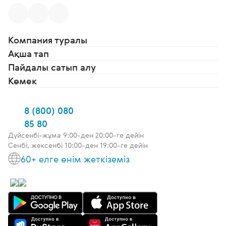
Компания туралы
Ақша тап
Пайдалы сатып алу
Көмек
8 (800) 080
85 80
Дүйсенбі-жұма 9:00-ден 20:00-ге дейін
Сенбі, жексенбі 10:00-ден 19:00-ге дейін
60+ елге өнім жеткіземіз