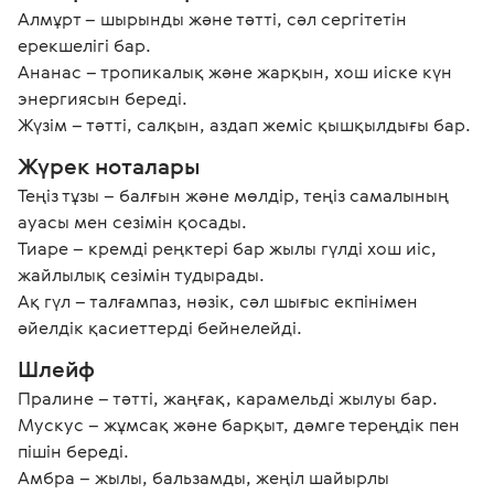
Алмұрт – шырынды және тәтті, сәл сергітетін 
ерекшелігі бар.

Ананас – тропикалық және жарқын, хош иіске күн 
энергиясын береді.

Жүзім – тәтті, салқын, аздап жеміс қышқылдығы бар.
Жүрек ноталары
Теңіз тұзы – балғын және мөлдір, теңіз самалының 
ауасы мен сезімін қосады.

Тиаре – кремді реңктері бар жылы гүлді хош иіс, 
жайлылық сезімін тудырады.

Ақ гүл – талғампаз, нәзік, сәл шығыс екпінімен 
әйелдік қасиеттерді бейнелейді.
Шлейф
Пралине – тәтті, жаңғақ, карамельді жылуы бар.

Мускус – жұмсақ және барқыт, дәмге тереңдік пен 
пішін береді.

Амбра – жылы, бальзамды, жеңіл шайырлы 