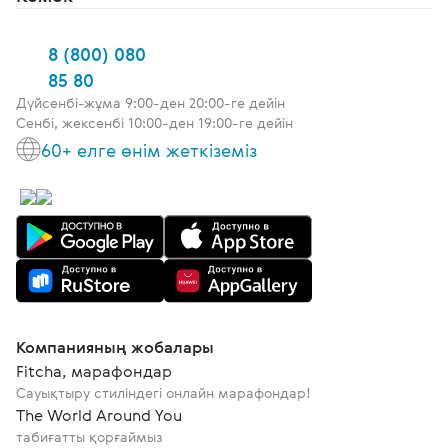
8 (800) 080
85 80
Дүйсенбі-жұма 9:00-ден 20:00-ге дейін
Сенбі, жексенбі 10:00-ден 19:00-ге дейін
60+ елге өнім жеткіземіз
Компанияның жобалары
Fitcha, марафондар
Сауықтыру стиліндегі онлайн марафондар!
The World Around You
табиғатты қорғаймыз