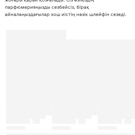
парфюмерияңызды сезбейсіз, бірақ 
айналаңыздағылар хош иістің нәзік шлейфін сезеді. 