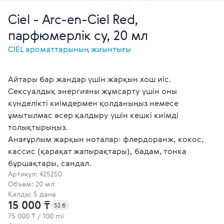
Ciel - Arc-en-Ciel Red,
парфюмерлік су, 20 мл
СІЕL ароматтарының жиынтығы
Айтары бар жандар үшін жарқын хош иіс.
Сексуалдық энергияны жұмсарту үшін оны
күнделікті киімдермен қолданыңыз немесе
ұмытылмас әсер қалдыру үшін кешкі киімді
толықтырыңыз.
Анағұрлым жарқын ноталар: флердоранж, кокос,
кассис (қарақат жапырақтары), бадам, тонка
бұршақтары, сандал.
Артикул:
425250
Объем: 20 мл
Қалды: 5 дана
15 000 ₸
52 б
75 000 ₸ / 100 ml