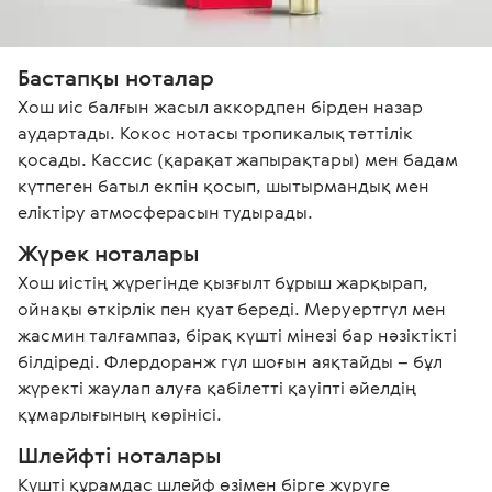
Бастапқы ноталар
Хош иіс балғын жасыл аккордпен бірден назар 
аудартады. Кокос нотасы тропикалық тәттілік 
қосады. Кассис (қарақат жапырақтары) мен бадам 
күтпеген батыл екпін қосып, шытырмандық мен 
еліктіру атмосферасын тудырады.
Жүрек ноталары
Хош иістің жүрегінде қызғылт бұрыш жарқырап, 
ойнақы өткірлік пен қуат береді. Меруертгүл мен 
жасмин талғампаз, бірақ күшті мінезі бар нәзіктікті 
білдіреді. Флердоранж гүл шоғын аяқтайды – бұл 
жүректі жаулап алуға қабілетті қауіпті әйелдің 
құмарлығының көрінісі.
Шлейфті ноталары
Күшті құрамдас шлейф өзімен бірге жүруге 