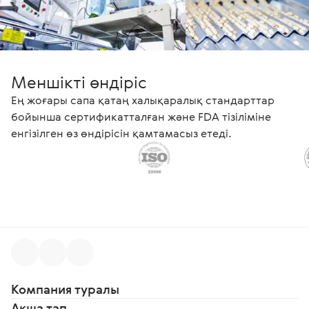
Меншікті өндіріс
Ең жоғары сапа қатаң халықаралық стандарттар
бойынша сертификатталған және FDA тізіліміне
енгізілген өз өндірісін қамтамасыз етеді.
Компания туралы
Ақша тап