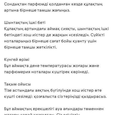
Сондықтан парфюмді қолданған кезде құлақтың 
артына бірнеше тамшы жағыңыз.
Шынтақтың ішкі беті
Құлақтың артындағы аймақ сияқты, шынтақтың ішкі 
бетіндегі хош иістер де жарқын «сезіледі». Сүйікті 
ноталарыңыз бірнеше сағат бойы қуанту үшін 
бірнеше тамшы жеткілікті. 
Күнгей өрімі
Бұл аймақта дене температурасы жоғары және 
парфюмерия ноталары күштірек көрінеді. 
Тақым ойысы
Тізе астындағы аяқтың бүгілуінде хош иістер өте 
күшті сезіледі: қозғалыста сіз теріңізді қыздырасыз.
Бұл аймақтың ерекшелігі ауа ағындары төменнен 
жоғары қарай қозғалады. Сіз өзіңіздің 