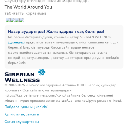
Сауықтыру стиліндегі онлайн марафондар!
The World Around You
табиғатты қорғаймыз
Назар аударыңыз! Жалғандардан сақ болыңыз!
Біз ресми Интернет-дүкен, сонымен қатар SIBERIAN WELLNESS
Дүкендері
арқылы сатылған тауарлардың тиісті сапасына кепілдік
береміз!
Егер сіз тауарды басқа сайттардан немесе
маркетплейстерден сатып алсаңыз, біз тауардың сапасына,
сондай-ақ сатушылардың сақтау шарттарын орындауына кепілдік
бермейміз.
© 2007–2026 «Сибирское здоровье Астана» ЖШС. Барлық құқықтар
қорғалған.
Осы сайттың материалдарын
https://kz.siberianwellness.com/kz-kz/ сайтына белсенді сілтемені
міндетті түрде орналастырған жағдайда ғана көшіруге рұқсат етіледі.
Пайдаланушының келісімі
Құпиялылық саясаты
Сатып алу шарттары