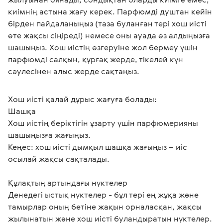
киімнің астына жағу керек. Парфюмді душтан кейін 
бірден пайдаланыңыз (таза буланған тері хош иісті 
өте жақсы сіңіреді) немесе оны ауада өз алдыңызға 
шашыңыз. Хош иістің өзгеруіне жол бермеу үшін 
парфюмді салқын, құрғақ жерде, тікелей күн 
сәулесінен алыс жерде сақтаңыз.
Хош иісті қалай дұрыс жағуға болады:
Шашқа
Хош иістің беріктігін ұзарту үшін парфюмерияны 
шашыңызға жағыңыз. 

Кеңес: хош иісті дымқыл шашқа жағыңыз – иіс 
осылай жақсы сақталады.
Құлақтың артындағы нүктелер
Денедегі ыстық нүктелер - бұл тері ең жұқа және 
тамырлар оның бетіне жақын орналасқан, жақсы 
жылынатын және хош иісті буландыратын нүктелер. 