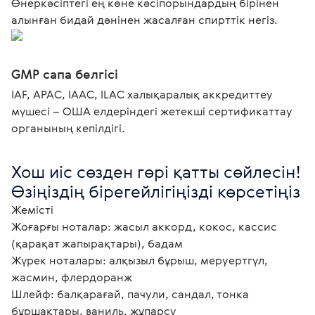
Өнеркәсіптегі ең көне кәсіпорындардың бірінен
алынған бидай дәнінен жасалған спирттік негіз.
GMP сапа белгісі
IAF, APAC, IAAC, ILAC халықаралық аккредиттеу
мүшесі – ОША елдеріндегі жетекші сертификаттау
органының кепілдігі.
Хош иіс сөзден гөрі қатты сөйлесін!

Өзіңіздің бірегейлігіңізді көрсетіңіз
Жемісті

Жоғарғы ноталар: жасыл аккорд, кокос, кассис 
(қарақат жапырақтары), бадам

Жүрек ноталары: алқызыл бұрыш, меруертгүл, 
жасмин, флердоранж

Шлейф: балқарағай, пачули, сандал, тонка 
бұршақтары, ваниль, жұпарсу
