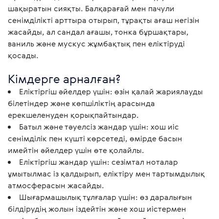
шақыратын сияқты. Балқарағай мен пачули 
сенімділікті арттыра отырып, тұрақты ағаш негізін 
жасайды, ал сандал ағашы, тонка бұршақтары, 
ваниль және мускус жұмбақтық пен еліктіруді 
қосады. 
Кімдерге арналған? 
Еліктіргіш әйелдер үшін: өзін қалай жариялауды
білетіндер және көпшіліктің арасында
ерекшеленуден қорықпайтындар.
Батыл және тәуелсіз жандар үшін: хош иіс
сенімділік пен күшті көрсетеді, өмірде басын
имейтін әйелдер үшін өте қолайлы.
Еліктіргіш жандар үшін: сезімтал ноталар
ұмытылмас із қалдырып, еліктіру мен тартымдылық
атмосферасын жасайды.
Шығармашылық тұлғалар үшін: өз даралығын
білдірудің жолын іздейтін және хош иістермен