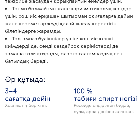
тәжірибе жасаудан қорықпайтын әйелдер үшін.
Танып болмайтын және харизматикалық жандар
үшін: хош иіс әрқашан шытырман оқиғаларға дайын
және керемет әрлеуді қалай жасау керектігін
білетіндерге жарамды.
Талғампаз бүлікшілер үшін: хош иіс кешкі
киімдерді де, сәнді кездейсоқ көріністерді де
тамаша толықтырады, оларға талғампаздық пен
батылдық береді.
Әр құтыда:
3–4
100 %
сағатқа дейін
табиғи спирт негізі
Хош иістің беріктігі.
Ресейде өндірілген бидай,
сұлы, арпа дәнінен алынған.