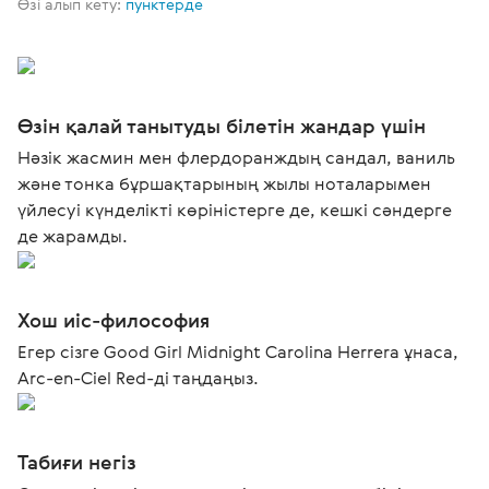
Өзі алып кету:
пунктерде
Өзін қалай танытуды білетін жандар үшін
Нәзік жасмин мен флердоранждың сандал, ваниль
және тонка бұршақтарының жылы ноталарымен
үйлесуі күнделікті көріністерге де, кешкі сәндерге
де жарамды.
Хош иіс-философия
Егер сізге Good Girl Midnight Carolina Herrera ұнаса,
Arc-en-Ciel Red-ді таңдаңыз.
Табиғи негіз