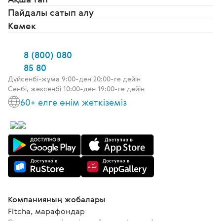
Пайдалы сатып алу
Көмек
8 (800) 080
85 80
Дүйсенбі-жұма 9:00-ден 20:00-ге дейін
Сенбі, жексенбі 10:00-ден 19:00-ге дейін
60+ елге өнім жеткіземіз
Компанияның жобалары
Fitcha, марафондар