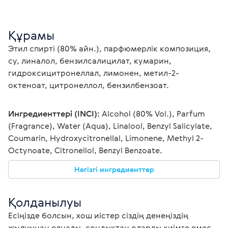
Құрамы
Этил спирті (80% айн.), парфюмерлік композиция, 
су, линалол, бензилсалицилат, кумарин, 
гидроксицитронеллал, лимонен, метил-2-
октеноат, цитронеллол, бензилбензоат. 
Ингредиенттері (INCI):
 Alcohol (80% Vol.), Parfum 
(Fragrance), Water (Aqua), Linalool, Benzyl Salicylate, 
Coumarin, Hydroxycitronellal, Limonene, Methyl 2-
Octynoate, Citronellol, Benzyl Benzoate.
Негізгі ингредиенттер
Қолданылуы
Есіңізде болсын, хош иістер сіздің денеңіздің 
жылуынан оянады, сондықтан оларды киімге емес, 