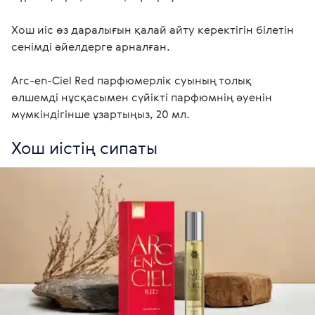
Хош иіс өз даралығын қалай айту керектігін білетін 
сенімді әйелдерге арналған.

Arc-en-Ciel Red парфюмерлік суының толық 
өлшемді нұсқасымен сүйікті парфюмнің әуенін 
мүмкіндігінше ұзартыңыз, 20 мл.
Хош иістің сипаты