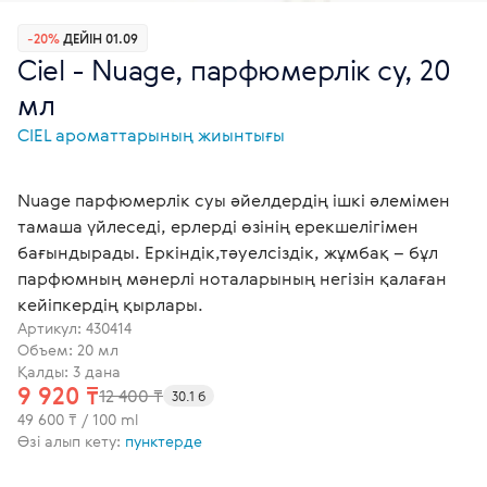
-20%
ДЕЙІН 01.09
Ciel - Nuage, парфюмерлік су, 20
мл
СІЕL ароматтарының жиынтығы
Nuage парфюмерлік суы әйелдердің ішкі әлемімен
тамаша үйлеседі, ерлерді өзінің ерекшелігімен
бағындырады. Еркіндік,тәуелсіздік, жұмбақ – бұл
парфюмның мәнерлі ноталарының негізін қалаған
кейіпкердің қырлары.
Артикул:
430414
Объем: 20 мл
Қалды: 3 дана
9 920 ₸
12 400 ₸
30.1 б
49 600 ₸ / 100 ml
Өзі алып кету:
пунктерде