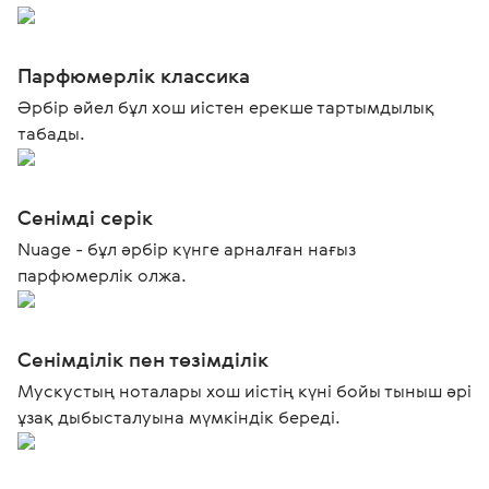
Парфюмерлік классика
Әрбір әйел бұл хош иістен ерекше тартымдылық
табады.
Сенімді серік
Nuage - бұл әрбір күнге арналған нағыз
парфюмерлік олжа.
Сенімділік пен төзімділік
Мускустың ноталары хош иістің күні бойы тыныш әрі
ұзақ дыбысталуына мүмкіндік береді.