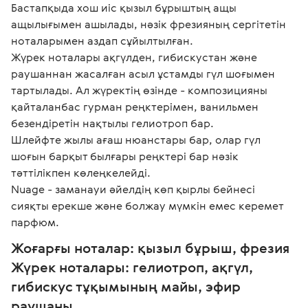
Бастапқыда хош иіс қызыл бұрыштың ащы 
ащылығымен ашылады, нәзік фрезияның сергітетін 
ноталарымен аздап сұйылтылған.

Жүрек ноталары ақгүлден, гибискустан және 
раушаннан жасалған асыл ұстамды гүл шоғымен 
тартылады. Ал жүректің өзінде - композицияны 
қайталанбас гурман реңктерімен, ванильмен 
безендіретін нақтылы гелиотроп бар.

Шлейфте жылы ағаш нюанстары бар, олар гүл 
шоғын барқыт былғары реңктері бар нәзік 
тәттілікпен көлеңкелейді.

Nuage - заманауи әйелдің көп қырлы бейнесі 
сияқты ерекше және болжау мүмкін емес керемет 
парфюм.
Жоғарғы ноталар: қызыл бұрыш, фрезия 
Жүрек ноталары: гелиотроп, ақгүл, 
гибискус тұқымының майы, эфир 
раушаны