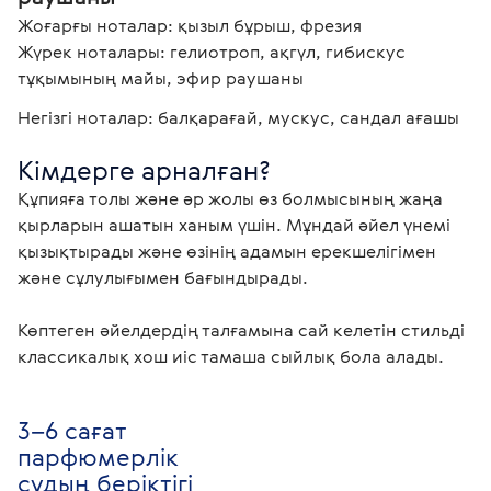
Жоғарғы ноталар: қызыл бұрыш, фрезия

Жүрек ноталары: гелиотроп, ақгүл, гибискус 
тұқымының майы, эфир раушаны
Негізгі ноталар: балқарағай, мускус, сандал ағашы
Кімдерге арналған?
Құпияға толы және әр жолы өз болмысының жаңа 
қырларын ашатын ханым үшін. Мұндай әйел үнемі 
қызықтырады және өзінің адамын ерекшелігімен 
және сұлулығымен бағындырады.

Көптеген әйелдердің талғамына сай келетін стильді 
классикалық хош иіс тамаша сыйлық бола алады. 
3–6 сағат
парфюмерлік
судың беріктігі