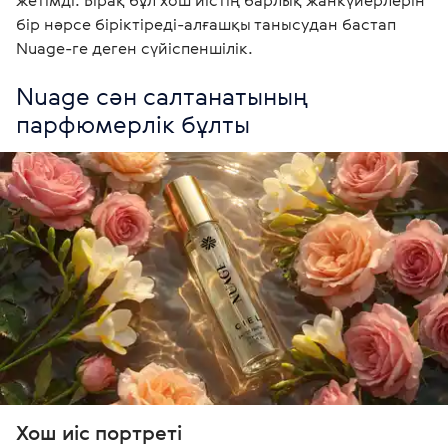
жетімді. Бірақ бұл хош иістің барлық жанкүйерлерін 
бір нәрсе біріктіреді-алғашқы танысудан бастап 
Nuage-ге деген сүйіспеншілік. 
Nuage сән салтанатының 
парфюмерлік бұлты
Хош иіс портреті