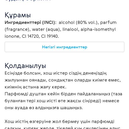
Құрамы
Ингредиенттері (INCI): 
 alcohol (80% vol.), parfum 
(fragrance), water (aqua), linalool, alpha-isomethyl 
ionone, CI 14720, CI 19140.
Негізгі ингредиенттер
Қолданылуы
Есіңізде болсын, хош иістер сіздің денеңіздің 
жылуынан оянады, сондықтан оларды киімге емес, 
киімнің астына жағу керек.

Парфюмді душтан кейін бірден пайдаланыңыз (таза 
буланған тері хош иісті өте жақсы сіңіреді) немесе 
оны ауада өз алдыңызға шашыңыз.

Хош иістің өзгеруіне жол бермеу үшін парфюмді 
салқын, құрғақ жерде, тікелей күн сәулесінен алыс 