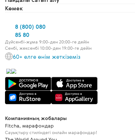
Көмек
8 (800) 080
85 80
Дүйсенбі-жұма 9:00-ден 20:00-ге дейін
Сенбі, жексенбі 10:00-ден 19:00-ге дейін
60+ елге өнім жеткіземіз
Компанияның жобалары
Fitcha, марафондар
Сауықтыру стиліндегі онлайн марафондар!
The World Around You