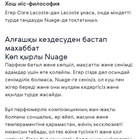
Хош иіс-философия
Егер Сізге Laсoste-дан Laсoste ұнаса, онда міндетті
түрде таңдауды Nuage-де тоқтатыңыз.
Алғашқы кездесуден бастап 
махаббат

Көп қырлы Nuage
Парфюм батыл және көпшіл, мақсатты және сенімді 
адамдар үшін өте қолайлы. Егер сізде дәл осындай 
сенімділік болмаса, Nuage-ге сеніңіз, ол күш пен 
жігер береді және оны мүлдем кедергісіз және 
ақылды түрде жасайды.

Бұл парфюмерлік композицияның жан-жақты 
болғаны соншалық, әр әйел, жасына және 
темпераментіне қарамастан, өзінің эксклюзивті 
нюансын табады, ол тек өзіне түсінікті және қол 