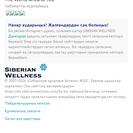
табиғатты қорғаймыз
Назар аударыңыз! Жалғандардан сақ болыңыз!
Біз ресми Интернет-дүкен, сонымен қатар SIBERIAN WELLNESS
Дүкендері
арқылы сатылған тауарлардың тиісті сапасына кепілдік
береміз!
Егер сіз тауарды басқа сайттардан немесе
маркетплейстерден сатып алсаңыз, біз тауардың сапасына,
сондай-ақ сатушылардың сақтау шарттарын орындауына кепілдік
бермейміз.
© 2007–2026 «Сибирское здоровье Астана» ЖШС. Барлық құқықтар
қорғалған.
Осы сайттың материалдарын
https://kz.siberianwellness.com/kz-kz/ сайтына белсенді сілтемені
міндетті түрде орналастырған жағдайда ғана көшіруге рұқсат етіледі.
Пайдаланушының келісімі
Құпиялылық саясаты
Сатып алу шарттары