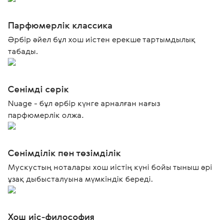
Парфюмерлік классика
Әрбір әйел бұл хош иістен ерекше тартымдылық
табады.
Сенімді серік
Nuage - бұл әрбір күнге арналған нағыз
парфюмерлік олжа.
Сенімділік пен төзімділік
Мускустың ноталары хош иістің күні бойы тыныш әрі
ұзақ дыбысталуына мүмкіндік береді.
Хош иіс-философия