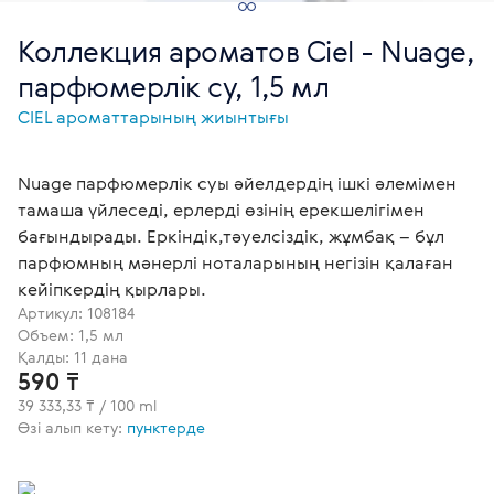
Коллекция ароматов Ciel - Nuage,
парфюмерлік су, 1,5 мл
СІЕL ароматтарының жиынтығы
Nuage парфюмерлік суы әйелдердің ішкі әлемімен
тамаша үйлеседі, ерлерді өзінің ерекшелігімен
бағындырады. Еркіндік,тәуелсіздік, жұмбақ – бұл
парфюмның мәнерлі ноталарының негізін қалаған
кейіпкердің қырлары.
Артикул:
108184
Объем: 1,5 мл
Қалды: 11 дана
590 ₸
39 333,33 ₸ / 100 ml
Өзі алып кету:
пунктерде