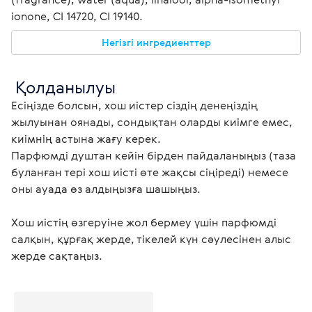
ionone, CI 14720, CI 19140.
Негізгі ингредиенттер
 Қолданылуы
Есіңізде болсын, хош иістер сіздің денеңіздің 
жылуынан оянады, сондықтан оларды киімге емес, 
киімнің астына жағу керек.

Парфюмді душтан кейін бірден пайдаланыңыз (таза 
буланған тері хош иісті өте жақсы сіңіреді) немесе 
оны ауада өз алдыңызға шашыңыз.

Хош иістің өзгеруіне жол бермеу үшін парфюмді 
салқын, құрғақ жерде, тікелей күн сәулесінен алыс 
жерде сақтаңыз.