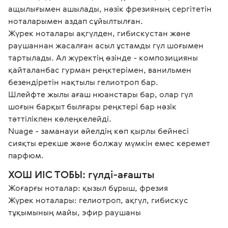
ащылығымен ашылады, нәзік фрезияның сергітетін 
ноталарымен аздап сұйылтылған.

Жүрек ноталары ақгүлден, гибискустан және 
раушаннан жасалған асыл ұстамды гүл шоғымен 
тартылады. Ал жүректің өзінде - композицияны 
қайталанбас гурман реңктерімен, ванильмен 
безендіретін нақтылы гелиотроп бар.

Шлейфте жылы ағаш нюанстары бар, олар гүл 
шоғын барқыт былғары реңктері бар нәзік 
тәттілікпен көлеңкелейді.

Nuage - заманауи әйелдің көп қырлы бейнесі 
сияқты ерекше және болжау мүмкін емес керемет 
парфюм.
ХОШ ИІС ТОБЫ: гүлді-ағашты
Жоғарғы ноталар: қызыл бұрыш, фрезия

Жүрек ноталары: гелиотроп, ақгүл, гибискус 
тұқымының майы, эфир раушаны