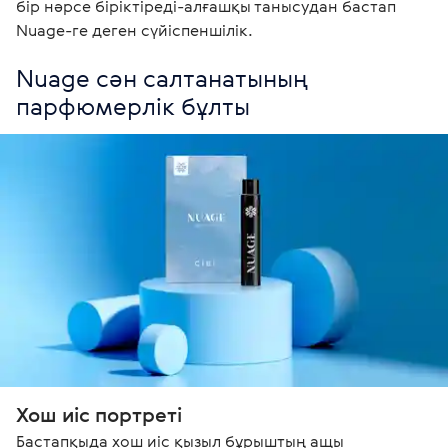
бір нәрсе біріктіреді-алғашқы танысудан бастап 
Nuage-ге деген сүйіспеншілік. 
Nuage сән салтанатының 
парфюмерлік бұлты
Хош иіс портреті
Бастапқыда хош иіс қызыл бұрыштың ащы 