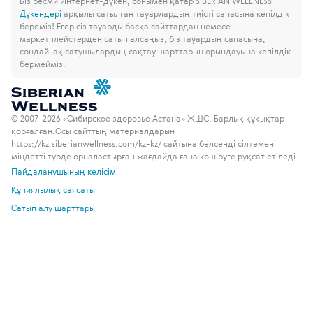
Біз ресми Интернет-дүкен, сонымен қатар SIBERIAN WELLNESS
Дүкендері
арқылы сатылған тауарлардың тиісті сапасына кепілдік
береміз!
Егер сіз тауарды басқа сайттардан немесе
маркетплейстерден сатып алсаңыз, біз тауардың сапасына,
сондай-ақ сатушылардың сақтау шарттарын орындауына кепілдік
бермейміз.
© 2007–2026 «Сибирское здоровье Астана» ЖШС. Барлық құқықтар
қорғалған.
Осы сайттың материалдарын
https://kz.siberianwellness.com/kz-kz/ сайтына белсенді сілтемені
міндетті түрде орналастырған жағдайда ғана көшіруге рұқсат етіледі.
Пайдаланушының келісімі
Құпиялылық саясаты
Сатып алу шарттары