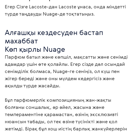
Егер Сізге Laсoste-дан Laсoste ұнаса, онда міндетті
түрде таңдауды Nuage-де тоқтатыңыз.
Алғашқы кездесуден бастап 
махаббат

Көп қырлы Nuage
Парфюм батыл және көпшіл, мақсатты және сенімді 
адамдар үшін өте қолайлы. Егер сізде дәл осындай 
сенімділік болмаса, Nuage-ге сеніңіз, ол күш пен 
жігер береді және оны мүлдем кедергісіз және 
ақылды түрде жасайды.

Бұл парфюмерлік композицияның жан-жақты 
болғаны соншалық, әр әйел, жасына және 
темпераментіне қарамастан, өзінің эксклюзивті 
нюансын табады, ол тек өзіне түсінікті және қол 
жетімді. Бірақ бұл хош иістің барлық жанкүйерлерін 