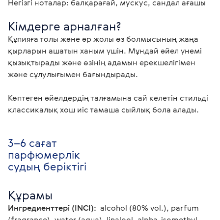
Негізгі ноталар: балқарағай, мускус, сандал ағашы
Кімдерге арналған?
Құпияға толы және әр жолы өз болмысының жаңа 
қырларын ашатын ханым үшін. Мұндай әйел үнемі 
қызықтырады және өзінің адамын ерекшелігімен 
және сұлулығымен бағындырады.

Көптеген әйелдердің талғамына сай келетін стильді 
классикалық хош иіс тамаша сыйлық бола алады. 
3–6 сағат
парфюмерлік
судың беріктігі
Құрамы
Ингредиенттері (INCI): 
 alcohol (80% vol.), parfum 
(fragrance), water (aqua), linalool, alpha-isomethyl 