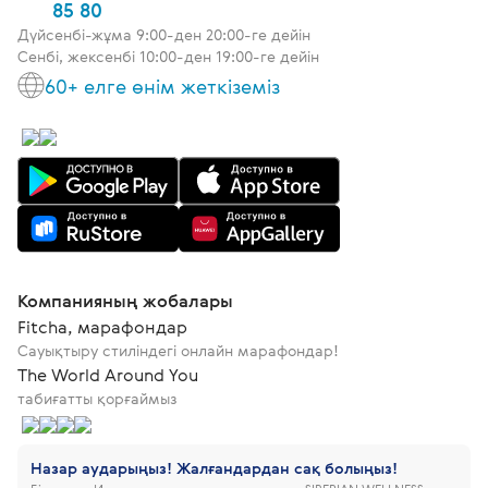
85 80
Дүйсенбі-жұма 9:00-ден 20:00-ге дейін
Сенбі, жексенбі 10:00-ден 19:00-ге дейін
60+ елге өнім жеткіземіз
Компанияның жобалары
Fitcha, марафондар
Сауықтыру стиліндегі онлайн марафондар!
The World Around You
табиғатты қорғаймыз
Назар аударыңыз! Жалғандардан сақ болыңыз!