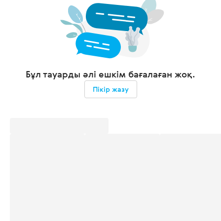
Бұл тауарды әлі ешкім бағалаған жоқ.
Пікір жазу