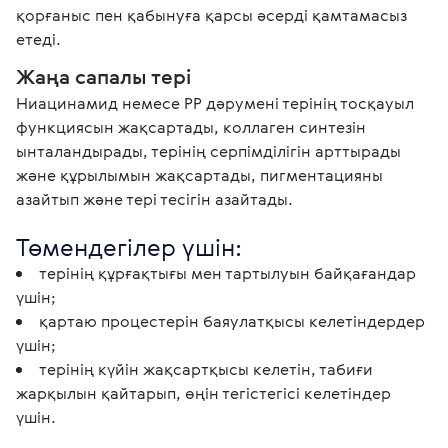
қорғаныс пен қабынуға қарсы әсерді қамтамасыз 
етеді.
Жаңа сапалы тері
Ниацинамид немесе РР дәрумені терінің тосқауыл 
функциясын жақсартады, коллаген синтезін 
ынталандырады, терінің серпімділігін арттырады 
және құрылымын жақсартады, пигментацияны 
азайтып және тері тесігін азайтады. 
Төмендегілер үшін:
терінің құрғақтығы мен тартылуын байқағандар
үшін;
қартаю процестерін баяулатқысы келетіндердер
үшін;
терінің күйін жақсартқысы келетін, табиғи
жарқылын қайтарып, өңін тегістегісі келетіндер
үшін.