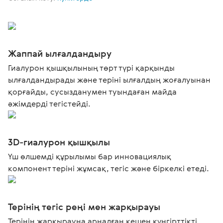
Жаппай ылғалдандыру
Гиалурон қышқылының төрт түрі қарқынды
ылғалдандырады және теріні ылғалдың жоғалуынан
қорғайды, сусызданумен туындаған майда
әжімдерді тегістейді.
3D-гиалурон қышқылы
Үш өлшемді құрылымы бар инновациялық
компонент теріні жұмсақ, тегіс және біркелкі етеді.
Терінің тегіс реңі мен жарқырауы
Терінің жарқырауна арналған кешен күңгірттікті