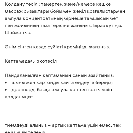
Қолдану тәсілі: таңертең және/немесе кешке 
массаж сызықтары бойымен жеңіл қозғалыстармен 
ампула концентратының бірнеше тамшысын бет 
пен мойынның таза терісіне жағыңыз. Біраз күтіңіз. 
Шаймаңыз.
Өнім сіңген кезде сүйікті креміңізді жағыңыз.
Қаптамадағы экотәсіл 
Пайдаланылған қаптаманың санын азайтыңыз:
шыны мен картонды қайта өңдеуге беріңіз;
дропперді басқа ампула концентраты үшін
қолданыңыз.
Үнемдеуді алыңыз – артық қаптама үшін емес, тек 
өнім үшін төлеңіз.