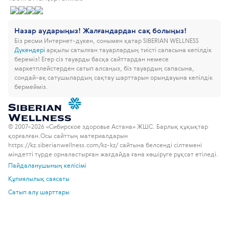
Назар аударыңыз! Жалғандардан сақ болыңыз!
Біз ресми Интернет-дүкен, сонымен қатар SIBERIAN WELLNESS
Дүкендері
арқылы сатылған тауарлардың тиісті сапасына кепілдік
береміз!
Егер сіз тауарды басқа сайттардан немесе
маркетплейстерден сатып алсаңыз, біз тауардың сапасына,
сондай-ақ сатушылардың сақтау шарттарын орындауына кепілдік
бермейміз.
© 2007–2026 «Сибирское здоровье Астана» ЖШС. Барлық құқықтар
қорғалған.
Осы сайттың материалдарын
https://kz.siberianwellness.com/kz-kz/ сайтына белсенді сілтемені
міндетті түрде орналастырған жағдайда ғана көшіруге рұқсат етіледі.
Пайдаланушының келісімі
Құпиялылық саясаты
Сатып алу шарттары