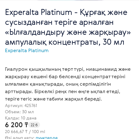
Experalta Platinum - Құрғақ және
сусызданған теріге арналған
«Ылғалдандыру және жарқырау»
ампулалық концентраты, 30 мл
Experalta Platinum
Гиалурон қышқылының төрт түрі, ниацинамид және
жарқырау кешені бар белсенді концентрат теріні
ылғалмен қанықтырады, оның серпімділігін
арттырады. Біркелкі реңк пен өңге ықпал етеді,
теріге тегіс және табиғи жарқыл береді.
Артикул:
425761
Объем: 30 мл
Қалды: 10 дана
6 200 ₸
22 б
20 666,67 ₸ / 100 ml
Өзі алып кету:
пунктерде