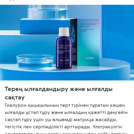
Терең ылғалдандыру және ылғалды 
сақтау
Гиалурон қышқылының төрт түрінен тұратын кешен 
ылғалды ұстап тұру және ылғалдың қажетті деңгейін 
сақтап тұру үшін үш өлшемді матрица жасайды, 
тегістік пен серпімділікті арттырады. Ультракүлгін 
сәулелерден туындаған зақымданудан кейін терінің 