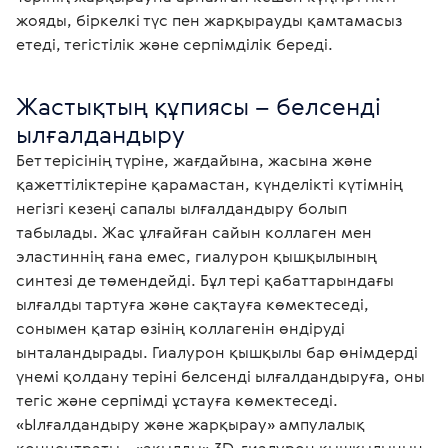
жояды, біркелкі түс пен жарқырауды қамтамасыз
етеді, тегістілік және серпімділік береді.
Жастықтың құпиясы – белсенді 
ылғалдандыру
Бет терісінің түріне, жағдайына, жасына және 
қажеттіліктеріне қарамастан, күнделікті күтімнің 
негізгі кезеңі сапалы ылғалдандыру болып 
табылады. Жас ұлғайған сайын коллаген мен 
эластиннің ғана емес, гиалурон қышқылының 
синтезі де төмендейді. Бұл тері қабаттарындағы 
ылғалды тартуға және сақтауға көмектеседі, 
сонымен қатар өзінің коллагенін өндіруді 
ынталандырады. Гиалурон қышқылы бар өнімдерді 
үнемі қолдану теріні белсенді ылғалдандыруға, оны 
тегіс және серпімді ұстауға көмектеседі.

«Ылғалдандыру және жарқырау» ампулалық 