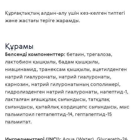
Құрғақтықтың алдын-алу үшін кез-келген типтегі 
және жастағы теріге жарамды. 

Құрамы
Белсенді компоненттер:
 бетаин, трегалоза, 
лактобион қышқылы, бадам қышқылы, 
ниацинамид, транексам қышқылы, ацетилденген 
натрий гиалуронаты, натрий гиалуронаты, 
карнозин, натрий гилуронатының сополимері, 
гидролизденген натрий гиалуронаты, напептид-1, 
лакталған ағашқұлақ сығындысы, татқұлақ 
сығындысы, қытайлық кордицепс сығындысы, мыс 
пальмитоил гептапептид-14, гептапептид-15 
пальмитат.
Ингредиенттері (INCI):
 Aqua (Water), Glycereth-26, 