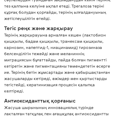
тез қалпына келуіне ықпал етеді. Трегалоза теріні 
құрғақ болудан қорғайды, терінің ылғалдануының 
жетіспеушілігін өтейді.
Тегіс реңк және жарқырау
Терінің жарқырауына арналған кешен (лактобион 
қышқылы, бадам қышқылы, транексам қышқылы, 
карнозин, напептид-1, ниацинамид) тирозиназа 
белсенділігін тежейді және меланиннің 
миграциясын бұғаттайды, пайда болған пигментті 
кетіретін және пигментацияны төмендететін әсерге 
ие. Терінің бетін жұмсартады және қабыршақтанған 
жасушаларды кетіреді, әжімдер мен қыртыстарды 
тегістейді, кератинизация процесін қалыпқа 
келтіреді.
Антиоксиданттық қорғаныс
Жасуша шырынының инновациялық түрінде 
лакталған татқұлақ пен ағашқұлақ антиоксидантты 