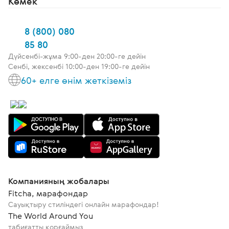
Көмек
8 (800) 080
85 80
Дүйсенбі-жұма 9:00-ден 20:00-ге дейін
Сенбі, жексенбі 10:00-ден 19:00-ге дейін
60+ елге өнім жеткіземіз
Компанияның жобалары
Fitcha, марафондар
Сауықтыру стиліндегі онлайн марафондар!
The World Around You
табиғатты қорғаймыз