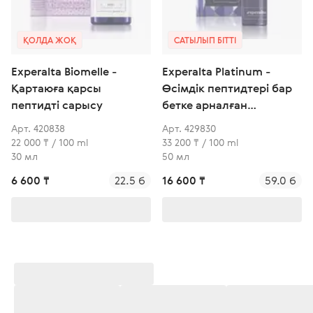
ҚОЛДА ЖОҚ
САТЫЛЫП БІТТІ
Experalta Biomelle -
Experalta Platinum -
Қартаюға қарсы
Өсімдік пептидтері бар
пептидті сарысу
бетке арналған
интеллектуалды сарысу
Арт. 420838
Арт. 429830
22 000 ₸ / 100 ml
33 200 ₸ / 100 ml
30 мл
50 мл
6 600 ₸
22.5 б
16 600 ₸
59.0 б