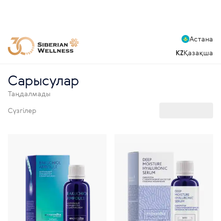
Астана
KZ
Қазақша
Сарысулар
Таңдалмады
Сүзгілер