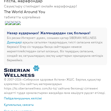
Fitcha, марафондар
Сауықтыру стиліндегі онлайн марафондар!
The World Around You
табиғатты қорғаймыз
Назар аударыңыз! Жалғандардан сақ болыңыз!
Біз ресми Интернет-дүкен, сонымен қатар SIBERIAN WELLNESS
Дүкендері
арқылы сатылған тауарлардың тиісті сапасына кепілдік
береміз!
Егер сіз тауарды басқа сайттардан немесе
маркетплейстерден сатып алсаңыз, біз тауардың сапасына,
сондай-ақ сатушылардың сақтау шарттарын орындауына кепілдік
бермейміз.
© 2007–2026 «Сибирское здоровье Астана» ЖШС. Барлық құқықтар
қорғалған.
Осы сайттың материалдарын
https://kz.siberianwellness.com/kz-kz/ сайтына белсенді сілтемені
міндетті түрде орналастырған жағдайда ғана көшіруге рұқсат етіледі.
Пайдаланушының келісімі
Құпиялылық саясаты