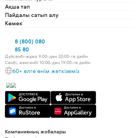
Ақша тап
Пайдалы сатып алу
Көмек
8 (800) 080
85 80
Дүйсенбі-жұма 9:00-ден 20:00-ге дейін
Сенбі, жексенбі 10:00-ден 19:00-ге дейін
60+ елге өнім жеткіземіз
Компанияның жобалары