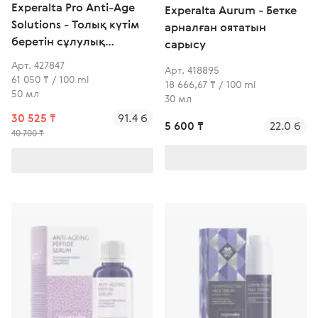
Experalta Pro Anti-Age
Experalta Aurum - Бетке
Solutions - Толық күтім
арналған оятатын
беретін сұлулық
сарысу
сарысуы
Арт. 427847
Арт. 418895
61 050 ₸ / 100 ml
18 666,67 ₸ / 100 ml
50 мл
30 мл
30 525 ₸
91.4 б
5 600 ₸
22.0 б
40 700 ₸