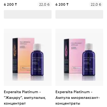
концентраты
6 200 ₸
22.0 б
6 200 ₸
22.0 б
Experalta Platinum -
Experalta Platinum -
"Жаңару", ампулалық
Ампула миорелаксант-
концентрат
концентраты