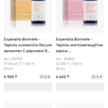
Experalta Biomelle -
Experalta Biomelle -
Терінің күйзелісін басуға
Терінің жетілмегендігіне
арналған С дәрумені бар
қарсы
сарысу
тыныштандыратын
Арт. 424750
Арт. 420840
сарысу
19 666,67 ₸ / 100 ml
22 000 ₸ / 100 ml
30 мл
30 мл
5 900 ₸
21.0 б
6 600 ₸
22.5 б