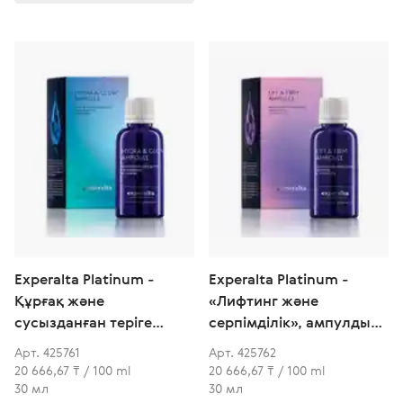
Experalta Platinum -
Experalta Platinum -
Құрғақ және
«Лифтинг және
сусызданған теріге
серпімділік», ампулдық
арналған
концентрат
Арт. 425761
Арт. 425762
«Ылғалдандыру және
20 666,67 ₸ / 100 ml
20 666,67 ₸ / 100 ml
жарқырау» ампулалық
30 мл
30 мл