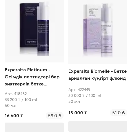
Experalta Platinum -
Experalta Biomelle - Бетке
Өсімдік пептидтері бар
арналған күңгірт флюид
зияткерлік бетке
Арт. 422449
арналған крем
Арт. 418452
30 000 ₸ / 100 ml
33 200 ₸ / 100 ml
50 мл
50 мл
15 000 ₸
51.0 б
16 600 ₸
59.0 б