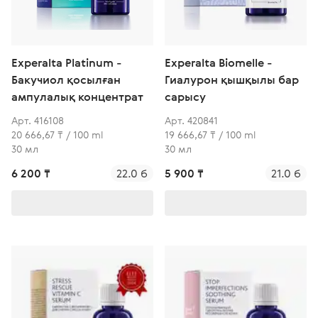
Experalta Platinum -
Experalta Biomelle -
Бакучиол қосылған
Гиалурон қышқылы бар
ампулалық концентрат
сарысу
Арт. 416108
Арт. 420841
20 666,67 ₸ / 100 ml
19 666,67 ₸ / 100 ml
30 мл
30 мл
6 200 ₸
22.0 б
5 900 ₸
21.0 б