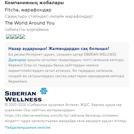
Компанияның жобалары
Fitcha, марафондар
Сауықтыру стиліндегі онлайн марафондар!
The World Around You
табиғатты қорғаймыз
Назар аударыңыз! Жалғандардан сақ болыңыз!
Біз ресми Интернет-дүкен, сонымен қатар SIBERIAN WELLNESS
Дүкендері
арқылы сатылған тауарлардың тиісті сапасына кепілдік
береміз!
Егер сіз тауарды басқа сайттардан немесе
маркетплейстерден сатып алсаңыз, біз тауардың сапасына,
сондай-ақ сатушылардың сақтау шарттарын орындауына кепілдік
бермейміз.
© 2007–2026 «Сибирское здоровье Астана» ЖШС. Барлық құқықтар
қорғалған.
Осы сайттың материалдарын
https://kz.siberianwellness.com/kz-kz/ сайтына белсенді сілтемені
міндетті түрде орналастырған жағдайда ғана көшіруге рұқсат етіледі.
Пайдаланушының келісімі