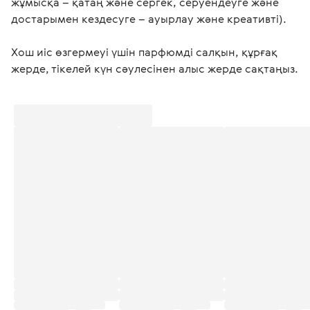
жұмысқа – қатаң және сергек, серуендеуге және
достарымен кездесуге – ауырлау және креативті).
Хош иіс өзгермеуі үшін парфюмді салқын, құрғақ 
жерде, тікелей күн сәулесінен алыс жерде сақтаңыз.