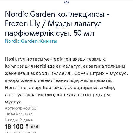
Nordic Garden коллекциясы -
Frozen Lily / Мұзды лалагүл
парфюмерлік суы, 50 мл
Nordic Garden Жинағы
Нәзік гүл нотасымен өрілген аязды тазалық.
Композиция негізінде ақ лалагүл, акватика толқыны
және ағаш аккорды гүлдейді. Соңғы штрих – мускус,
амбра және кілегейлі ванильдің жылы құшағы.
Негізгі ноталар: бергамот, флердоранж, зімбір,
лалагүл, акватикалық және ағаш аккордтары,
мускус.
Артикул:
430153
Объем: 50 мл
Қалды: 2 дана
18 100 ₸
62 б
36 200 ₸ / 100 ml