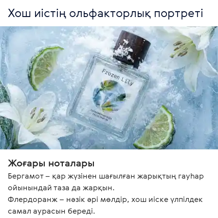
Хош иістің ольфакторлық портреті
Жоғары ноталары
Бергамот – қар жүзінен шағылған жарықтың гауһар 
ойынындай таза да жарқын.

Флердоранж – нәзік әрі мөлдір, хош иіске үлпілдек 
самал аурасын береді.
