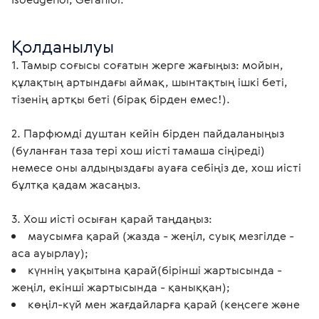
Қолданылуы
1. Тамыр соғысы соғатын жерге жағыңыз: мойын, 
құлақтың артындағы аймақ, шынтақтың ішкі беті, 
тізенің артқы беті (бірақ бірден емес!).
2. Парфюмді душтан кейін бірден пайдаланыңыз 
(буланған таза тері хош иісті тамаша сіңіреді) 
немесе оны алдыңыздағы ауаға себіңіз де, хош иісті 
бұлтқа қадам жасаңыз. 
3. Хош иісті осыған қарай таңдаңыз:
маусымға қарай (жазда - жеңіл, суық мезгілде -
аса ауырлау);
күннің уақытына қарай(бірінші жартысында -
жеңіл, екінші жартысында - қаныққан);
көңіл-күй мен жағдайларға қарай (кеңсеге және