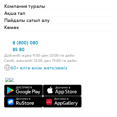
Компания туралы
Ақша тап
Пайдалы сатып алу
Көмек
8 (800) 080
85 80
Дүйсенбі-жұма 9:00-ден 20:00-ге дейін
Сенбі, жексенбі 10:00-ден 19:00-ге дейін
60+ елге өнім жеткіземіз