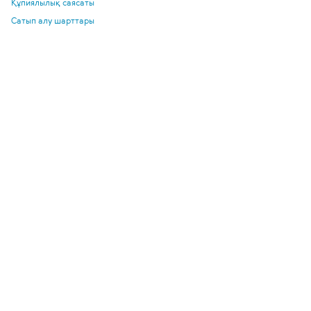
Құпиялылық саясаты
Сатып алу шарттары