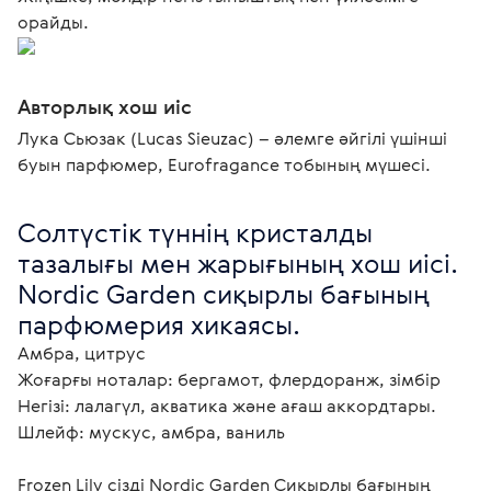
орайды.
Авторлық хош иіс
Лука Сьюзак (Lucas Sieuzac) – әлемге әйгілі үшінші
буын парфюмер, Eurofragance тобының мүшесі.
Солтүстік түннің кристалды 
тазалығы мен жарығының хош иісі.

Nordic Garden сиқырлы бағының 
парфюмерия хикаясы. 
Амбра, цитрус

Жоғарғы ноталар: бергамот, флердоранж, зімбір

Негізі: лалагүл, акватика және ағаш аккордтары.

Шлейф: мускус, амбра, ваниль

Frozen Lily сізді Nordic Garden Сиқырлы бағының 