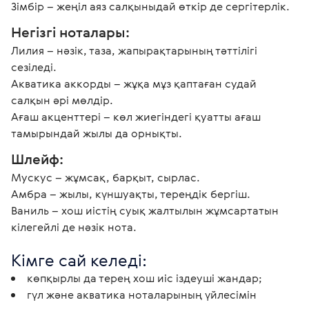
Зімбір – жеңіл аяз салқыныдай өткір де сергітерлік.
Негізгі ноталары: 
Лилия – нәзік, таза, жапырақтарының тәттілігі 
сезіледі. 

Акватика аккорды – жұқа мұз қаптаған судай 
салқын әрі мөлдір.

Ағаш акценттері – көл жиегіндегі қуатты ағаш 
тамырындай жылы да орнықты.
Шлейф: 
Мускус – жұмсақ, барқыт, сырлас.

Амбра – жылы, күншуақты, тереңдік бергіш. 

Ваниль – хош иістің суық жалтылын жұмсартатын 
кілегейлі де нәзік нота. 
Кімге сай келеді:
көпқырлы да терең хош иіс іздеуші жандар;
гүл және акватика ноталарының үйлесімін