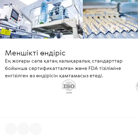
Меншікті өндіріс
Ең жоғары сапа қатаң халықаралық стандарттар
бойынша сертификатталған және FDA тізіліміне
енгізілген өз өндірісін қамтамасыз етеді.