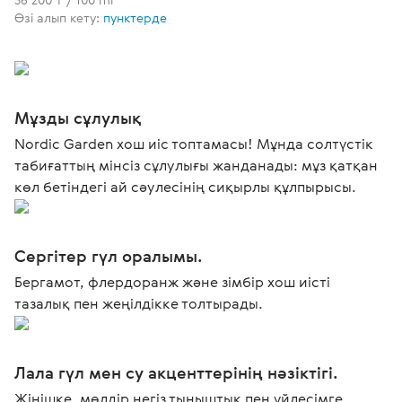
Өзі алып кету:
пунктерде
Мұзды сұлулық
Nordic Garden хош иіс топтамасы! Мұнда солтүстік
табиғаттың мінсіз сұлулығы жанданады: мұз қатқан
көл бетіндегі ай сәулесінің сиқырлы құлпырысы.
Сергітер гүл оралымы.
Бергамот, флердоранж және зімбір хош иісті
тазалық пен жеңілдікке толтырады.
Лала гүл мен су акценттерінің нәзіктігі.
Жіңішке, мөлдір негіз тыныштық пен үйлесімге