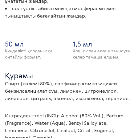
ұнататын жандар;
солтүстік табиғатының атмосферасын мен
тыныштықты бағалайтын жандар.
50 мл
1,5 мл
Күнделікті қолданысқа
Хош иіспен алғаш танысуға
оңтайлы формат.
келер тамаша өлшем.
Құрамы
Спирт (көлемі 80%), парфюмер композициясы, 
бензилсалицилат суы, лимонен, цитронеллол, 
линалоол, цитраль, эвгенол, изоэвгенол, гераниол.
Ингредиенттері (INCI): Alcohol (80% Vol.), Parfum 
(Fragrance), Water (Aqua), Benzyl Salicylate, 
Limonene, Citronellol, Linalool, Citral , Eugenol, 
Isoeugenol, Geraniol.