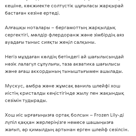
кешіне, көкжиекте солтүстік шұғыласы жарқырай 
бастаған кезіне ертеді. 

Алғашқы ноталары – бергамоттың жарқылдық 
сергектігі, мөлдір флердоранж және зімбірдің аяз 
ауадағы тыныс сияқты жеңіл салқыны. 

Негіз мұздаған көлдің бетіндегі ай шағылысындай 
нәзік лалагүл сұлулығы, таза акватика шағылысы 
және ағаш аккордының тыныштығымен ашылады. 

Мускус, амбра және жұмсақ ваниль шлейфі хош 
иістің кристалды кеңістігінде жылу пен жақындық 
сезімін тудырады.

Хош иіс ырғағыңызға ортақ болсын – Frozen Lily-ді 
лүпіл қаққан жерлеріңізге немесе шашыңызға 
жағып, әр қимылдың артынан ерген шлейф сезілсін. 