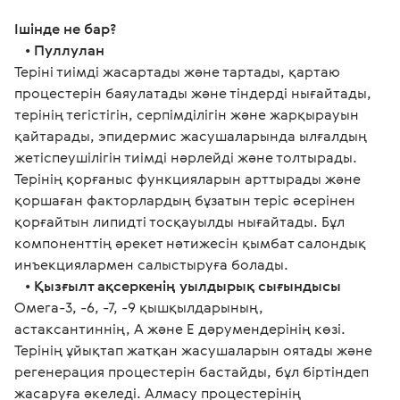
Ішінде не бар?
   • 
Пуллулан
Теріні тиімді жасартады және тартады, қартаю 
процестерін баяулатады және тіндерді нығайтады, 
терінің тегістігін, серпімділігін және жарқырауын 
қайтарады, эпидермис жасушаларында ылғалдың 
жетіспеушілігін тиімді нәрлейді және толтырады. 
Терінің қорғаныс функцияларын арттырады және 
қоршаған факторлардың бұзатын теріс әсерінен 
қорғайтын липидті тосқауылды нығайтады. Бұл 
компоненттің әрекет нәтижесін қымбат салондық 
инъекциялармен салыстыруға болады.
   • 
Қызғылт ақсеркенің уылдырық сығындысы
Омега-3, -6, -7, -9 қышқылдарының, 
астаксантиннің, А және Е дәрумендерінің көзі. 
Терінің ұйықтап жатқан жасушаларын оятады және 
регенерация процестерін бастайды, бұл біртіндеп 
жасаруға әкеледі. Алмасу процестерінің 