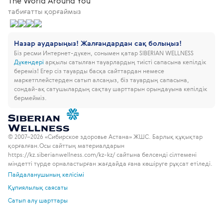
The World Around You
табиғатты қорғаймыз
Назар аударыңыз! Жалғандардан сақ болыңыз!
Біз ресми Интернет-дүкен, сонымен қатар SIBERIAN WELLNESS
Дүкендері
арқылы сатылған тауарлардың тиісті сапасына кепілдік
береміз!
Егер сіз тауарды басқа сайттардан немесе
маркетплейстерден сатып алсаңыз, біз тауардың сапасына,
сондай-ақ сатушылардың сақтау шарттарын орындауына кепілдік
бермейміз.
© 2007–2026 «Сибирское здоровье Астана» ЖШС. Барлық құқықтар
қорғалған.
Осы сайттың материалдарын
https://kz.siberianwellness.com/kz-kz/ сайтына белсенді сілтемені
міндетті түрде орналастырған жағдайда ғана көшіруге рұқсат етіледі.
Пайдаланушының келісімі
Құпиялылық саясаты
Сатып алу шарттары