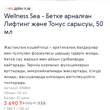
-18%
ДЕЙІН 11.08
Wellness Sea - Бетке арналған
Лифтинг және Тонус сарысуы, 50
мл
Жастықтың күшейткіші – арктикалық балдырлар
мен пуллулан формуласы шаршау іздерін жояды,
бетке сау жарқыл мен айқын сұлбаларды
қайтарады. Терінің қорғаныс функцияларын
арттырады, микроайналымды жақсартады, ісінуді
жояды, жасушаларда ылғалдың жетіспеушілігін
толтырады.
Артикул:
424404
Объем: 50 мл
Қалды: 25 дана
3 690 ₸
4 500 ₸
11.5 б
7 380 ₸ / 100 ml