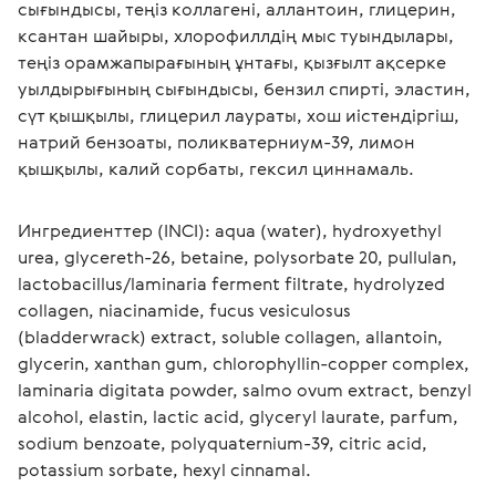
сығындысы, теңіз коллагені, аллантоин, глицерин, 
ксантан шайыры, хлорофиллдің мыс туындылары, 
теңіз орамжапырағының ұнтағы, қызғылт ақсерке 
уылдырығының сығындысы, бензил спирті, эластин, 
сүт қышқылы, глицерил лаураты, хош иістендіргіш, 
натрий бензоаты, поликватерниум-39, лимон 
қышқылы, калий сорбаты, гексил циннамаль. 
Ингредиенттер (INCI): aqua (water), hydroxyethyl 
urea, glycereth-26, betaine, polysorbate 20, pullulan, 
lactobacillus/laminaria ferment filtrate, hydrolyzed 
collagen, niacinamide, fucus vesiculosus 
(bladderwrack) extract, soluble collagen, allantoin, 
glycerin, xanthan gum, chlorophyllin-copper complex, 
laminaria digitata powder, salmo ovum extract, benzyl 
alcohol, elastin, lactic acid, glyceryl laurate, parfum, 
sodium benzoate, polyquaternium-39, citric acid, 
potassium sorbate, hexyl cinnamal.