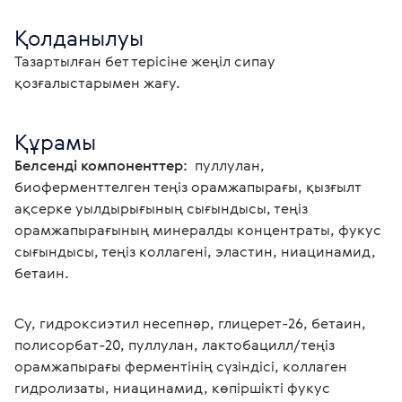
Қолданылуы
Тазартылған бет терісіне жеңіл сипау 
қозғалыстарымен жағу. 
Құрамы
Белсенді компоненттер:
  пуллулан, 
биоферменттелген теңіз орамжапырағы, қызғылт 
ақсерке уылдырығының сығындысы, теңіз 
орамжапырағының минералды концентраты, фукус 
сығындысы, теңіз коллагені, эластин, ниацинамид, 
бетаин. 
Су, гидроксиэтил несепнәр, глицерет-26, бетаин, 
полисорбат-20, пуллулан, лактобацилл/теңіз 
орамжапырағы ферментінің сүзіндісі, коллаген 
гидролизаты, ниацинамид, көпіршікті фукус 