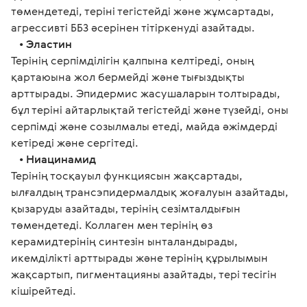
төмендетеді, теріні тегістейді және жұмсартады, 
агрессивті ББЗ әсерінен тітіркенуді азайтады.
   • 
Эластин
Терінің серпімділігін қалпына келтіреді, оның 
қартаюына жол бермейді және тығыздықты 
арттырады. Эпидермис жасушаларын толтырады, 
бұл теріні айтарлықтай тегістейді және түзейді, оны 
серпімді және созылмалы етеді, майда әжімдерді 
кетіреді және сергітеді.
   • 
Ниацинамид
Терінің тосқауыл функциясын жақсартады, 
ылғалдың трансэпидермалдық жоғалуын азайтады, 
қызаруды азайтады, терінің сезімталдығын 
төмендетеді. Коллаген мен терінің өз 
керамидтерінің синтезін ынталандырады, 
икемділікті арттырады және терінің құрылымын 
жақсартып, пигментацияны азайтады, тері тесігін 
кішірейтеді.