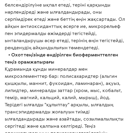
белсендірілуіне ықпал етеді, теріні қарқынды 
нәрлендіреді және ылғалдандырады, оны 
серпімдірек етеді және беттің өңін жақсартады. Ол 
айқын антиоксиданттық әсерге ие, микрорельеф 
пен эпидермалды әжімдерді тегістейді, 
ынталандырушы әсер етеді, терінің өңін тегістейді, 
реңденудің айқындылығын төмендетеді.
   • 
Охот теңізінде өндірілген биоферменттелген 
теңіз орамжапырағы
Құрамында құнды минералдар мен 
микроэлементтер бар: полисахаридтер (альгин 
қышқылы, маннит, фукоидан, ламинаран), ақуыз, 
липидтер, минералды заттар (хром, мыс, кобальт, 
темір, магний, кальций, калий, мырыш), йод. 
Терідегі ылғалды "құлыптау" арқылы, ылғалдың 
трансэпидермалды жоғалуын тиімді 
ылғалдандырады және азайтады, созылмалылықты 
сергітеді және қалпына келтіреді. Теңіз 