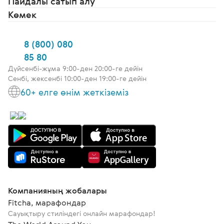
Пайдалы сатып алу
Көмек
8 (800) 080
85 80
Дүйсенбі-жұма 9:00-ден 20:00-ге дейін
Сенбі, жексенбі 10:00-ден 19:00-ге дейін
60+ елге өнім жеткіземіз
Компанияның жобалары
Fitcha, марафондар
Сауықтыру стиліндегі онлайн марафондар!