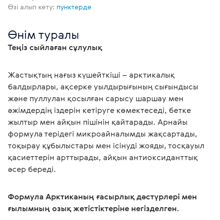
Өзі алып кету:
пунктерде
Өнім туралы
Теңіз сыйлаған сұлулық
Жастықтың нағыз күшейткіші – арктикалық 
балдырлары, ақсерке уылдырығының сығындысы 
және пуллулан қосылған сарысу шаршау мен 
әжімдердің іздерін кетіруге көмектеседі, бетке 
жылтыр мен айқын пішінін қайтарады. Арнайы 
формула терідегі микроайналымды жақсартады, 
тоқырау құбылыстары мен ісінуді жояды, тосқауыл 
қасиеттерін арттырады, айқын антиоксиданттық 
әсер береді.
Формула Арктиканың ғасырлық дәстүрлері мен 
ғылымның озық жетістіктеріне негізделген.