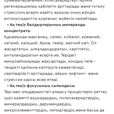
орамжапырағының полисахаридтері терінің 
регенерациялық қабілетін арттырады және тотығу 
стрессінің әсерін азайту арқылы оның өзіндік 
антиоксидантты қорғаныс жүйесін нығайтады.
   • 
Ақ теңіз балдырларының минералды 
концентраты
Құрамында марганец, селен, кобальт, кремний, 
натрий, кальций, бром, темір, магний көп. Ол 
жасартатын, ылғалдандыратын, сергітетін, 
ынталандыратын әсерге ие. Терідегі 
микроайналымды жақсартады, иондық тепе - 
теңдікті қалпына келтіруге көмектеседі, 
серпімділікті арттырады, айқын лифтинг- және 
стресске қарсы әсер етеді.
   • 
Ақ теңіз фукусының сығындысы
Тері мен эпидермистегі алмасу процестерін реттеу 
үшін қажетті ақуыздардың, полисахаридтердің, 
минералдардың, дәрумендердің, 
микроэлементтердің, липидтердің және басқа да 