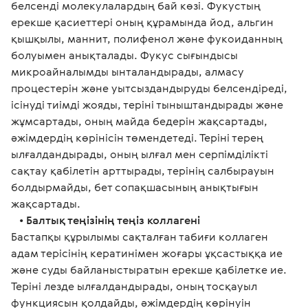
белсенді молекулалардың бай көзі. Фукустың 
ерекше қасиеттері оның құрамында йод, альгин 
қышқылы, маннит, полифенол және фукоиданның 
болуымен анықталады. Фукус сығындысы 
микроайналымды ынталандырады, алмасу 
процестерін және уытсыздандыруды белсендіреді, 
ісінуді тиімді жояды, теріні тыныштандырады және 
жұмсартады, оның майда бедерін жақсартады, 
әжімдердің көрінісін төмендетеді. Теріні терең 
ылғалдандырады, оның ылғал мен серпімділікті 
сақтау қабілетін арттырады, терінің салбырауын 
болдырмайды, бет сопақшасының анықтығын 
жақсартады.
   • 
Балтық теңізінің теңіз коллагені
Бастапқы құрылымы сақталған табиғи коллаген 
адам терісінің кератинімен жоғары ұқсастыққа ие 
және суды байланыстыратын ерекше қабілетке ие. 
Теріні лезде ылғалдандырады, оның тосқауыл 
функциясын қолдайды, әжімдердің көрінуін 