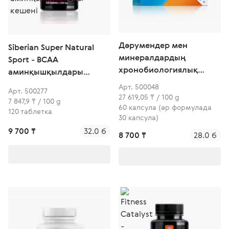
Дәрумендер мен
Siberian Super Natural
минералдардың
Sport - ВСАА
хронобиологиялық
аминқышқылдары
кешені - Денсаулық
кешені
Арт. 500048
Арт. 500277
ырғақтары
27 619,05 ₸ / 100 g
7 847,9 ₸ / 100 g
60 капсула (әр формулада
120 таблетка
30 капсула)
9 700 ₸
32.0 б
8 700 ₸
28.0 б