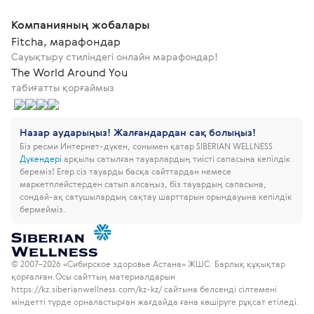
Компанияның жобалары
Fitcha, марафондар
Сауықтыру стиліндегі онлайн марафондар!
The World Around You
табиғатты қорғаймыз
Назар аударыңыз! Жалғандардан сақ болыңыз!
Біз ресми Интернет-дүкен, сонымен қатар SIBERIAN WELLNESS
Дүкендері
арқылы сатылған тауарлардың тиісті сапасына кепілдік
береміз!
Егер сіз тауарды басқа сайттардан немесе
маркетплейстерден сатып алсаңыз, біз тауардың сапасына,
сондай-ақ сатушылардың сақтау шарттарын орындауына кепілдік
бермейміз.
© 2007–2026 «Сибирское здоровье Астана» ЖШС. Барлық құқықтар
қорғалған.
Осы сайттың материалдарын
https://kz.siberianwellness.com/kz-kz/ сайтына белсенді сілтемені
міндетті түрде орналастырған жағдайда ғана көшіруге рұқсат етіледі.