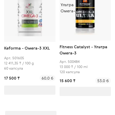
Fitness Catalyst - Ультра
Keforma - Омега-3 XXL
Омега-3
Арт. 501605
Арт. 500484
12 411,35 ₸ / 100 g
13 000 ₸ / 100 ml
60 капсула
120 капсула
17 500 ₸
60.0 б
15 600 ₸
53.0 б