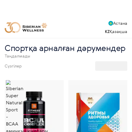
Астана
KZ
Қазақша
Спортқа арналған дәрумендер
Таңдалмады
Сүзгілер