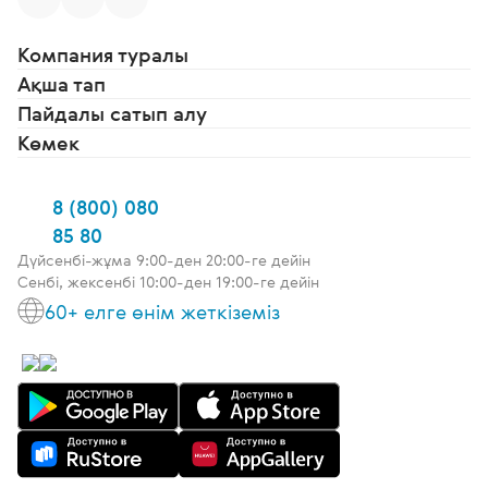
Компания туралы
Ақша тап
Пайдалы сатып алу
Көмек
8 (800) 080
85 80
Дүйсенбі-жұма 9:00-ден 20:00-ге дейін
Сенбі, жексенбі 10:00-ден 19:00-ге дейін
60+ елге өнім жеткіземіз