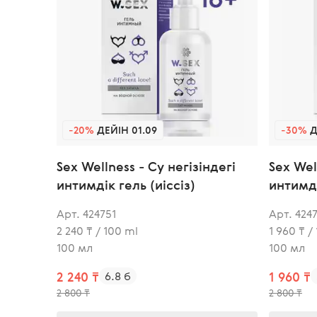
-20%
ДЕЙІН 01.09
-30%
Д
Sex Wellness - Су негізіндегі
Sex Wel
интимдік гель (иіссіз)
интимді
Арт. 424751
Арт. 424
2 240 ₸ / 100 ml
1 960 ₸ /
100 мл
100 мл
2 240 ₸
6.8 б
1 960 ₸
2 800 ₸
2 800 ₸