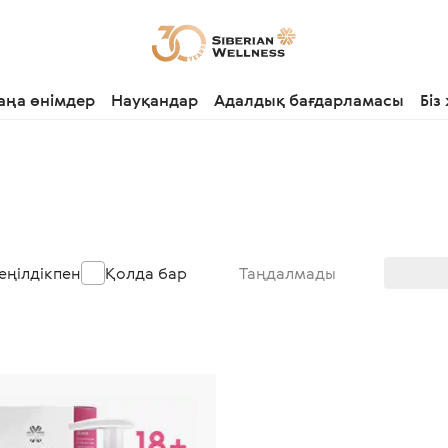
аңа өнімдер
Науқандар
Адалдық бағдарламасы
Біз
еңілдікпен
Қолда бар
Таңдалмады