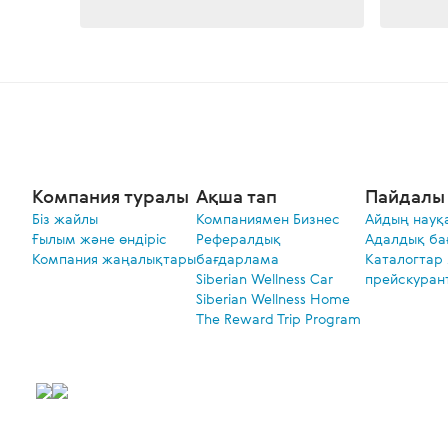
Компания туралы
Ақша тап
Пайдалы 
Біз жайлы
Компаниямен Бизнес
Айдың науқ
Ғылым және өндіріс
Рефералдық
Адалдық ба
Компания жаңалықтары
бағдарлама
Каталогтар
Siberian Wellness Car
прейскуран
Siberian Wellness Home
The Reward Trip Program