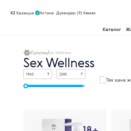
KZ
Қазақша
Астана
Дүкендер (9)
Көмек
Каталог
Ж
Сұлулық
Sex Wellness
Sex Wellness
₸
-
₸
Тек қана ж