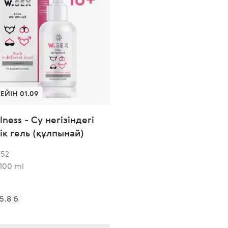
ЕЙІН 01.09
lness - Су негізіндегі
к гель (құлпынай)
752
 100 ml
5.8 б