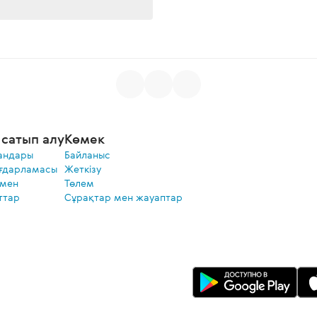
сатып алу
Көмек
андары
Байланыс
ғдарламасы
Жеткізу
 мен
Төлем
ттар
Сұрақтар мен жауаптар