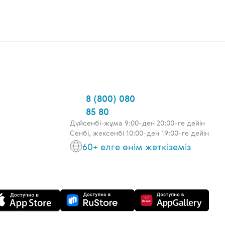
8 (800) 080
85 80
Дүйсенбі-жұма 9:00-ден 20:00-ге дейін
Сенбі, жексенбі 10:00-ден 19:00-ге дейін
60+ елге өнім жеткіземіз