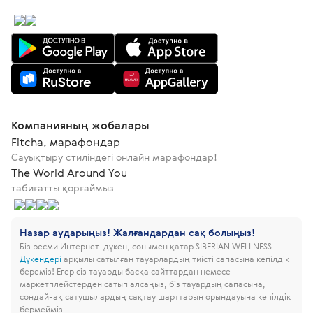
Компанияның жобалары
Fitcha, марафондар
Сауықтыру стиліндегі онлайн марафондар!
The World Around You
табиғатты қорғаймыз
Назар аударыңыз! Жалғандардан сақ болыңыз!
Біз ресми Интернет-дүкен, сонымен қатар SIBERIAN WELLNESS
Дүкендері
арқылы сатылған тауарлардың тиісті сапасына кепілдік
береміз!
Егер сіз тауарды басқа сайттардан немесе
маркетплейстерден сатып алсаңыз, біз тауардың сапасына,
сондай-ақ сатушылардың сақтау шарттарын орындауына кепілдік
бермейміз.