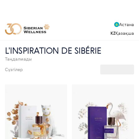
Астана
KZ
Қазақша
L'INSPIRATION DE SIBÉRIE
Таңдалмады
Сүзгілер