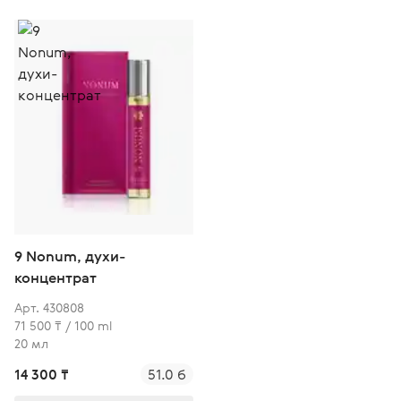
9 Nonum, духи-
концентрат
Арт. 430808
71 500 ₸ / 100 ml
20 мл
14 300 ₸
51.0 б