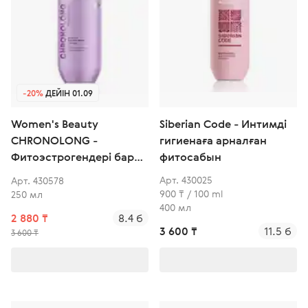
-20%
ДЕЙІН 01.09
Siberian Code - Интимді
Women's Beauty
гигиенаға арналған
CHRONOLONG -
фитосабын
Фитоэстрогендері бар
интимдік гигиенаға
Арт. 430025
Арт. 430578
арналған део-гель
900 ₸ / 100 ml
250 мл
400 мл
2 880 ₸
8.4 б
3 600 ₸
11.5 б
3 600 ₸