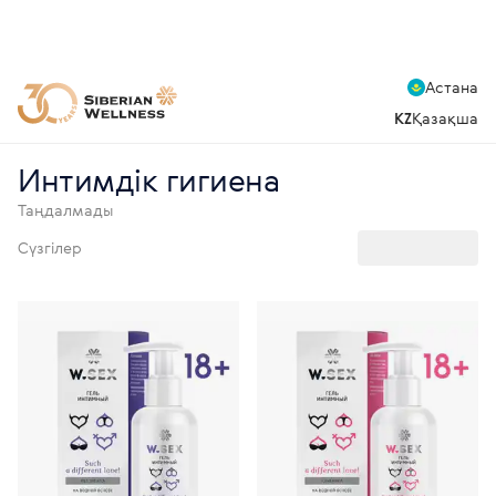
Астана
KZ
Қазақша
Интимдік гигиена
Таңдалмады
Сүзгілер