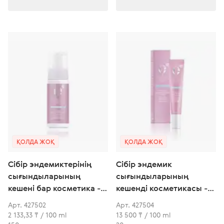
ҚОЛДА ЖОҚ
ҚОЛДА ЖОҚ
Сібір эндемиктерінің
Сібір эндемик
сығындыларының
сығындыларының
кешені бар косметика -
кешенді косметикасы -
Интимдік гигиенаға
Нәзік күтімге арналған
Арт. 427502
Арт. 427504
арналған көбік
гель
2 133,33 ₸ / 100 ml
13 500 ₸ / 100 ml