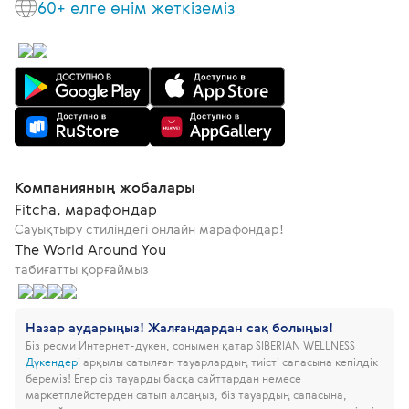
60+ елге өнім жеткіземіз
Компанияның жобалары
Fitcha, марафондар
Сауықтыру стиліндегі онлайн марафондар!
The World Around You
табиғатты қорғаймыз
Назар аударыңыз! Жалғандардан сақ болыңыз!
Біз ресми Интернет-дүкен, сонымен қатар SIBERIAN WELLNESS
Дүкендері
арқылы сатылған тауарлардың тиісті сапасына кепілдік
береміз!
Егер сіз тауарды басқа сайттардан немесе
маркетплейстерден сатып алсаңыз, біз тауардың сапасына,