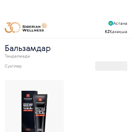
Астана
KZ
Қазақша
Бальзамдар
Таңдалмады
Сүзгілер