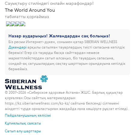
Сауықтыру стиліндегі онлайн марафондар!
The World Around You
табиғатты қорғаймыз
Назар аударыңыз! Жалғандардан сақ болыңыз!
Біз ресми Интернет-дүкен, сонымен қатар SIBERIAN WELLNESS
Дүкендері
арқылы сатылған тауарлардың тиісті сапасына кепілдік
береміз!
Егер сіз тауарды басқа сайттардан немесе
маркетплейстерден сатып алсаңыз, біз тауардың сапасына,
сондай-ақ сатушылардың сақтау шарттарын орындауына кепілдік
бермейміз.
© 2007–2026 «Сибирское здоровье Астана» ЖШС. Барлық құқықтар
қорғалған.
Осы сайттың материалдарын
https://kz.siberianwellness.com/kz-kz/ сайтына белсенді сілтемені
міндетті түрде орналастырған жағдайда ғана көшіруге рұқсат етіледі.
Пайдаланушының келісімі
Құпиялылық саясаты
Сатып алу шарттары