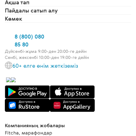
Ақша тап
Пайдалы сатып алу
Көмек
8 (800) 080
85 80
Дүйсенбі-жұма 9:00-ден 20:00-ге дейін
Сенбі, жексенбі 10:00-ден 19:00-ге дейін
60+ елге өнім жеткіземіз
Компанияның жобалары
Fitcha, марафондар