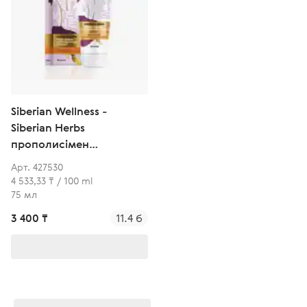
Siberian Wellness -
Siberian Herbs
прополисімен
ылғалдандыратын аяққа
Арт. 427530
арналған крем
4 533,33 ₸ / 100 ml
75 мл
3 400 ₸
11.4 б