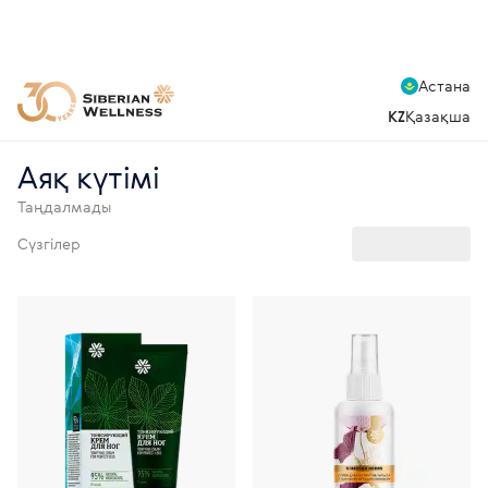
Астана
KZ
Қазақша
Аяқ күтімі
Таңдалмады
Сүзгілер