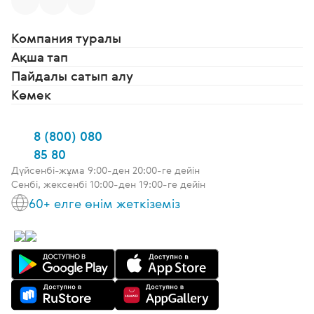
Компания туралы
Ақша тап
Пайдалы сатып алу
Көмек
8 (800) 080
85 80
Дүйсенбі-жұма 9:00-ден 20:00-ге дейін
Сенбі, жексенбі 10:00-ден 19:00-ге дейін
60+ елге өнім жеткіземіз