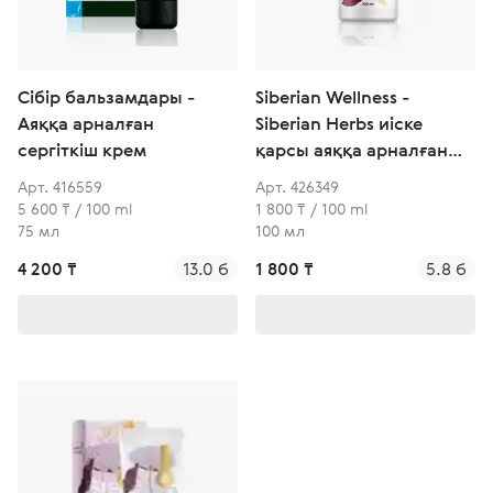
Сібір бальзамдары -
Siberian Wellness -
Аяққа арналған
Siberian Herbs иіске
сергіткіш крем
қарсы аяққа арналған
спрей
Арт. 416559
Арт. 426349
5 600 ₸ / 100 ml
1 800 ₸ / 100 ml
75 мл
100 мл
4 200 ₸
13.0 б
1 800 ₸
5.8 б