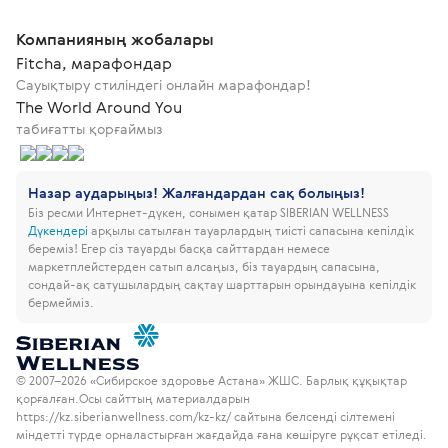
Компанияның жобалары
Fitcha, марафондар
Сауықтыру стиліндегі онлайн марафондар!
The World Around You
табиғатты қорғаймыз
Назар аударыңыз! Жалғандардан сақ болыңыз!
Біз ресми Интернет-дүкен, сонымен қатар SIBERIAN WELLNESS
Дүкендері
арқылы сатылған тауарлардың тиісті сапасына кепілдік
береміз!
Егер сіз тауарды басқа сайттардан немесе
маркетплейстерден сатып алсаңыз, біз тауардың сапасына,
сондай-ақ сатушылардың сақтау шарттарын орындауына кепілдік
бермейміз.
© 2007–2026 «Сибирское здоровье Астана» ЖШС. Барлық құқықтар
қорғалған.
Осы сайттың материалдарын
https://kz.siberianwellness.com/kz-kz/ сайтына белсенді сілтемені
міндетті түрде орналастырған жағдайда ғана көшіруге рұқсат етіледі.