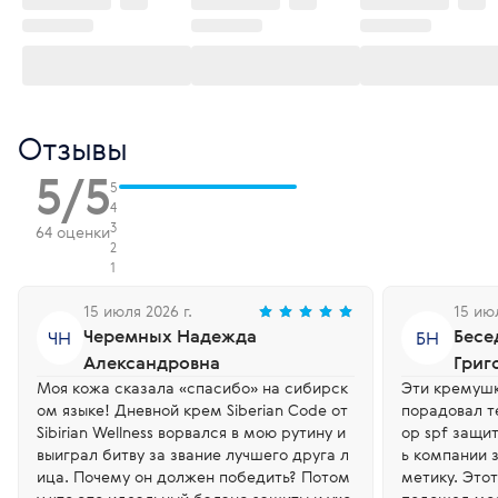
Отзывы
5/5
5
4
3
64 оценки
2
1
15 июля 2026 г.
15 июл
Черемных Надежда
Бесе
ЧН
БН
Александровна
Григ
Моя кожа сказала «спасибо» на сибирск
Эти кремушк
ом языке! Дневной крем Siberian Code от
порадовал те
Sibirian Wellness ворвался в мою рутину и
ор spf защи
выиграл битву за звание лучшего друга л
ь компании 
ица. Почему он должен победить? Потом
метику. Это