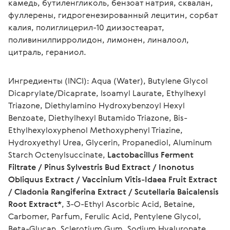
камедь, бутиленгликоль, бензоат натрия, сквалан, 
фуллерены, гидрогенезированный лецитин, сорбат 
калия, полиглицерил-10 диизостеарат, 
поливинилпирролидон, лимонен, линалоол, 
цитраль, гераниол.
Ингредиенты (INCI): Aqua (Water), Butylene Glycol 
Dicaprylate/Dicaprate, Isoamyl Laurate, Ethylhexyl 
Triazone, Diethylamino Hydroxybenzoyl Hexyl 
Benzoate, Diethylhexyl Butamido Triazone, Bis-
Ethylhexyloxyphenol Methoxyphenyl Triazine, 
Hydroxyethyl Urea, Glycerin, Propanediol, Aluminum 
Starch Octenylsuccinate, 
Lactobacillus Ferment 
Filtrate / Pinus Sylvestris Bud Extract / Inonotus 
Obliquus Extract / Vaccinium Vitis-Idaea Fruit Extract 
/ Cladonia Rangiferina Extract / Scutellaria Baicalensis 
Root Extract*
, 3-O-Ethyl Ascorbic Acid, Betaine, 
Carbomer, Parfum, Ferulic Acid, Pentylene Glycol, 
Beta-Glucan, Sclerotium Gum, Sodium Hyaluronate, 