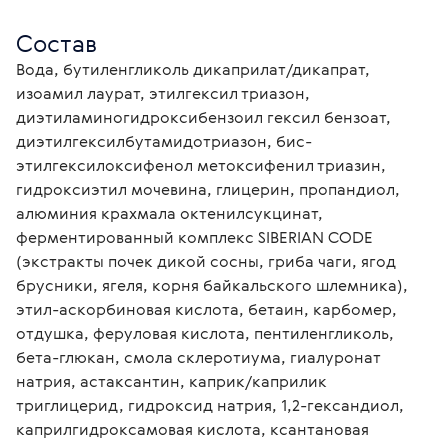
Состав
Вода, бутиленгликоль дикаприлат/дикапрат, 
изоамил лаурат, этилгексил триазон, 
диэтиламиногидроксибензоил гексил бензоат, 
диэтилгексилбутамидотриазон, бис-
этилгексилоксифенол метоксифенил триазин, 
гидроксиэтил мочевина, глицерин, пропандиол, 
алюминия крахмала октенилсукцинат, 
ферментированный комплекс SIBERIAN CODE 
(экстракты почек дикой сосны, гриба чаги, ягод 
брусники, ягеля, корня байкальского шлемника), 
этил-аскорбиновая кислота, бетаин, карбомер, 
отдушка, феруловая кислота, пентиленгликоль, 
бета-глюкан, смола склеротиума, гиалуронат 
натрия, астаксантин, каприк/каприлик 
триглицерид, гидроксид натрия, 1,2-гександиол, 
каприлгидроксамовая кислота, ксантановая 