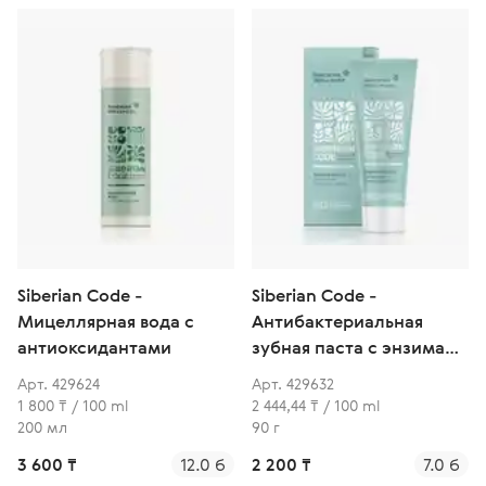
Siberian Code -
Siberian Code -
Мицеллярная вода с
Антибактериальная
антиоксидантами
зубная паста с энзимами
для комплексного ухода
Арт. 429624
Арт. 429632
и защиты от кариеса
1 800 ₸ / 100 ml
2 444,44 ₸ / 100 ml
200 мл
90 г
3 600 ₸
12.0 б
2 200 ₸
7.0 б