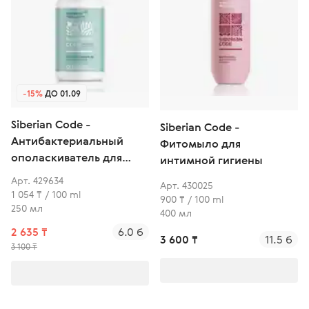
-15%
ДО 01.09
Siberian Code -
Siberian Code -
Антибактериальный
Фитомыло для
ополаскиватель для
интимной гигиены
комплексного ухода и
Арт. 429634
Арт. 430025
свежести дыхания
1 054 ₸ / 100 ml
900 ₸ / 100 ml
250 мл
400 мл
2 635 ₸
6.0 б
3 600 ₸
11.5 б
3 100 ₸