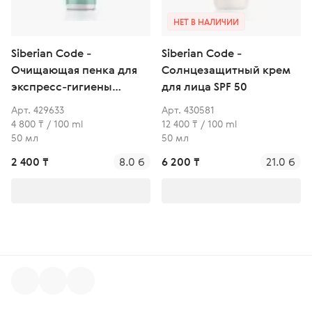
НЕТ В НАЛИЧИИ
Siberian Code -
Siberian Code -
Очищающая пенка для
Солнцезащитный крем
экспресс-гигиены
для лица SPF 50
полости рта и свежести
Арт. 429633
Арт. 430581
дыхания
4 800 ₸ / 100 ml
12 400 ₸ / 100 ml
50 мл
50 мл
2 400 ₸
8.0 б
6 200 ₸
21.0 б