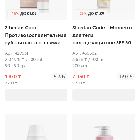
-15%
ДО 01.09
-25%
ДО 01.09
Siberian Code -
Siberian Code - Молочко
Противовоспалительная
для тела
зубная паста с энзимами
солнцезащитное SPF 30
для профилактики
Арт. 429631
Арт. 430582
заболеваний пародонта
2 077,78 ₸ / 100 ml
3 525 ₸ / 100 ml
90 г 90 гр
200 мл
1 870 ₸
5.3 б
7 050 ₸
19.0 б
2 200 ₸
9 400 ₸