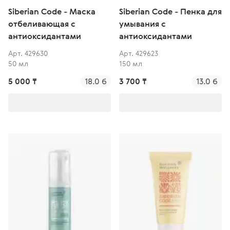
Siberian Code - Маска
Siberian Code - Пенка для
отбеливающая c
умывания c
антиоксидантами
антиоксидантами
Арт. 429630
Арт. 429623
50 мл
150 мл
5 000 ₸
18.0 б
3 700 ₸
13.0 б