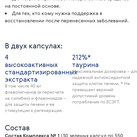
на постоянной основе.
Для тех, кто кому нужна поддержка в
восстановлении после перенесенных заболеваний.
В двух капсулах:
4
212%*
высокоактивных
таурина
стандартизированных
Максимальная дозировка – дл
надежной антиоксидантной
экстракта
защиты клеток печени. * Не
В том числе 40 мг
превышает верхний
флаволигнанов (в пересчете
допустимый уровень
на силибин) и флавоноидов –
потребления по ЕСЭГТ.
для защиты печени и ее
стимуляции к регенерации.
Состав
Состав Комплекса № 1
 (30 зеленых капсул по 550 