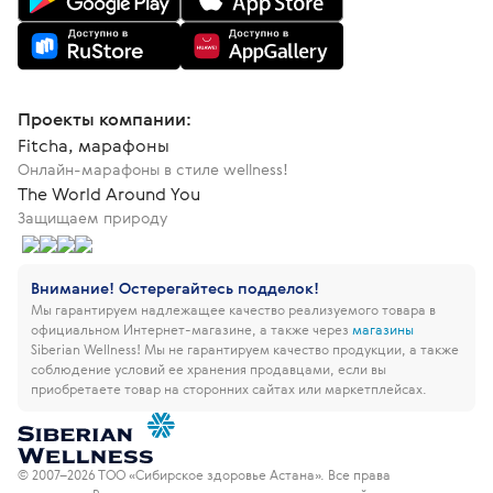
Проекты компании:
Fitcha, марафоны
Онлайн-марафоны в стиле wellness!
The World Around You
Защищаем природу
Внимание! Остерегайтесь подделок!
Мы гарантируем надлежащее качество реализуемого товара в
официальном Интернет-магазине, а также через
магазины
Siberian Wellness!
Мы не гарантируем качество продукции, а также
соблюдение условий ее хранения продавцами, если вы
приобретаете товар на сторонних сайтах или маркетплейсах.
© 2007–2026 ТОО «Сибирское здоровье Астана». Все права