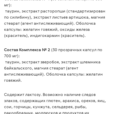
мг):
 таурин, экстракт расторопши (стандартизирован 
по силибину), экстракт листьев артишока, магния 
стеарат (агент антислеживающий). Оболочка 
капсулы: желатин говяжий, оксиды железа 
(краситель), индигокармин (краситель).
Состав Комплекса № 2
 (30 прозрачных капсул по 
700 мг):
 таурин, экстракт зверобоя, экстракт шлемника 
байкальского, магния стеарат (агент 
антислеживающий). Оболочка капсулы: желатин 
говяжий.
Содержит лактозу. Возможно наличие следов 
злаков, содержащих глютен, арахиса, орехов, яиц, 
сои, горчицы, кунжута, сельдерея, рыбы, 
ракообразных, моллюсков и продуктов их 