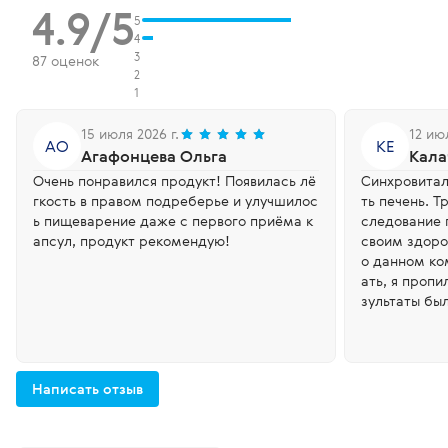
4.9/5
5
4
3
87 оценок
2
1
15 июля 2026 г.
12 июл
АО
КЕ
Агафонцева Ольга
Кала
Очень понравился продукт! Появилась лё
Синхровитал
гкость в правом подреберье и улучшилос
ть печень. Т
ь пищеварение даже с первого приёма к
следование 
апсул, продукт рекомендую!
своим здоровьем. Услышала
о данном ко
ать, я пропи
зультаты был
ода они был
пью Синхрови
Написать отзыв