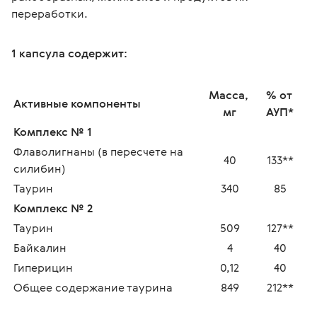
переработки.
1 капсула содержит:
Масса, 
% от 
Активные компоненты 
мг
АУП*
Комплекс № 1
Флаволигнаны (в пересчете на 
40
133**
силибин)
Таурин
340
85
Комплекс № 2
Таурин
509
127**
Байкалин
4
40
Гиперицин
0,12
40
Общее содержание таурина
849
212**