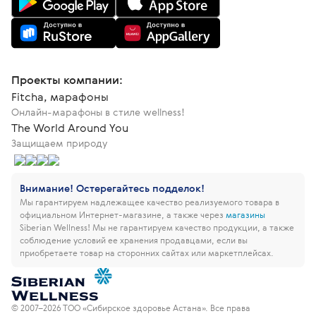
Проекты компании:
Fitcha, марафоны
Онлайн-марафоны в стиле wellness!
The World Around You
Защищаем природу
Внимание! Остерегайтесь подделок!
Мы гарантируем надлежащее качество реализуемого товара в
официальном Интернет-магазине, а также через
магазины
Siberian Wellness!
Мы не гарантируем качество продукции, а также
соблюдение условий ее хранения продавцами, если вы
приобретаете товар на сторонних сайтах или маркетплейсах.
© 2007–2026 ТОО «Сибирское здоровье Астана». Все права