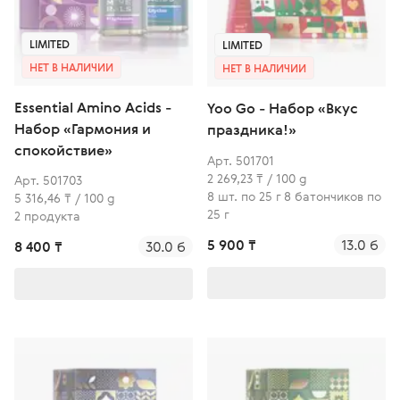
LIMITED
LIMITED
НЕТ В НАЛИЧИИ
НЕТ В НАЛИЧИИ
Essential Amino Acids -
Yoo Go - Набор «Вкус
Набор «Гармония и
праздника!»
спокойствие»
Арт. 501701
2 269,23 ₸ / 100 g
Арт. 501703
8 шт. по 25 г 8 батончиков по
5 316,46 ₸ / 100 g
25 г
2 продукта
5 900 ₸
13.0 б
8 400 ₸
30.0 б