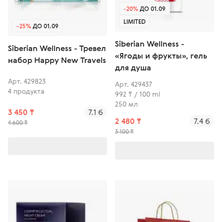
-20%
ДО 01.09
LIMITED
-25%
ДО 01.09
Siberian Wellness -
Siberian Wellness - Тревел
«Ягоды и фрукты», гель
набор Happy New Travels
для душа
Арт. 429823
Арт. 429437
4 продукта
992 ₸ / 100 ml
250 мл
3 450 ₸
7.1 б
2 480 ₸
7.4 б
4 600 ₸
3 100 ₸