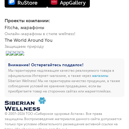
Проекты компании:
Fitcha, марафоны
Онлайн-марафоны в стиле wellness!
The World Around You
Защищаем природу
Внимание! Остерегайтесь подделок!
Мы гарантируем надлежащее качество реализуемого товара в
официальном Интернет-магазине, а также через
магазины
Siberian Wellness!
Мы не гарантируем качество продукции, а также
соблюдение условий ее хранения продавцами, если вы
приобретаете товар на сторонних сайтах или маркетплейсах.
© 2007–2026 ТОО «Сибирское здоровье Астана». Все права
защищены.
Воспроизведение материалов данного сайта допускается
только при условии обязательного размещения активной ссылки на