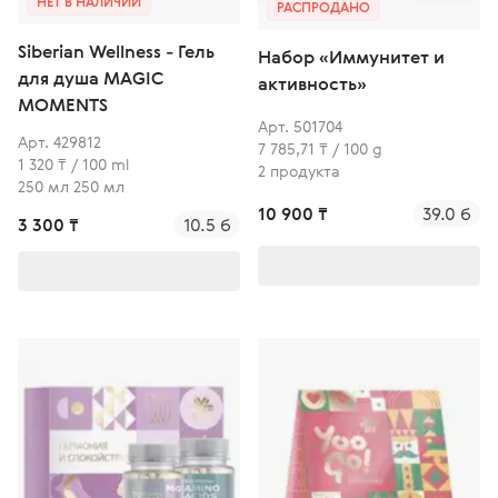
НЕТ В НАЛИЧИИ
РАСПРОДАНО
Siberian Wellness - Гель
Набор «Иммунитет и
для душа MAGIC
активность»
MOMENTS
Арт. 501704
Арт. 429812
7 785,71 ₸ / 100 g
1 320 ₸ / 100 ml
2 продукта
250 мл 250 мл
10 900 ₸
39.0 б
3 300 ₸
10.5 б