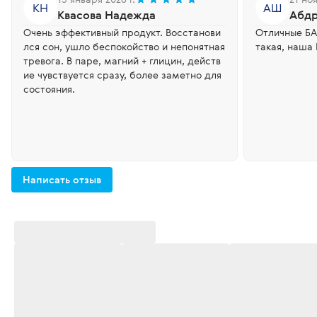
КН
АШ
Квасова Надежда
Абд
Очень эффективный продукт. Восстанови
Отличные БАДы. Пью и радуюсь, что есть
лся сон, ушло беспокойство и непонятная
такая, наша 
тревога. В паре, магний + глицин, действ
ие чувствуется сразу, более заметно для
состояния.
Написать отзыв