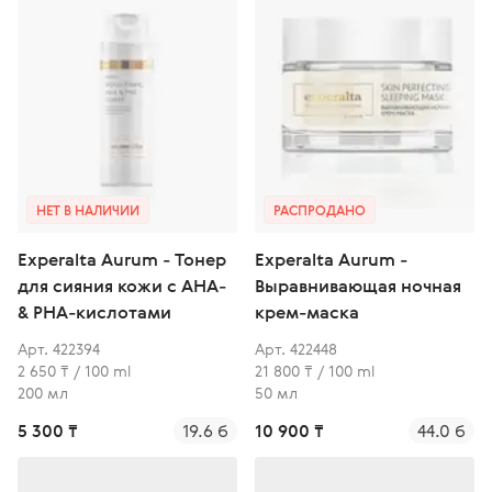
НЕТ В НАЛИЧИИ
РАСПРОДАНО
Experalta Aurum - Тонер
Experalta Aurum -
для сияния кожи с AHA-
Выравнивающая ночная
& PHA-кислотами
крем-маска
Арт. 422394
Арт. 422448
2 650 ₸ / 100 ml
21 800 ₸ / 100 ml
200 мл
50 мл
5 300 ₸
19.6 б
10 900 ₸
44.0 б