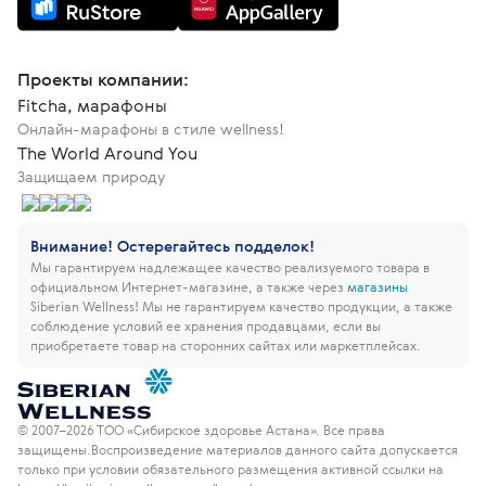
Проекты компании:
Fitcha, марафоны
Онлайн-марафоны в стиле wellness!
The World Around You
Защищаем природу
Внимание! Остерегайтесь подделок!
Мы гарантируем надлежащее качество реализуемого товара в
официальном Интернет-магазине, а также через
магазины
Siberian Wellness!
Мы не гарантируем качество продукции, а также
соблюдение условий ее хранения продавцами, если вы
приобретаете товар на сторонних сайтах или маркетплейсах.
© 2007–2026 ТОО «Сибирское здоровье Астана». Все права
защищены.
Воспроизведение материалов данного сайта допускается
только при условии обязательного размещения активной ссылки на