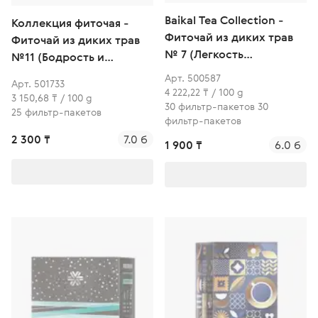
Baikal Tea Collection -
Коллекция фиточая -
Фиточай из диких трав
Фиточай из диких трав
№ 7 (Легкость
№11 (Бодрость и
движений)
энергия)
Арт. 500587
Арт. 501733
4 222,22 ₸ / 100 g
3 150,68 ₸ / 100 g
30 фильтр-пакетов 30
25 фильтр-пакетов
фильтр-пакетов
2 300 ₸
7.0 б
1 900 ₸
6.0 б